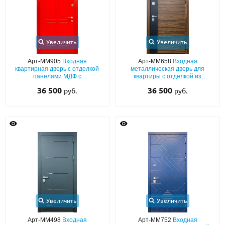
Увеличить
Увеличить
Арт-ММ905
Входная
Арт-ММ658
Входная
квартирная дверь с отделкой
металлическая дверь для
панелями МДФ с
квартиры с отделкой из
фрезерованием (красный окрас
комбинированных панелей
36 500
36 500
руб.
руб.
по RAL) с обеих сторон
МДФ со шпоном с обеих сторон
Увеличить
Увеличить
Арт-ММ498
Входная
Арт-ММ752
Входная