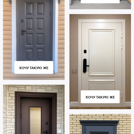
ХОЧУ ТАКУЮ ЖЕ
ХОЧУ ТАКУЮ ЖЕ