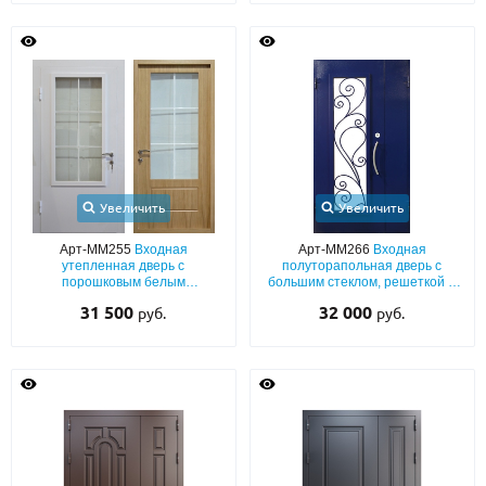
Увеличить
Увеличить
Арт-ММ255
Входная
Арт-ММ266
Входная
утепленная дверь с
полуторапольная дверь с
порошковым белым
большим стеклом, решеткой и
окрашиванием и МДФ ПВХ со
отделкой синим полимерным
31 500
32 000
руб.
руб.
стеклопакетом
окрашиванием