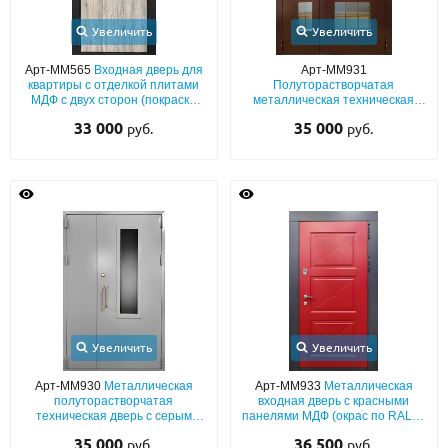
Увеличить
Увеличить
Арт-ММ565
Входная дверь для
Арт-ММ931
квартиры с отделкой плитами
Полуторастворчатая
МДФ с двух сторон (покраска
металлическая техническая
наличников черным
дверь с коричневой полимерной
33 000
35 000
руб.
руб.
порошковым напылением)
покраской и остеклением с
импостами
Увеличить
Увеличить
Арт-ММ930
Металлическая
Арт-ММ933
Металлическая
полуторастворчатая
входная дверь с красными
техническая дверь с серым
панелями МДФ (окрас по RAL) и
полимерным покрытием,
серыми наличниками (с
35 000
36 500
руб.
руб.
ручкой-скобой и стеклопакетом
шумоизоляцией)