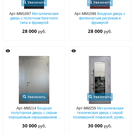
Увеличить
Увеличить
Арт-ММ1097
Металлическая
Арт-ММ1096
Входная дверь с
дверь с полотном багетного
филенчатым рисунком и
типа и фрамугой
фрамугой
28 000
28 000
руб.
руб.
Увеличить
Увеличить
Арт-ММ214
Входная
Арт-ММ259
Металлическая
полуторная дверь с серым
техническая дверь с серой
порошковым окрашиванием с
полимерной покраской, ручкой-
двух сторон и бронеконвертом
скобой и максимальным
30 000
30 000
руб.
руб.
остеклением