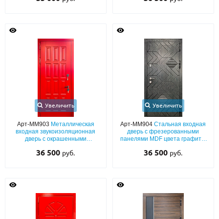
Увеличить
Увеличить
Арт-ММ903
Металлическая
Арт-ММ904
Стальная входная
входная звукоизоляционная
дверь с фрезерованными
дверь с окрашенными
панелями MDF цвета графит с
панелями МДФ (красный
двух сторон (со
36 500
36 500
руб.
руб.
оттенок по RAL) с двух сторон
звукоизоляцией)