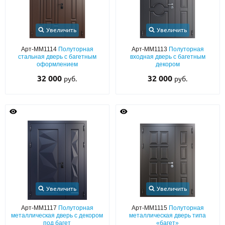
Увеличить
Увеличить
Арт-ММ1114
Полуторная
Арт-ММ1113
Полуторная
стальная дверь с багетным
входная дверь с багетным
оформлением
декором
32 000
32 000
руб.
руб.
Увеличить
Увеличить
Арт-ММ1117
Полуторная
Арт-ММ1115
Полуторная
металлическая дверь с декором
металлическая дверь типа
под багет
«багет»