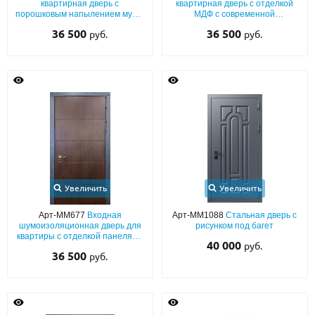
квартирная дверь с
квартирная дверь с отделкой
порошковым напылением муар,
МДФ с современной
выдавленным рисунком и
фрезеровкой (синий окрас по
36 500
36 500
руб.
руб.
лазерной фрезеровкой
RAL) с двух сторон
Увеличить
Увеличить
Арт-ММ677
Входная
Арт-ММ1088
Стальная дверь с
шумоизоляционная дверь для
рисунком под багет
квартиры с отделкой панелями
40 000
руб.
МДФ со шпоном и
36 500
руб.
окрашенными наличниками