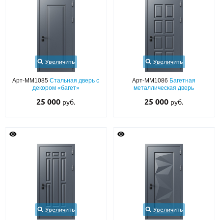
С реечным дизайном
(29)
ПО НАЗНАЧЕНИЮ
ПО ОСОБЕННОСТЯМ
ПО КОНСТРУКЦИИ
Увеличить
Увеличить
Арт-ММ1085
Стальная дверь с
Арт-ММ1086
Багетная
декором «багет»
металлическая дверь
Популярные двери
25 000
25 000
руб.
руб.
Двери со скидкой
ДВЕРИ С ТЕРМОРАЗРЫВОМ
ГАЛЕРЕЯ
ОПЛАТА
ДОСТАВКА
Увеличить
Увеличить
УСТАНОВКА