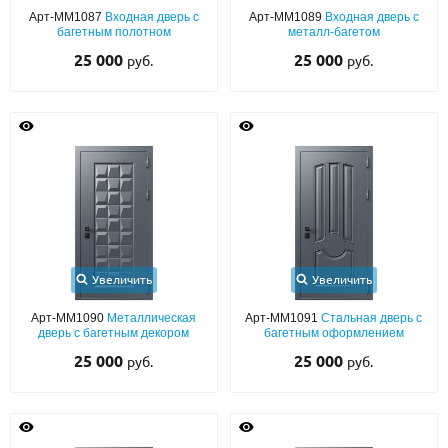
Арт-ММ1087
Входная дверь с
Арт-ММ1089
Входная дверь с
багетным полотном
металл-багетом
О НАС
25 000
25 000
руб.
руб.
КОНТАКТЫ
Металлические двери от производителя с доставкой и установкой в
Москве и МО
НАЙТИ:
ПН-СБ - с 9:00 до 21:00, ВС - до 19:00
+7 (495) 411-44-41
Увеличить
Увеличить
INFO@META-M.RU
Арт-ММ1090
Металлическая
Арт-ММ1091
Стальная дверь с
дверь с багетным декором
багетным оформлением
ЗАПРОСИТЬ РАСЧЕТ
25 000
25 000
руб.
руб.
Каталог
Распродажа
Как купить
Записаться на замер