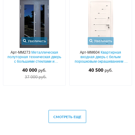
Увеличить
Увеличить
Арт-ММ273
Металлическая
Арт-ММ604
Квартирная
полуторная техническая дверь
входная дверь с белым
с большими стеклами и
порошковым окрашиванием и
порошковым серым
лазерным рисунком
40 000
40 500
руб.
руб.
окрашиванием
37 000 руб.
СМОТРЕТЬ ЕЩЕ