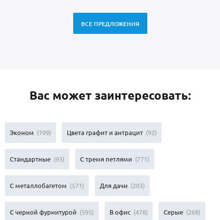
ВСЕ ПРЕДЛОЖЕНИЯ
Вас может заинтересовать:
Эконом
(199)
Цвета графит и антрацит
(92)
Стандартные
(93)
С тремя петлями
(771)
С металлобагетом
(571)
Для дачи
(203)
С черной фурнитурой
(595)
В офис
(478)
Серые
(268)