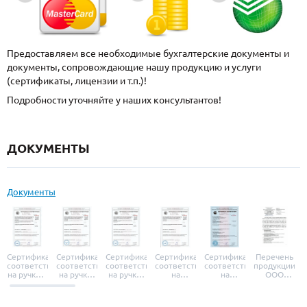
Предоставляем все необходимые бухгалтерские документы и
документы, сопровождающие нашу продукцию и услуги
(сертификаты, лицензии и т.п.)!
Подробности уточняйте у наших консультантов!
ДОКУМЕНТЫ
Документы
Сертификат
Сертификат
Сертификат
Сертификат
Сертификат
Перечень
соответствия
соответствия
соответствия
соответствия
соответствия
продукции
на ручки и
на ручки-
на ручки-
на
на
ООО
броненакладки
защелки
защелки
дверные
уплотнители
«УЗК», не
«Armadillo»
«Fuaro»
«Punto»
доводчики
«Schlegel
требующей
«Ajax»
Q-Lon»
сертификаци