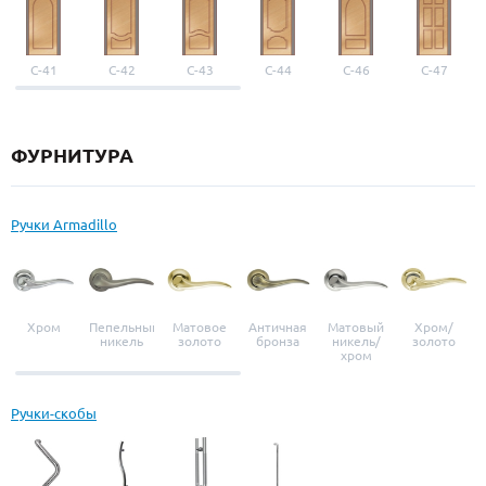
С-41
С-42
С-43
С-44
С-46
С-47
ФУРНИТУРА
Ручки Armadillo
Хром
Пепельный
Матовое
Античная
Матовый
Хром/
никель
золото
бронза
никель/
золото
хром
Ручки-скобы