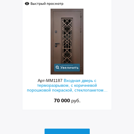
Быстрый просмотр
Быс
Увеличить
с
Арт-ММ1384
Входная дверь с
Арт-
й
металлофиленкой, бугельной ручкой и
м
етом и
порошковым напылением RAL 7021
45 000
руб.