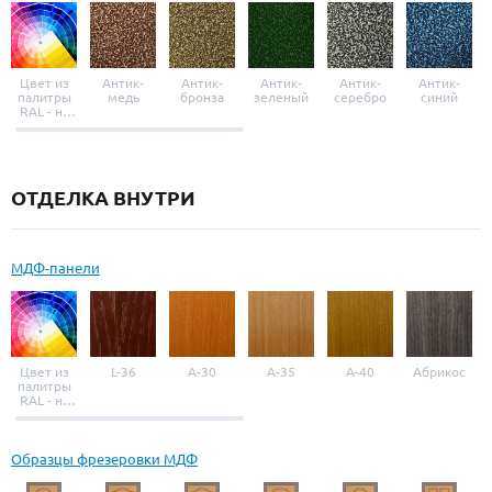
Цвет из
Антик-
Антик-
Антик-
Антик-
Антик-
палитры
медь
бронза
зеленый
серебро
синий
RAL - на
выбор
ОТДЕЛКА ВНУТРИ
МДФ-панели
Цвет из
L-36
A-30
A-35
A-40
Абрикос
палитры
RAL - на
выбор
Образцы фрезеровки МДФ