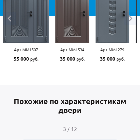
Арт-ММ1534
Арт-ММ1279
Арт-ММ1570
Арт-
35 000
35 000
45 000
45 
руб.
руб.
руб.
Похожие по характеристикам
двери
4
/
12