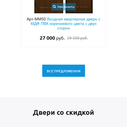
Увеличить
верь с
Арт-ММ1573
Входная дверь с
двух
металлофиленкой, бугельной ручкой и
мета
темно-серым порошковым покрытием
тем
RAL 7021
45 000
руб.
ВСЕ ПРЕДЛОЖЕНИЯ
Двери со скидкой