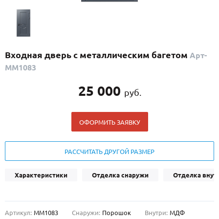
С реечным дизайном
(29)
ПО НАЗНАЧЕНИЮ
ПО ОСОБЕННОСТЯМ
Входная дверь с металлическим багетом
Арт-
ПО КОНСТРУКЦИИ
ММ1083
25 000
руб.
Популярные двери
Двери со скидкой
ОФОРМИТЬ ЗАЯВКУ
ДВЕРИ С ТЕРМОРАЗРЫВОМ
РАССЧИТАТЬ ДРУГОЙ РАЗМЕР
ГАЛЕРЕЯ
Характеристики
Отделка снаружи
Отделка внут
ОПЛАТА
ДОСТАВКА
Артикул:
ММ1083
Снаружи:
Порошок
Внутри:
МДФ
УСТАНОВКА