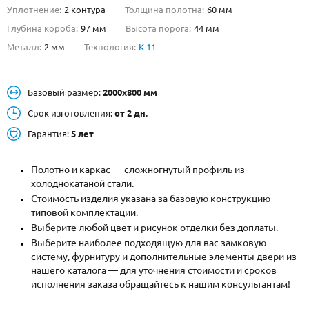
Уплотнение:
2 контура
Толщина полотна:
60 мм
О НАС
Глубина короба:
97 мм
Высота порога:
44 мм
Металл:
2 мм
Технология:
K-11
КОНТАКТЫ
Базовый размер:
2000х800 мм
Металлические двери от производителя с доставкой и установкой в
Москве и МО
Срок изготовления:
от 2 дн.
Гарантия:
5 лет
НАЙТИ:
ПН-СБ - с 9:00 до 21:00, ВС - до 19:00
Полотно и каркас — сложногнутый профиль из
+7 (495) 411-44-41
холоднокатаной стали.
Стоимость изделия указана за базовую конструкцию
INFO@META-M.RU
типовой комплектации.
Выберите любой цвет и рисунок отделки без доплаты.
ЗАПРОСИТЬ РАСЧЕТ
Выберите наиболее подходящую для вас замковую
систему, фурнитуру и дополнительные элементы двери из
нашего каталога — для уточнения стоимости и сроков
Каталог
Распродажа
Как купить
исполнения заказа обращайтесь к нашим консультантам!
Записаться на замер