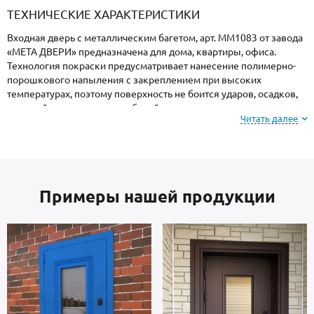
ТЕХНИЧЕСКИЕ ХАРАКТЕРИСТИКИ
Входная дверь с металлическим багетом, арт. ММ1083 от завода
«МЕТА ДВЕРИ» предназначена для дома, квартиры, офиса.
Технология покраски предусматривает нанесение полимерно-
порошкового напыления с закреплением при высоких
температурах, поэтому поверхность не боится ударов, осадков,
высокой влажности и колебаний температуры.
Читать далее
Обратите внимание: при заказе, вы можете
выбрать цвет и фактуру
порошкового покрытия из
вариантов, представленных на сайте или из
Примеры нашей продукции
образцов у специалиста по замерам.
Каркас коробки и полотно — сталь металлопрокат производства
Россия, толщиной 2 мм. Изнутри отделка: МДФ. Взломостойкие
замки входят в комплект.
В полости створки имеется утепление отсутствует. Уплотнение: 2
контура для дополнительной шумоизоляции.