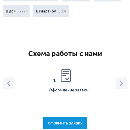
В дом
(797)
В квартиру
(300)
Схема работы с нами
2.
1.
Оформление заявки
Зам
спец
ОФОРМИТЬ ЗАЯВКУ