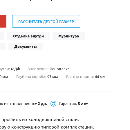
Нестандартные
(479)
Двустворчатые
(42)
У
РАССЧИТАТЬ ДРУГОЙ РАЗМЕР
С фрамугой
(265)
С внутренним открыванием
(2)
Отделка внутри
Фурнитура
4-го класса защиты
(499)
Документы
Полуторапольные
(289)
нутри:
МДФ
Утепление:
Пеноплекс
0 мм
Глубина короба:
97 мм
Высота порога:
44 мм
ок изготовления:
от 2 дн.
Гарантия:
5 лет
 профиль из холоднокатаной стали.
зовую конструкцию типовой комплектации.