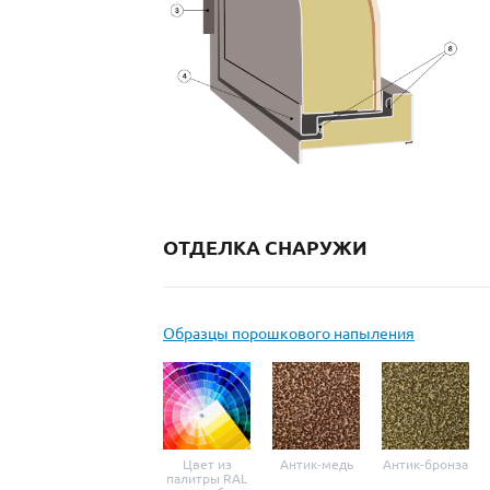
ОТДЕЛКА СНАРУЖИ
Образцы порошкового напыления
Цвет из
Антик-медь
Антик-бронза
палитры RAL