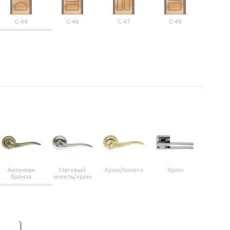
С-44
С-46
С-47
С-48
С-4
Античная
Матовый
Хром/золото
Хром
Мато
бронза
никель/хром
нике