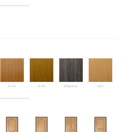
A-35
A-40
Абрикос
Ант
Б-1