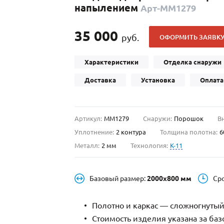
напылением
Арт-ММ1279
С отбойником
203)
(91)
С кнокером
42)
(94)
35 000
руб.
ОФОРМИТЬ ЗАЯВК
твенных зданий
С импостами
(93)
(73)
ина
С карнизом
(49)
(207)
Характеристики
Отделка снаружи
рощитовой
С витражами
(14)
(11)
Доставка
Установка
Оплата
ые холлы
В современном стиле
(23)
(183)
Артикул:
ММ1279
Снаружи:
Порошок
В
Уплотнение:
2 контура
Толщина полотна:
6
Металл:
2 мм
Технология:
K-11
Базовый размер:
2000х800 мм
Ср
Полотно и каркас — сложногнутый
Стоимость изделия указана за ба