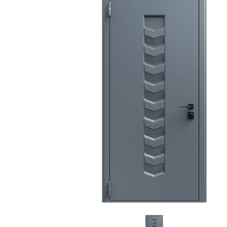
С зеркалом
Для дачи
(13)
(
С выдавленным рисунком
Для бани
(35)
(
С металлобагетом
Для общес
(571)
Белые
Для магаз
(108)
С геометрическим рисунком
Для элект
(46)
С реечным дизайном
В лифтов
(29)