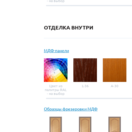
- на выбор
ОТДЕЛКА ВНУТРИ
МДФ-панели
Цвет из
L-36
A-30
палитры RAL
- на выбор
Образцы фрезеровки МДФ