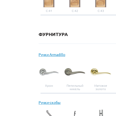
С-41
С-42
С-43
ФУРНИТУРА
Ручки Armadillo
Хром
Пепельный
Матовое
никель
золото
Ручки-скобы