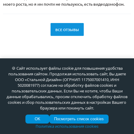
моего роста, но я им почти не пользуюсь, есть видеодомофон.
ВСЕ ОТЗЫВЫ
🍪 Сайт использует файлы cookie для повышения удобства
пользования сайтом. Продолжая использовать сайт, Вы даете
НОВАЯ КОЛЛЕКЦИЯ 2025 от Meta
ООО «Стальной Дизайн» (ОГРНИП 1175007001410, ИНН
5020081977) согласие на обработку файлов cookies и
Уникальные в России стальные двери с современной
пользовательских данных. Если Вы не хотите, чтобы Ваши
данные обрабатывались, просим отключить обработку файлов
стильной 3D-отделкой!
cookies и сбор пользовательских данных в настройках Вашего
браузера или покинуть сайт.
ВСЕ ПРЕДЛОЖЕНИЯ
OK
Посмотреть список cookies
Политика использования cookies