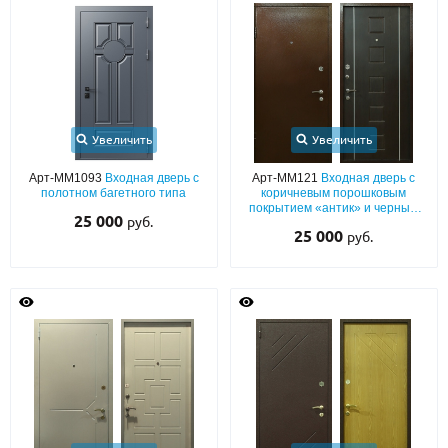
Увеличить
Увеличить
Арт-ММ1093
Входная дверь с
Арт-ММ121
Входная дверь с
полотном багетного типа
коричневым порошковым
покрытием «антик» и черным
25 000
руб.
МДФ с двумя вертикальными
25 000
руб.
молдингами