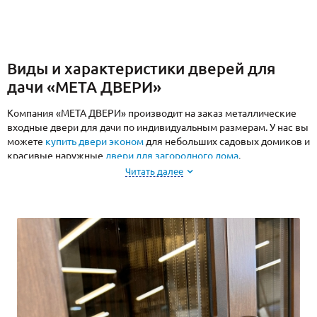
Виды и характеристики дверей для
дачи «МЕТА ДВЕРИ»
Компания «МЕТА ДВЕРИ» производит на заказ металлические
входные двери для дачи по индивидуальным размерам. У нас вы
можете
купить двери эконом
для небольших садовых домиков и
красивые наружные
двери для загородного дома
.
Читать далее
Наше предприятие производит несколько видов дверей,
отличающихся размерами и комплектацией:
глухие и остекленные;
однопольные, полуторные или двупольные;
с утеплением
и без него.
Для изготовления коробок и створок используется российская
холоднокатаная сталь, отличающаяся хорошей жесткостью и
устойчивостью к деформациям. Наиболее распространенный
вариант покрытия: износостойкое порошковое напыление,