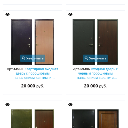
Увеличить
Увеличить
Арт-ММ91
Квартирная входная
Арт-ММ86
Входная дверь с
дверь с порошковым
черным порошковым
напылением «антик» и
напылением «шелк» и
ламинатом с шумоизоляцией
коричневым ламинатом с
20 000
20 000
руб.
руб.
теплоизоляцией