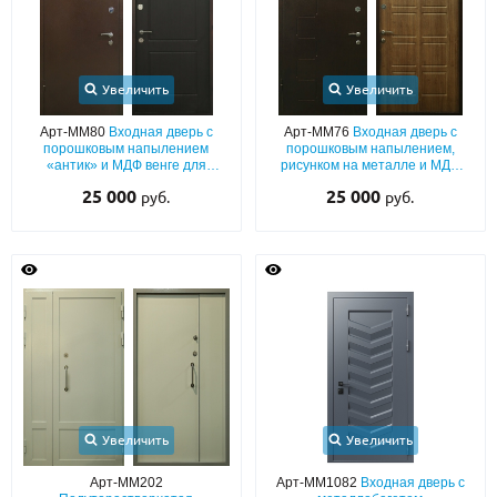
Увеличить
Увеличить
Арт-ММ80
Входная дверь с
Арт-ММ76
Входная дверь с
порошковым напылением
порошковым напылением,
«антик» и МДФ венге для
рисунком на металле и МДФ
квартиры
ПВХ с теплоизоляцией
25 000
25 000
руб.
руб.
Увеличить
Увеличить
Арт-ММ202
Арт-ММ1082
Входная дверь с