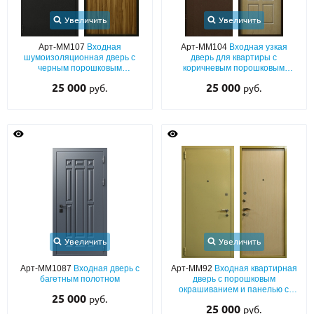
Увеличить
Увеличить
Арт-ММ107
Входная
Арт-ММ104
Входная узкая
шумоизоляционная дверь с
дверь для квартиры с
черным порошковым
коричневым порошковым
напылением «шелк» и МДФ
покрытием «шелк» и МДФ ПВХ
25 000
25 000
руб.
руб.
ПВХ с фрезеровкой
Увеличить
Увеличить
Арт-ММ1087
Входная дверь с
Арт-ММ92
Входная квартирная
багетным полотном
дверь с порошковым
окрашиванием и панелью с
25 000
руб.
отделкой ламинатом
25 000
руб.