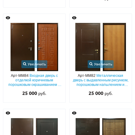
Увеличить
Увеличить
Арт-ММ84
Входная дверь с
Арт-ММ82
Металлическая
отделкой коричневым
дверь с выдавленным рисунком,
порошковым окрашиванием и
порошковым напылением и
МДФ ПВХ с теплоизоляцией
ламинатом для квартиры
25 000
25 000
руб.
руб.