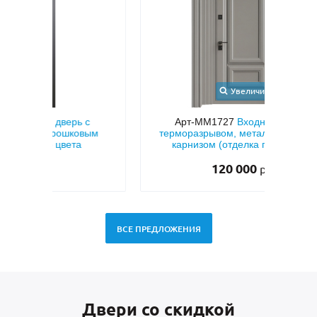
Увеличить
с
Арт-ММ1727
Входная группа с
Ар
ым
терморазрывом, металлофиленкой и
гру
карнизом (отделка порошковым
фигу
напылением)
120 000
руб.
ВСЕ ПРЕДЛОЖЕНИЯ
Двери со скидкой