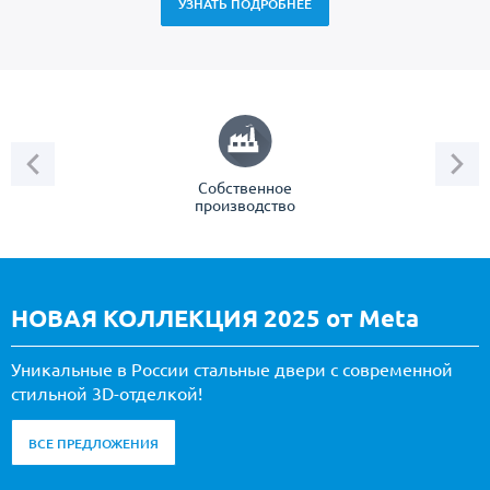
УЗНАТЬ ПОДРОБНЕЕ
С реечным дизайном
(29)
ПО НАЗНАЧЕНИЮ
ПО ОСОБЕННОСТЯМ
ПО КОНСТРУКЦИИ
Собственное
производство
Популярные двери
Двери со скидкой
ДВЕРИ С ТЕРМОРАЗРЫВОМ
НОВАЯ КОЛЛЕКЦИЯ 2025 от Meta
ГАЛЕРЕЯ
Уникальные в России стальные двери с современной
стильной 3D-отделкой!
ОПЛАТА
ДОСТАВКА
ВСЕ ПРЕДЛОЖЕНИЯ
УСТАНОВКА