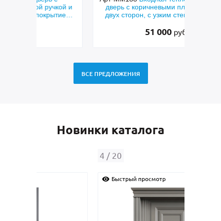
кой и
дверь с коричневыми плитами МДФ с
мета
тием
двух сторон, с узким стеклом и ковкой
тем
51 000
руб.
ВСЕ ПРЕДЛОЖЕНИЯ
Новинки каталога
4
/
20
Быстрый просмотр
Быс