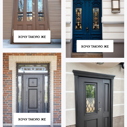
комплектацию и отделку железной двери. После согласования
деталей, заказ отправляется в производство. Срок изготовления
от 4 дней.
Готовые изделия мы доставляем до клиента в заранее
согласованное время. Установка в проем занимает от 2 до 4
часов.
ХОЧУ ТАКУЮ ЖЕ
ХОЧУ ТАКУЮ ЖЕ
На двери, установленные специалистами нашей
компании мы даем гарантию 10 лет!
Купите металлическую дверь от производителя без
посредников и переплат на заводе «МЕТА ДВЕРИ». Материалы и
комплектующие от надежных поставщиков, строгий контроль
качества на всех этапах изготовления, индивидуальный подход к
каждому клиенту, выгодные цены!
ХОЧУ ТАКУЮ ЖЕ