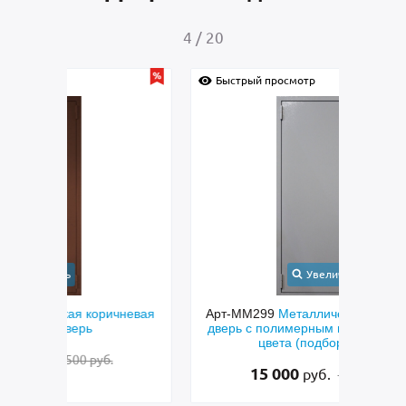
4
/
20
Быстрый просмотр
Быс
Увеличить
невая
Арт-ММ299
Металлическая техническая
Арт
дверь с полимерным покрытием серого
вста
цвета (подбор по RAL)
со ш
15 000
руб.
12 500 руб.