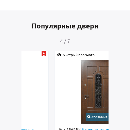
Популярные двери
4
/
7
Быстрый просмотр
Быс
Увеличить
с
Арт-ММ188
Входная теплоизоляционная