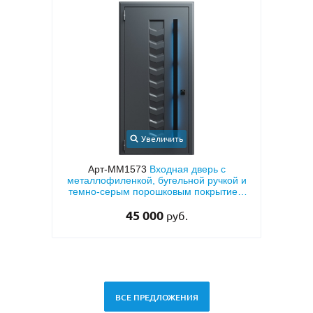
Увеличить
 с
Арт-ММ1573
Входная дверь с
Арт-ММ
м
металлофиленкой, бугельной ручкой и
дву
темно-серым порошковым покрытием
RAL 7021
45 000
руб.
ВСЕ ПРЕДЛОЖЕНИЯ