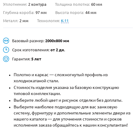
Уплотнение:
2 контура
Толщина полотна:
60 мм
О НАС
Глубина короба:
97 мм
Высота порога:
44 мм
Металл:
2 мм
Технология:
K-11
КОНТАКТЫ
Базовый размер:
2000х800 мм
Металлические двери от производителя с доставкой и установкой в
Москве и МО
Срок изготовления:
от 2 дн.
Гарантия:
5 лет
НАЙТИ:
ПН-СБ - с 9:00 до 21:00, ВС - до 19:00
Полотно и каркас — сложногнутый профиль из
+7 (495) 411-44-41
холоднокатаной стали.
Стоимость изделия указана за базовую конструкцию
INFO@META-M.RU
типовой комплектации.
Выберите любой цвет и рисунок отделки без доплаты.
ЗАПРОСИТЬ РАСЧЕТ
Выберите наиболее подходящую для вас замковую
систему, фурнитуру и дополнительные элементы двери из
нашего каталога — для уточнения стоимости и сроков
Каталог
Распродажа
Как купить
исполнения заказа обращайтесь к нашим консультантам!
Записаться на замер