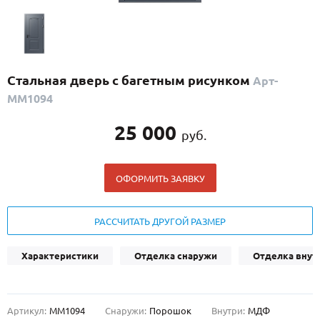
С реечным дизайном
(29)
ПО НАЗНАЧЕНИЮ
ПО ОСОБЕННОСТЯМ
Стальная дверь с багетным рисунком
Арт-
ПО КОНСТРУКЦИИ
ММ1094
25 000
руб.
Популярные двери
Двери со скидкой
ОФОРМИТЬ ЗАЯВКУ
ДВЕРИ С ТЕРМОРАЗРЫВОМ
РАССЧИТАТЬ ДРУГОЙ РАЗМЕР
ГАЛЕРЕЯ
Характеристики
Отделка снаружи
Отделка внут
ОПЛАТА
ДОСТАВКА
Артикул:
ММ1094
Снаружи:
Порошок
Внутри:
МДФ
УСТАНОВКА