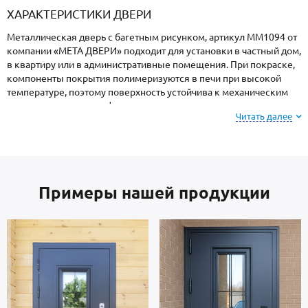
ХАРАКТЕРИСТИКИ ДВЕРИ
Металлическая дверь с багетным рисунком, артикул ММ1094 от
компании «МЕТА ДВЕРИ» подходит для установки в частный дом,
в квартиру или в административные помещения. При покраске,
компоненты покрытия полимеризуются в печи при высокой
температуре, поэтому поверхность устойчива к механическим
повреждениям, атмосферным явлениям и морозам.
Читать далее
Обратите внимание: при заказе, вы можете
выбрать цвет и фактуру
порошкового напыления из
вариантов, представленных на сайте или из
Примеры нашей продукции
образцов у замерщика.
Каркас коробки и полотно — стальные листы и многоконтурный
профиль металлопрокат производства Россия, толщиной 2 мм.
Изнутри отделка: МДФ. На двери установлены замки 4-го класса
защиты.
В полости створки имеется теплоизоляционный материал