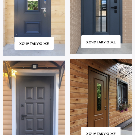
отсутствует. Уплотнение: 2 контура для дополнительной
шумоизоляции.
Дверь с багетным рисунком предназначена для многолетней
эксплуатации и сохраняет работоспособность множества циклов
открывания и закрывания. Современное оборудование,
постоянный контроль качества на всех этапах производства
гарантируют плотное прилегание створки к коробке без
ХОЧУ ТАКУЮ ЖЕ
ХОЧУ ТАКУЮ ЖЕ
провисания и щелей.
Цена указана за стандартный размер 2000х800 мм. Гарантия 5
лет.
Позвоните в отдел продаж или оставьте заявку на сайте, чтобы
купить дверь по индивидуальным размерам. Выезд специалиста
по замерам — бесплатно. Быстрое изготовление. Доставка во
все города и районы Москвы и области, монтаж.
ХОЧУ ТАКУЮ ЖЕ