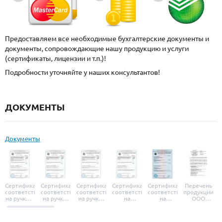
Предоставляем все необходимые бухгалтерские документы и
документы, сопровождающие нашу продукцию и услуги
(сертификаты, лицензии и т.п.)!
Подробности уточняйте у наших консультантов!
ДОКУМЕНТЫ
Документы
Сертификат
Сертификат
Сертификат
Сертификат
Сертификат
Перечень
соответствия
соответствия
соответствия
соответствия
соответствия
продукции
на ручки и
на ручки-
на ручки-
на
на
ООО
броненакладки
защелки
защелки
дверные
уплотнители
«УЗК», не
«Armadillo»
«Fuaro»
«Punto»
доводчики
«Schlegel
требующей
«Ajax»
Q-Lon»
сертификаци