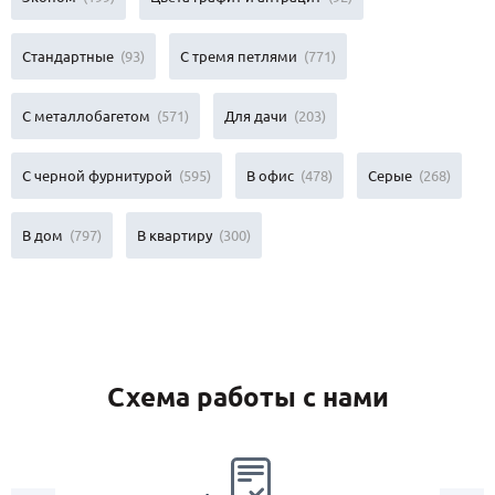
Стандартные
(93)
С тремя петлями
(771)
С металлобагетом
(571)
Для дачи
(203)
С черной фурнитурой
(595)
В офис
(478)
Серые
(268)
В дом
(797)
В квартиру
(300)
Схема работы с нами
2.