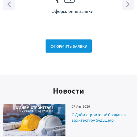
1.
Оформление заявки
Зам
спец
ОФОРМИТЬ ЗАЯВКУ
Новоcти
07 Авг 2026
С Днём строителя! Создавая
архитектуру будущего