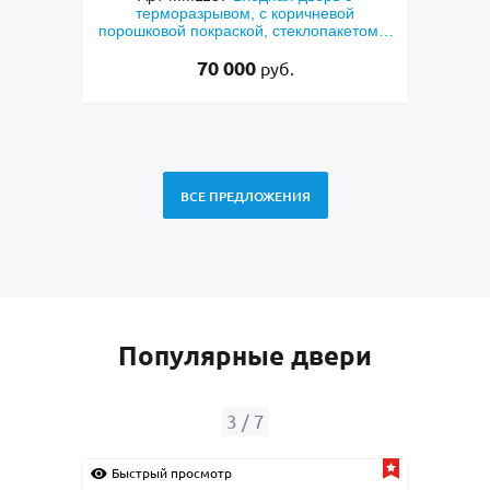
терморазрывом, с коричневой
металло
порошковой покраской, стеклопакетом и
порош
решеткой «лазерная резка»
70 000
руб.
ВСЕ ПРЕДЛОЖЕНИЯ
Популярные двери
4
/
7
Быстрый просмотр
Быстрый