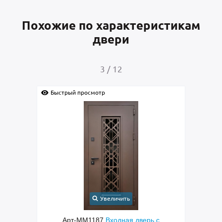
Похожие по характеристикам
двери
4
/
12
Быстрый просмотр
Быстрый
Увеличить
Арт-ММ1187
Входная дверь с
Ар