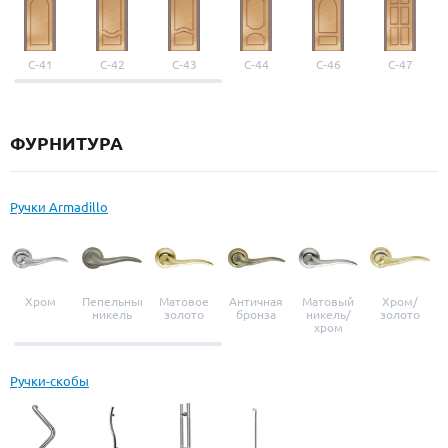
С-41
С-42
С-43
С-44
С-46
С-47
ФУРНИТУРА
Ручки Armadillo
Хром
Пепельный
Матовое
Античная
Матовый
Хром/
никель
золото
бронза
никель/
золото
хром
Ручки-скобы