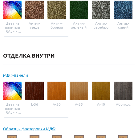
Цвет из
Антик-
Антик-
Антик-
Антик-
Антик-
палитры
медь
бронза
зеленый
серебро
синий
RAL - на
выбор
ОТДЕЛКА ВНУТРИ
МДФ-панели
Цвет из
L-36
A-30
A-35
A-40
Абрикос
палитры
RAL - на
выбор
Образцы фрезеровки МДФ