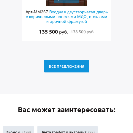
ская
Арт-ММ267
Входная двустворчатая дверь
Арт-
рого
с коричневыми панелями МДФ, стеклами
и арочной фрамугой
135 500
руб.
138 500 руб.
ВСЕ ПРЕДЛОЖЕНИЯ
Вас может заинтересовать:
Эконом
(199)
Цвета графит и антрацит
(92)