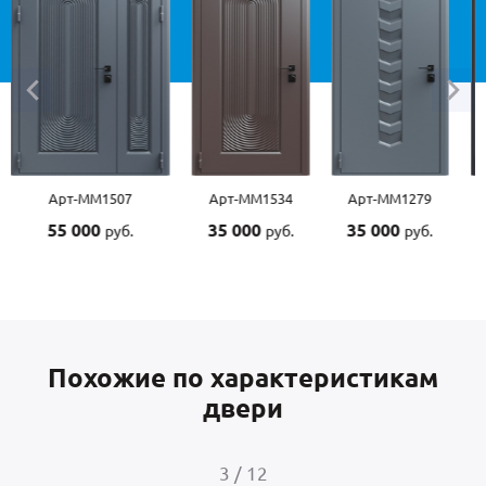
Арт-ММ1534
Арт-ММ1279
Арт-ММ1570
Арт-
35 000
35 000
45 000
45 0
руб.
руб.
руб.
Похожие по характеристикам
двери
4
/
12