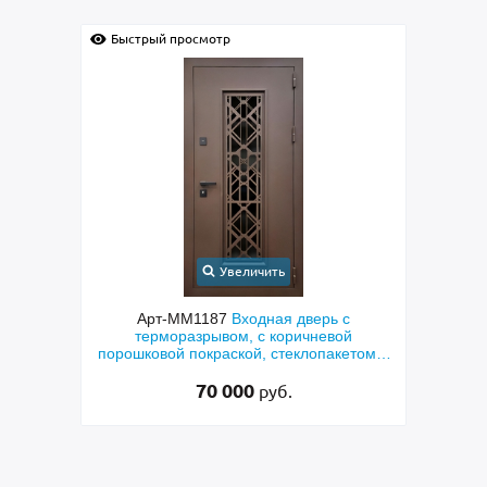
Быстрый просмотр
Быс
Увеличить
с
Арт-ММ1384
Входная дверь с
Арт-
й
металлофиленкой, бугельной ручкой и
м
етом и
порошковым напылением RAL 7021
45 000
руб.