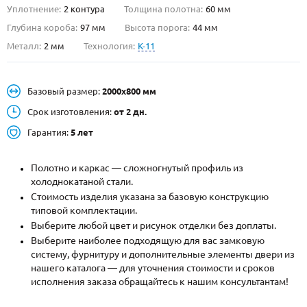
Уплотнение:
2 контура
Толщина полотна:
60 мм
О НАС
Глубина короба:
97 мм
Высота порога:
44 мм
Металл:
2 мм
Технология:
K-11
КОНТАКТЫ
Базовый размер:
2000х800 мм
Металлические двери от производителя с доставкой и установкой в
Москве и МО
Срок изготовления:
от 2 дн.
Гарантия:
5 лет
НАЙТИ:
ПН-СБ - с 9:00 до 21:00, ВС - до 19:00
Полотно и каркас — сложногнутый профиль из
+7 (495) 411-44-41
холоднокатаной стали.
Стоимость изделия указана за базовую конструкцию
INFO@META-M.RU
типовой комплектации.
Выберите любой цвет и рисунок отделки без доплаты.
ЗАПРОСИТЬ РАСЧЕТ
Выберите наиболее подходящую для вас замковую
систему, фурнитуру и дополнительные элементы двери из
нашего каталога — для уточнения стоимости и сроков
Каталог
Распродажа
Как купить
исполнения заказа обращайтесь к нашим консультантам!
Записаться на замер