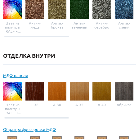
Цвет из
Антик-
Антик-
Антик-
Антик-
Антик-
палитры
медь
бронза
зеленый
серебро
синий
RAL - на
выбор
ОТДЕЛКА ВНУТРИ
МДФ-панели
Цвет из
L-36
A-30
A-35
A-40
Абрикос
палитры
RAL - на
выбор
Образцы фрезеровки МДФ