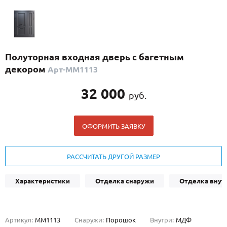
С реечным дизайном
(29)
ПО НАЗНАЧЕНИЮ
ПО ОСОБЕННОСТЯМ
Полуторная входная дверь с багетным
ПО КОНСТРУКЦИИ
декором
Арт-ММ1113
32 000
руб.
Популярные двери
Двери со скидкой
ОФОРМИТЬ ЗАЯВКУ
ДВЕРИ С ТЕРМОРАЗРЫВОМ
РАССЧИТАТЬ ДРУГОЙ РАЗМЕР
ГАЛЕРЕЯ
Характеристики
Отделка снаружи
Отделка внут
ОПЛАТА
ДОСТАВКА
Артикул:
ММ1113
Снаружи:
Порошок
Внутри:
МДФ
УСТАНОВКА