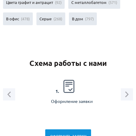
Цвета графит и антрацит
(92)
С металлобагетом
(571)
В офис
(478)
Серые
(268)
В дом
(797)
Схема работы с нами
2.
1.
Оформление заявки
Зам
спец