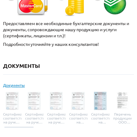
Предоставляем все необходимые бухгалтерские документы и
документы, сопровождающие нашу продукцию и услуги
(сертификаты, лицензии и т.п.)!
Подробности уточняйте у наших консультантов!
ДОКУМЕНТЫ
Документы
Сертификат
Сертификат
Сертификат
Сертификат
Сертификат
Перечень
соответствия
соответствия
соответствия
соответствия
соответствия
продукции
на ручки и
на ручки-
на ручки-
на
на
ООО
броненакладки
защелки
защелки
дверные
уплотнители
«УЗК», не
«Armadillo»
«Fuaro»
«Punto»
доводчики
«Schlegel
требующей
«Ajax»
Q-Lon»
сертификаци