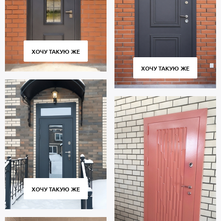
отсутствует. Уплотнение: 2 контура для дополнительной
шумоизоляции.
Полуторная дверь с багетным декором предназначена для
многолетней эксплуатации и сохраняет работоспособность в
течение 10 тысяч циклов открытия и закрытия створки.
ХОЧУ ТАКУЮ ЖЕ
Использование качественных комплектующих и контроль за
точным соответствием размеров гарантируют плотное
ХОЧУ ТАКУЮ ЖЕ
прилегание створки к коробке без зазоров и сквозняков.
Стоимость указана за базовый размер 2000х800 мм. Гарантия 5
лет.
Позвоните в отдел продаж или оставьте заявку на сайте, чтобы
приобрести дверь под ваш размер. Бесплатный вызов
замерщика. Быстрое изготовление. Аккуратная доставка по
Москве и МО, установка «под ключ».
ХОЧУ ТАКУЮ ЖЕ