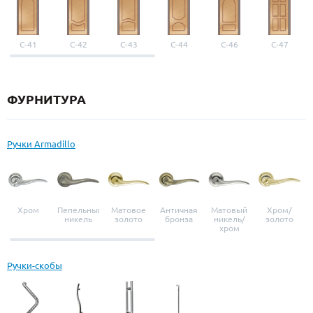
С-41
С-42
С-43
С-44
С-46
С-47
ФУРНИТУРА
Ручки Armadillo
Хром
Пепельный
Матовое
Античная
Матовый
Хром/
никель
золото
бронза
никель/
золото
хром
Ручки-скобы