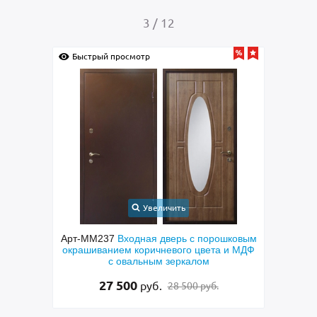
4
/
12
Быстрый просмотр
Быс
Увеличить
шковым
Арт-ММ256
Входная шумоизоляционная
Арт
 и МДФ
дверь с коричневыми панелями МДФ с
фрезерованием и узким стеклопакетом
48 500
руб.
50 000 руб.