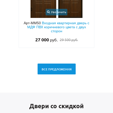
Увеличить
ерь с
Арт-ММ24
Входная дверь с порошковым
Арт-
вух
напылением «серый шелк» и МДФ ПВХ
для квартиры
33 000
руб.
ВСЕ ПРЕДЛОЖЕНИЯ
Двери со скидкой