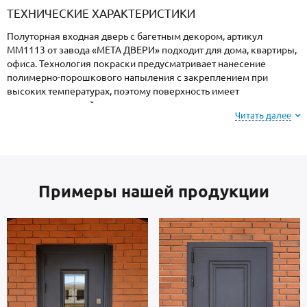
ТЕХНИЧЕСКИЕ ХАРАКТЕРИСТИКИ
Полуторная входная дверь с багетным декором, артикул
ММ1113 от завода «МЕТА ДВЕРИ» подходит для дома, квартиры,
офиса. Технология покраски предусматривает нанесение
полимерно-порошкового напыления с закреплением при
высоких температурах, поэтому поверхность имеет
повышенную устойчивость к сколам и царапинам, перепадам
Читать далее
температур, повышенной влажности и осадкам.
Обратите внимание: при заказе, вы можете
выбрать цвет и фактуру
порошкового покрытия из
Примеры нашей продукции
вариантов, представленных на сайте или из
образцов у мастера по замерам.
В основе двери — сталь металлопрокат производства Россия,
толщиной 2 мм. Внутренняя сторона: МДФ. Взломостойкие
замки входят в комплект.
В полости створки имеется теплоизоляционный материал