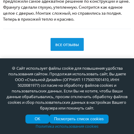
предложили самое адекватное решение по конструкции и цене.
Фрамугу сделали глухую, утепленную. Смотрится как единое
целое с дверью. Монтаж сложный, но справились за полдня.
Теперь в прихожей тепло и красиво.
ВСЕ ОТЗЫВЫ
🍪 Сайт использует файлы cookie для повышения удобства
пользования сайтом. Продолжая использовать сайт, Вы даете
ООО «Стальной Дизайн» (ОГРНИП 1175007001410, ИНН
5020081977) согласие на обработку файлов cookies и
НОВАЯ КОЛЛЕКЦИЯ 2025 от Meta
пользовательских данных. Если Вы не хотите, чтобы Ваши
данные обрабатывались, просим отключить обработку файлов
cookies и сбор пользовательских данных в настройках Вашего
Уникальные в России стальные двери с современной
браузера или покинуть сайт.
стильной 3D-отделкой!
OK
Посмотреть список cookies
Политика использования cookies
ВСЕ ПРЕДЛОЖЕНИЯ