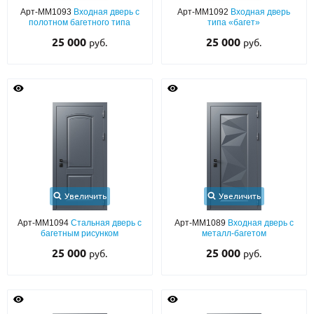
Арт-ММ1093
Входная дверь с
Арт-ММ1092
Входная дверь
полотном багетного типа
типа «багет»
О НАС
25 000
25 000
руб.
руб.
КОНТАКТЫ
Металлические двери от производителя с доставкой и установкой в
Москве и МО
НАЙТИ:
ПН-СБ - с 9:00 до 21:00, ВС - до 19:00
+7 (495) 411-44-41
Увеличить
Увеличить
INFO@META-M.RU
Арт-ММ1094
Стальная дверь с
Арт-ММ1089
Входная дверь с
багетным рисунком
металл-багетом
ЗАПРОСИТЬ РАСЧЕТ
25 000
25 000
руб.
руб.
Каталог
Распродажа
Как купить
Записаться на замер