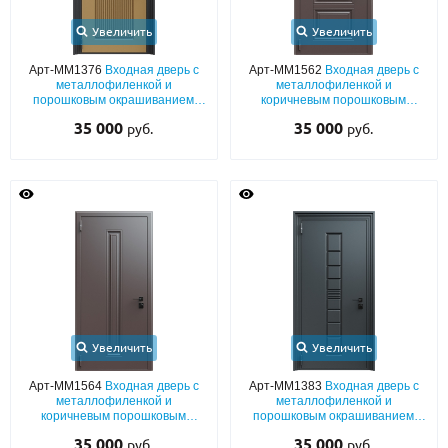
Увеличить
Увеличить
Арт-ММ1376
Входная дверь с
Арт-ММ1562
Входная дверь с
металлофиленкой и
металлофиленкой и
порошковым окрашиванием
коричневым порошковым
RAL 1036
напылением RAL 8019
35 000
35 000
руб.
руб.
Увеличить
Увеличить
Арт-ММ1564
Входная дверь с
Арт-ММ1383
Входная дверь с
металлофиленкой и
металлофиленкой и
коричневым порошковым
порошковым окрашиванием
напылением RAL 8019
RAL 7021
35 000
35 000
руб.
руб.