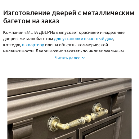
Изготовление дверей с металлическим
багетом на заказ
Компания «МЕТА ДВЕРИ» выпускает красивые и надежные
двери с металлобагетом
для установки в частный дом
,
коттедж,
в квартиру
или на объекты коммерческой
недвижимости. Двери можно заказать по индивидуальным
размерам и с комплектацией на выбор.
Читать далее
Для производства наших дверей мы используем современные
производственные линии с оборудованием для резки, гибки и
сварки металла, а также для изготовления декоративных
панелей. Мы уверены в долговечности и надежности нашей
продукции и даем гарантию на двери, установленные
специалистами компании.