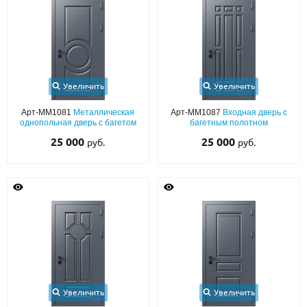
С реечным дизайном
(29)
ПО НАЗНАЧЕНИЮ
ПО ОСОБЕННОСТЯМ
ПО КОНСТРУКЦИИ
Увеличить
Увеличить
Арт-ММ1081
Металлическая
Арт-ММ1087
Входная дверь с
однопольная дверь с багетом
багетным полотном
Популярные двери
25 000
25 000
руб.
руб.
Двери со скидкой
ДВЕРИ С ТЕРМОРАЗРЫВОМ
ГАЛЕРЕЯ
ОПЛАТА
ДОСТАВКА
Увеличить
Увеличить
УСТАНОВКА