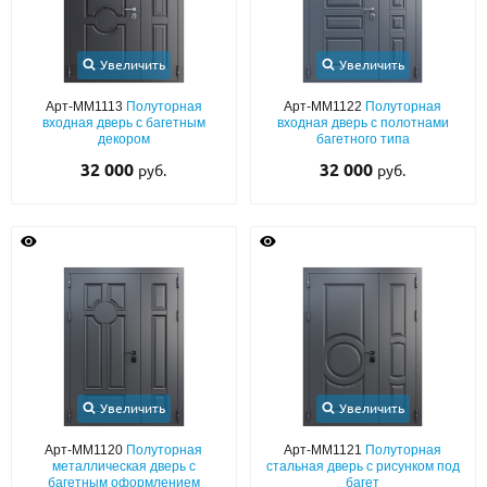
Увеличить
Увеличить
Арт-ММ1113
Полуторная
Арт-ММ1122
Полуторная
входная дверь с багетным
входная дверь с полотнами
декором
багетного типа
32 000
32 000
руб.
руб.
Увеличить
Увеличить
Арт-ММ1120
Полуторная
Арт-ММ1121
Полуторная
металлическая дверь с
стальная дверь с рисунком под
багетным оформлением
багет