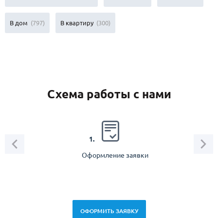
В дом
(797)
В квартиру
(300)
Схема работы с нами
2.
1.
Оформление заявки
Зам
спец
ОФОРМИТЬ ЗАЯВКУ