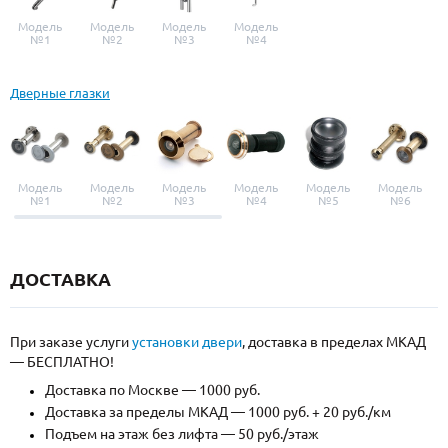
Модель
Модель
Модель
Модель
№1
№2
№3
№4
Дверные глазки
Модель
Модель
Модель
Модель
Модель
Модель
№1
№2
№3
№4
№5
№6
ДОСТАВКА
При заказе услуги
установки двери
, доставка в пределах МКАД
— БЕСПЛАТНО!
Доставка по Москве — 1000 руб.
Доставка за пределы МКАД — 1000 руб. + 20 руб./км
Подъем на этаж без лифта — 50 руб./этаж