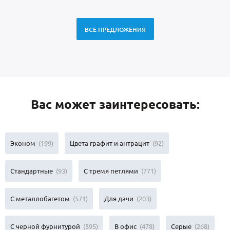
ВСЕ ПРЕДЛОЖЕНИЯ
Вас может заинтересовать:
Эконом
(199)
Цвета графит и антрацит
(92)
Стандартные
(93)
С тремя петлями
(771)
С металлобагетом
(571)
Для дачи
(203)
С черной фурнитурой
(595)
В офис
(478)
Серые
(268)