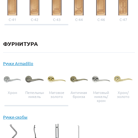
С-41
С-42
С-43
С-44
С-46
С-47
ФУРНИТУРА
Ручки Armadillo
Хром
Пепельный
Матовое
Античная
Матовый
Хром/
никель
золото
бронза
никель/
золото
хром
Ручки-скобы