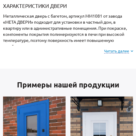
ХАРАКТЕРИСТИКИ ДВЕРИ
Металлическая дверь с багетом, артикул ММ1081 от завода
«МЕТА ДВЕРИ» подходит для установки в частный дом, в
квартиру или в административные помещения. При покраске,
компоненты покрытия полимеризуются в печи при высокой
температуре, поэтому поверхность имеет повышенную
устойчивость к сколам и царапинам, перепадам температур,
Читать далее
повышенной влажности и осадкам.
На заметку: при заказе, вы можете
выбрать цвет и
фактуру
порошкового покрытия из вариантов,
Примеры нашей продукции
представленных на сайте или из образцов у
замерщика.
В основе двери — сталь металлопрокат производства Россия,
толщиной 2 мм. Отделка внутренней стороны двери: МДФ.
Взломостойкие замки входят в комплект.
В полости створки находится теплоизоляция минвата URSA.