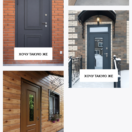
ХОЧУ ТАКУЮ ЖЕ
ХОЧУ ТАКУЮ ЖЕ