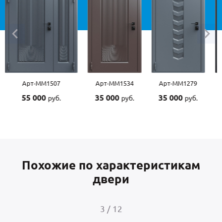
507
Арт-ММ1534
Арт-ММ1279
Арт-ММ1570
35 000
35 000
45 000
руб.
руб.
руб.
руб.
Похожие по характеристикам
двери
4
/
12