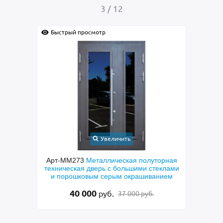
4
/
12
отр
Быстрый просмотр
Увеличить
Увеличить
аллическая полуторная
Арт-ММ265
Полуторастворчатая вх
ерь с большими стеклами
дверь с боковой вставкой, порош
м серым окрашиванием
синим покрытием, ручкой-скобо
стеклами и ковкой
0
48 500
руб.
руб.
37 000 руб.
49 500 руб.