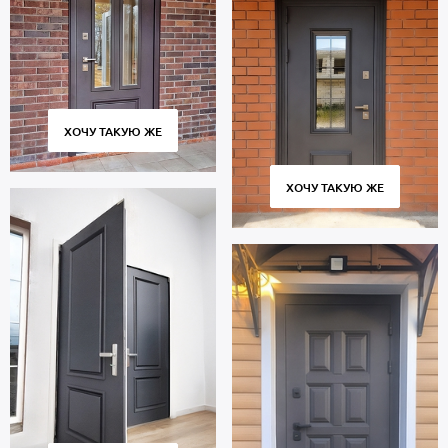
ХОЧУ ТАКУЮ ЖЕ
ХОЧУ ТАКУЮ ЖЕ