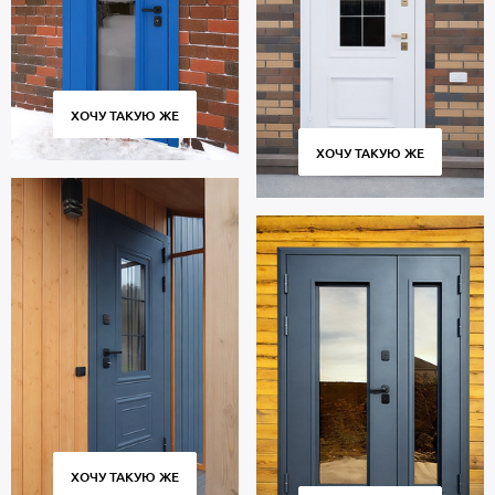
Уплотнение: 2 контура для дополнительной защиты от шума.
Дверь с багетом рассчитана на длительную эксплуатацию и
сохраняет работоспособность в течение 10 тысяч циклов
открытия и закрытия створки. Современное оборудование,
постоянный контроль качества на всех этапах производства
ХОЧУ ТАКУЮ ЖЕ
обеспечивают плотное прилегание створки к коробке без
провисания и щелей.
ХОЧУ ТАКУЮ ЖЕ
Стоимость указана за стандартный размер 2000х800 мм.
Гарантия 5 лет.
Позвоните в отдел продаж или оставьте заявку на сайте, чтобы
приобрести дверь под ваш размер. Бесплатный вызов
замерщика. Изготовление от 2 дн. Аккуратная доставка по
Москве и МО, монтаж.
ХОЧУ ТАКУЮ ЖЕ