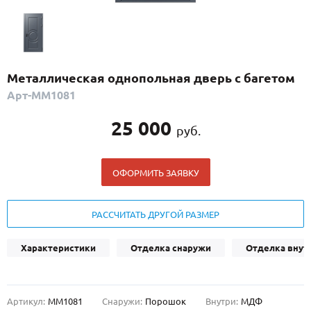
С реечным дизайном
(29)
ПО НАЗНАЧЕНИЮ
ПО ОСОБЕННОСТЯМ
Металлическая однопольная дверь с багетом
ПО КОНСТРУКЦИИ
Арт-ММ1081
25 000
руб.
Популярные двери
Двери со скидкой
ОФОРМИТЬ ЗАЯВКУ
ДВЕРИ С ТЕРМОРАЗРЫВОМ
РАССЧИТАТЬ ДРУГОЙ РАЗМЕР
ГАЛЕРЕЯ
Характеристики
Отделка снаружи
Отделка внут
ОПЛАТА
ДОСТАВКА
Артикул:
ММ1081
Снаружи:
Порошок
Внутри:
МДФ
УСТАНОВКА