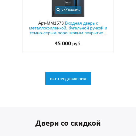
Увеличить
Увеличить
573
Входная дверь с
Арт-ММ95
Входная дверь в кварти
ой, бугельной ручкой и
коричневым порошковым покрыт
порошковым покрытием
«антик», бронеконвертом и МДФ
RAL 7021
теплоизоляцией)
5 000
25 000
руб.
руб.
ВСЕ ПРЕДЛОЖЕНИЯ
Двери со скидкой