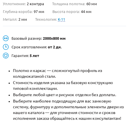
Уплотнение:
2 контура
Толщина полотна:
60 мм
О НАС
Глубина короба:
97 мм
Высота порога:
44 мм
Металл:
2 мм
Технология:
K-11
КОНТАКТЫ
Базовый размер:
2000х800 мм
Металлические двери от производителя с доставкой и установкой в
Москве и МО
Срок изготовления:
от 2 дн.
Гарантия:
5 лет
НАЙТИ:
ПН-СБ - с 9:00 до 21:00, ВС - до 19:00
Полотно и каркас — сложногнутый профиль из
+7 (495) 411-44-41
холоднокатаной стали.
Стоимость изделия указана за базовую конструкцию
INFO@META-M.RU
типовой комплектации.
Выберите любой цвет и рисунок отделки без доплаты.
ЗАПРОСИТЬ РАСЧЕТ
Выберите наиболее подходящую для вас замковую
систему, фурнитуру и дополнительные элементы двери из
нашего каталога — для уточнения стоимости и сроков
Каталог
Распродажа
Как купить
исполнения заказа обращайтесь к нашим консультантам!
Записаться на замер