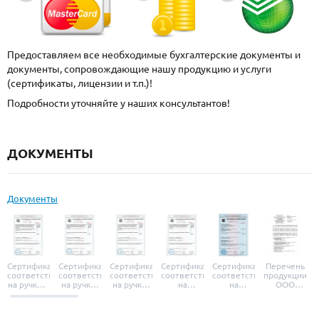
Предоставляем все необходимые бухгалтерские документы и
документы, сопровождающие нашу продукцию и услуги
(сертификаты, лицензии и т.п.)!
Подробности уточняйте у наших консультантов!
ДОКУМЕНТЫ
Документы
Сертификат
Сертификат
Сертификат
Сертификат
Сертификат
Перечень
соответствия
соответствия
соответствия
соответствия
соответствия
продукции
на ручки и
на ручки-
на ручки-
на
на
ООО
броненакладки
защелки
защелки
дверные
уплотнители
«УЗК», не
«Armadillo»
«Fuaro»
«Punto»
доводчики
«Schlegel
требующей
«Ajax»
Q-Lon»
сертификаци