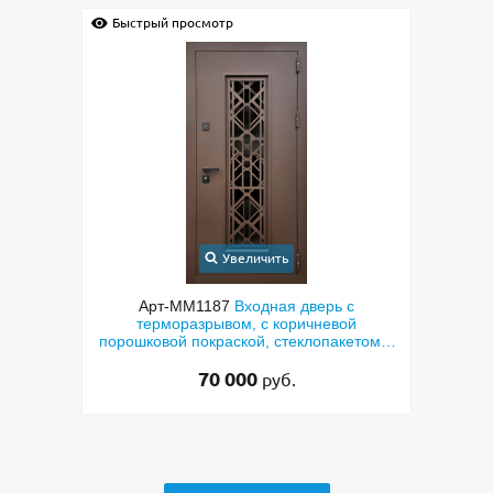
Быстрый просмотр
еличить
Увеличить
Входная дверь с
Арт-ММ1384
Входная дверь с
м, с коричневой
металлофиленкой, бугельной ручкой
кой, стеклопакетом и
порошковым напылением RAL 7021
азерная резка»
000
45 000
руб.
руб.