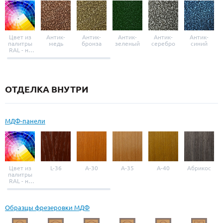
Цвет из
Антик-
Антик-
Антик-
Антик-
Антик-
палитры
медь
бронза
зеленый
серебро
синий
RAL - на
выбор
ОТДЕЛКА ВНУТРИ
МДФ-панели
Цвет из
L-36
A-30
A-35
A-40
Абрикос
палитры
RAL - на
выбор
Образцы фрезеровки МДФ