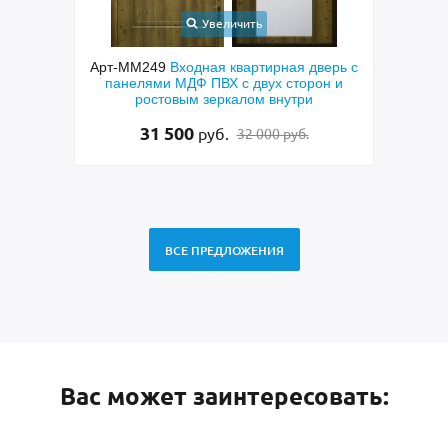
Увеличить
ая дверь с
Арт-ММ282
Металлическая однопольная
А
торон и
серая техническая дверь с полимерной
д
три
покраской
15 000
руб.
уб.
10 500 руб.
ВСЕ ПРЕДЛОЖЕНИЯ
Вас может заинтересовать: