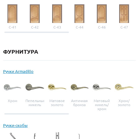
С-41
С-42
С-43
С-44
С-46
С-47
ФУРНИТУРА
Ручки Armadillo
Хром
Пепельный
Матовое
Античная
Матовый
Хром/
никель
золото
бронза
никель/
золото
хром
Ручки-скобы