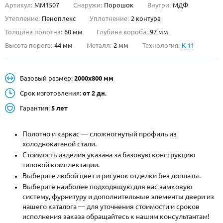
Артикул:
ММ1507
Снаружи:
Порошок
Внутри:
МДФ
О НАС
Утепление:
Пеноплекс
Уплотнение:
2 контура
Толщина полотна:
60 мм
Глубина короба:
97 мм
КОНТАКТЫ
Высота порога:
44 мм
Металл:
2 мм
Технология:
K-11
Металлические двери от производителя с доставкой и установкой в
Базовый размер:
2000х800 мм
Москве и МО
Срок изготовления:
от 2 дн.
НАЙТИ:
Гарантия:
5 лет
ПН-СБ - с 9:00 до 21:00, ВС - до 19:00
+7 (495) 411-44-41
Полотно и каркас — сложногнутый профиль из
холоднокатаной стали.
INFO@META-M.RU
Стоимость изделия указана за базовую конструкцию
типовой комплектации.
ЗАПРОСИТЬ РАСЧЕТ
Выберите любой цвет и рисунок отделки без доплаты.
Выберите наиболее подходящую для вас замковую
систему, фурнитуру и дополнительные элементы двери из
Каталог
Распродажа
Как купить
нашего каталога — для уточнения стоимости и сроков
исполнения заказа обращайтесь к нашим консультантам!
Записаться на замер