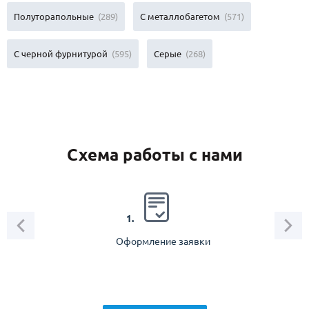
Полуторапольные
(289)
С металлобагетом
(571)
С черной фурнитурой
(595)
Серые
(268)
Схема работы с нами
2.
1.
Оформление заявки
Зам
спец