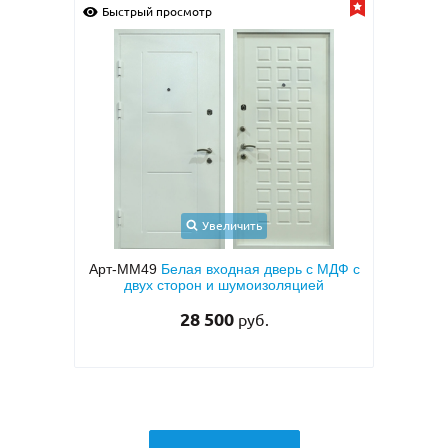
Быстрый просмотр
Увеличить
рь с МДФ с
Арт-ММ24
Входная дверь с порошковым
А
яцией
напылением «серый шелк» и МДФ ПВХ
для квартиры
33 000
руб.