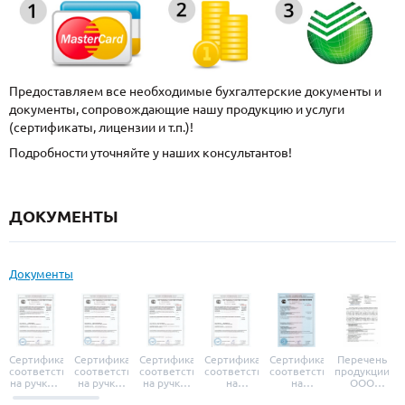
Предоставляем все необходимые бухгалтерские документы и
документы, сопровождающие нашу продукцию и услуги
(сертификаты, лицензии и т.п.)!
Подробности уточняйте у наших консультантов!
ДОКУМЕНТЫ
Документы
Сертификат
Сертификат
Сертификат
Сертификат
Сертификат
Перечень
соответствия
соответствия
соответствия
соответствия
соответствия
продукции
на ручки и
на ручки-
на ручки-
на
на
ООО
броненакладки
защелки
защелки
дверные
уплотнители
«УЗК», не