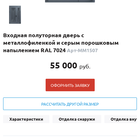
С реечным дизайном
(29)
ПО НАЗНАЧЕНИЮ
ПО ОСОБЕННОСТЯМ
Входная полуторная дверь с
ПО КОНСТРУКЦИИ
металлофиленкой и серым порошковым
напылением RAL 7024
Арт-ММ1507
Популярные двери
55 000
руб.
Двери со скидкой
ОФОРМИТЬ ЗАЯВКУ
ДВЕРИ С ТЕРМОРАЗРЫВОМ
ГАЛЕРЕЯ
РАССЧИТАТЬ ДРУГОЙ РАЗМЕР
ОПЛАТА
Характеристики
Отделка снаружи
Отделка внут
ДОСТАВКА
УСТАНОВКА