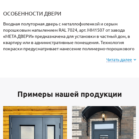
«Armadillo»
«Fuaro»
«Punto»
доводчики
«Schlegel
требующей
«Ajax»
Q-Lon»
сертификаци
ОСОБЕННОСТИ ДВЕРИ
Входная полуторная дверь с металлофиленкой и серым
порошковым напылением RAL 7024, арт. ММ1507 от завода
«МЕТА ДВЕРИ» предназначена для установки в частный дом, в
квартиру или в административные помещения. Технология
покраски предусматривает нанесение полимерно-порошкового
напыления с закреплением при высоких температурах, поэтому
Читать далее
поверхность устойчива к механическим повреждениям,
атмосферным явлениям и морозам.
Для информации: при заказе, вы можете
выбрать
Примеры нашей продукции
цвет и фактуру
порошкового напыления из
вариантов, представленных на сайте или из
образцов у специалиста по замерам.
Створка и короб — стальные листы и многоконтурный профиль
отечественного производства, толщиной 2 мм. Отделка