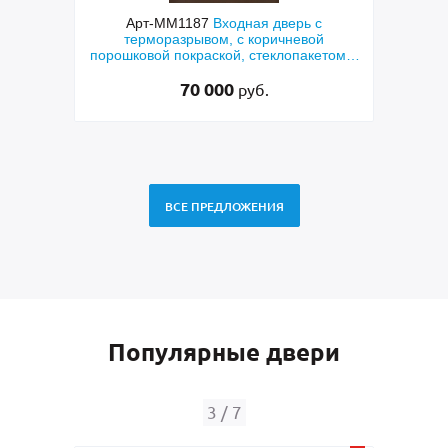
рь с
Арт-ММ1384
Входная дверь с
Ар
евой
металлофиленкой, бугельной ручкой и
пакетом и
порошковым напылением RAL 7021
ка»
45 000
руб.
ВСЕ ПРЕДЛОЖЕНИЯ
Популярные двери
4
/
7