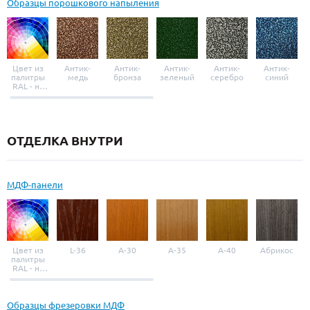
Образцы порошкового напыления
Цвет из
Антик-
Антик-
Антик-
Антик-
Антик-
палитры
медь
бронза
зеленый
серебро
синий
RAL - на
выбор
ОТДЕЛКА ВНУТРИ
МДФ-панели
Цвет из
L-36
A-30
A-35
A-40
Абрикос
палитры
RAL - на
выбор
Образцы фрезеровки МДФ