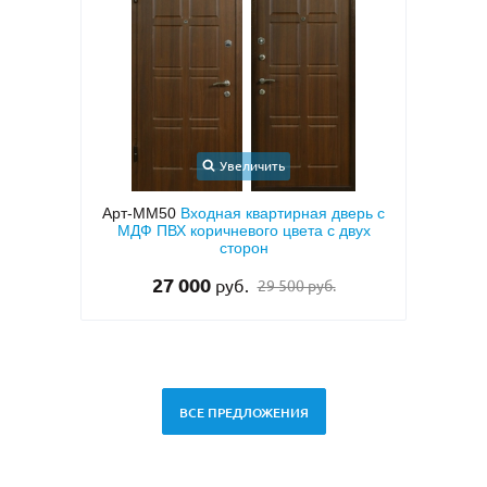
Увеличить
ерь с
Арт-ММ1573
Входная дверь с
вух
металлофиленкой, бугельной ручкой и
мета
темно-серым порошковым покрытием
тем
RAL 7021
45 000
руб.
ВСЕ ПРЕДЛОЖЕНИЯ