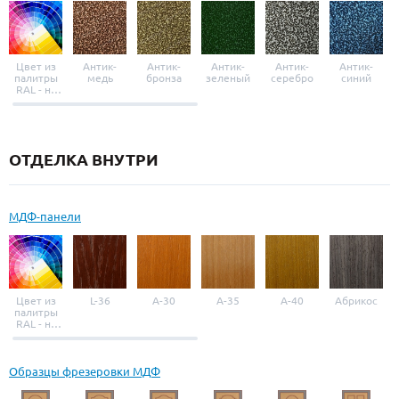
Цвет из
Антик-
Антик-
Антик-
Антик-
Антик-
палитры
медь
бронза
зеленый
серебро
синий
RAL - на
выбор
ОТДЕЛКА ВНУТРИ
МДФ-панели
Цвет из
L-36
A-30
A-35
A-40
Абрикос
палитры
RAL - на
выбор
Образцы фрезеровки МДФ