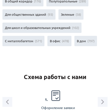
В общий коридор
(176)
Полуторапольные
(289)
Для общественных зданий
(93)
Зеленые
(58)
Для школ и образовательных учреждений
(102)
С металлобагетом
(571)
В офис
(478)
В дом
(797)
Схема работы с нами
2.
1.
Оформление заявки
Зам