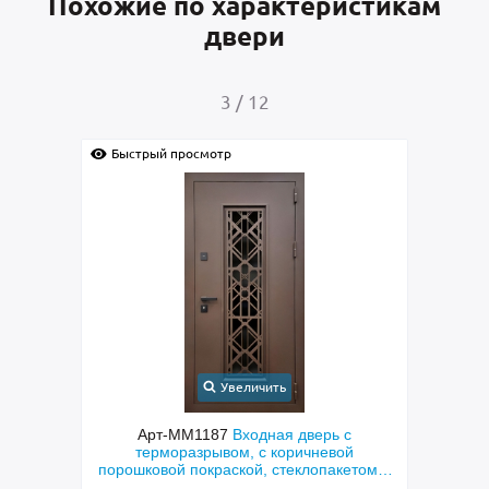
Похожие по характеристикам
двери
4
/
12
Быстрый просмотр
Быс
Увеличить
с
Арт-ММ1384
Входная дверь с
Арт-
й
металлофиленкой, бугельной ручкой и
м
етом и
порошковым напылением RAL 7021