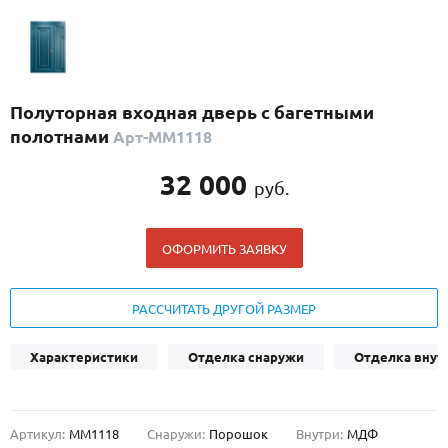
С реечным дизайном
(29)
ПО НАЗНАЧЕНИЮ
ПО ОСОБЕННОСТЯМ
Полуторная входная дверь с багетными
ПО КОНСТРУКЦИИ
полотнами
Арт-ММ1118
32 000
руб.
Популярные двери
Двери со скидкой
ОФОРМИТЬ ЗАЯВКУ
ДВЕРИ С ТЕРМОРАЗРЫВОМ
РАССЧИТАТЬ ДРУГОЙ РАЗМЕР
ГАЛЕРЕЯ
Характеристики
Отделка снаружи
Отделка внут
ОПЛАТА
ДОСТАВКА
Артикул:
ММ1118
Снаружи:
Порошок
Внутри:
МДФ
УСТАНОВКА