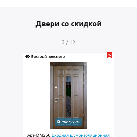
Двери со скидкой
4
/
12
Быстрый просмотр
Быс
Увеличить
онная
Арт-ММ237
Входная дверь с порошковым
Арт