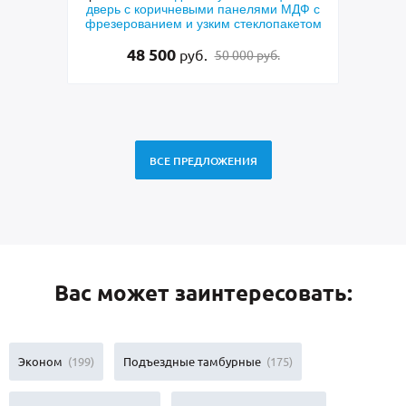
МДФ с
окрашиванием коричневого цвета и МДФ
техн
кетом
с овальным зеркалом
скобо
27 500
руб.
28 500 руб.
ВСЕ ПРЕДЛОЖЕНИЯ
Вас может заинтересовать:
Эконом
(199)
Подъездные тамбурные
(175)