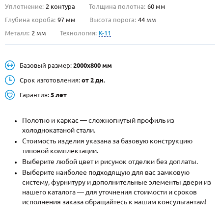
Уплотнение:
2 контура
Толщина полотна:
60 мм
О НАС
Глубина короба:
97 мм
Высота порога:
44 мм
Металл:
2 мм
Технология:
K-11
КОНТАКТЫ
Базовый размер:
2000х800 мм
Металлические двери от производителя с доставкой и установкой в
Москве и МО
Срок изготовления:
от 2 дн.
Гарантия:
5 лет
НАЙТИ:
ПН-СБ - с 9:00 до 21:00, ВС - до 19:00
Полотно и каркас — сложногнутый профиль из
+7 (495) 411-44-41
холоднокатаной стали.
Стоимость изделия указана за базовую конструкцию
INFO@META-M.RU
типовой комплектации.
Выберите любой цвет и рисунок отделки без доплаты.
ЗАПРОСИТЬ РАСЧЕТ
Выберите наиболее подходящую для вас замковую
систему, фурнитуру и дополнительные элементы двери из
нашего каталога — для уточнения стоимости и сроков
Каталог
Распродажа
Как купить
исполнения заказа обращайтесь к нашим консультантам!
Записаться на замер