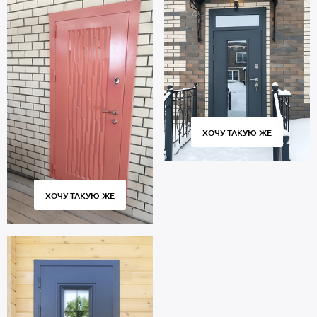
ХОЧУ ТАКУЮ ЖЕ
ХОЧУ ТАКУЮ ЖЕ