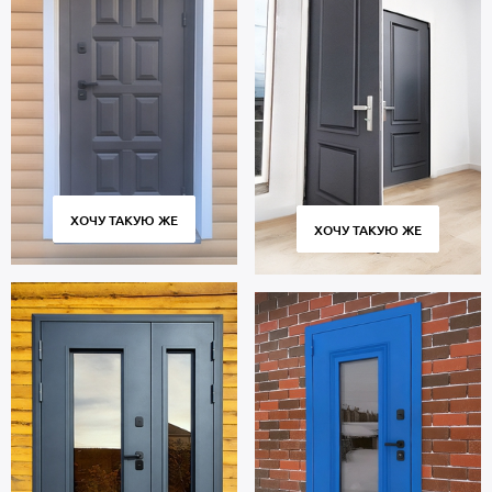
ХОЧУ ТАКУЮ ЖЕ
ХОЧУ ТАКУЮ ЖЕ