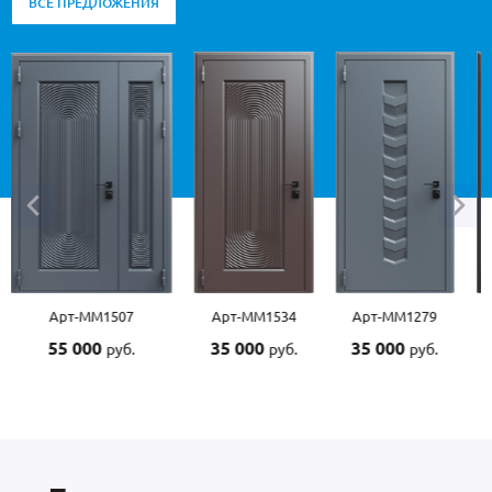
ВСЕ ПРЕДЛОЖЕНИЯ
Арт-ММ1534
Арт-ММ1279
Арт-ММ1570
Арт-
35 000
35 000
45 000
45 0
руб.
руб.
руб.