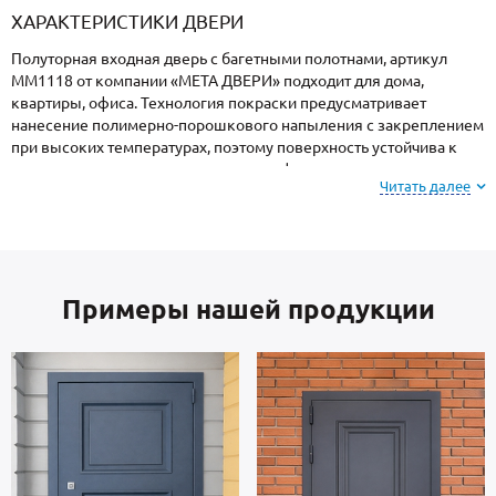
ХАРАКТЕРИСТИКИ ДВЕРИ
Полуторная входная дверь с багетными полотнами, артикул
ММ1118 от компании «МЕТА ДВЕРИ» подходит для дома,
квартиры, офиса. Технология покраски предусматривает
нанесение полимерно-порошкового напыления с закреплением
при высоких температурах, поэтому поверхность устойчива к
механическим повреждениям, атмосферным явлениям и
Читать далее
морозам.
Внимание: при заказе, вы можете
выбрать цвет и
фактуру
порошкового покрытия из вариантов,
Примеры нашей продукции
представленных на сайте или из образцов у
замерщика.
Каркас коробки и полотно — сталь российского производства,
толщиной 2 мм. Отделка внутри: МДФ. Взломостойкие замки
входят в комплект.
В полости створки имеется утепление отсутствует. Уплотнение: 2