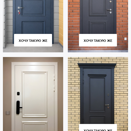
контура для дополнительной защиты от шума.
Полуторная дверь с багетными полотнами рассчитана на
длительную эксплуатацию и сохраняет работоспособность в
течение 10 тысяч циклов открытия и закрытия створки.
Современное оборудование, постоянный контроль качества на
всех этапах производства обеспечивают плотное прилегание
створки к коробке без скрипов и деформаций.
ХОЧУ ТАКУЮ ЖЕ
ХОЧУ ТАКУЮ ЖЕ
Цена указана за стандартный размер 2000х800 мм. Гарантия 5
лет.
Позвоните в отдел продаж или оставьте заявку на сайте, чтобы
купить дверь под ваш размер. Бесплатный вызов замерщика.
Изготовление от 2 дн. Аккуратная доставка по Москве и МО,
профессиональный монтаж.
ХОЧУ ТАКУЮ ЖЕ