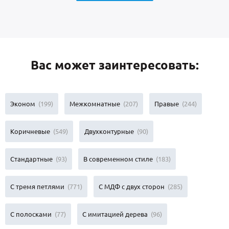
Вас может заинтересовать:
Эконом
(199)
Межкомнатные
(207)
Правые
(244)
Коричневые
(549)
Двухконтурные
(90)
Стандартные
(93)
В современном стиле
(183)
С тремя петлями
(771)
С МДФ с двух сторон
(285)
С полосками
(77)
С имитацией дерева
(96)