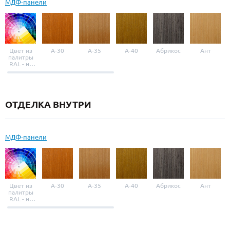
МДФ-панели
Цвет из
A-30
A-35
A-40
Абрикос
Ант
палитры
RAL - на
выбор
ОТДЕЛКА ВНУТРИ
МДФ-панели
Цвет из
A-30
A-35
A-40
Абрикос
Ант
палитры
RAL - на
выбор