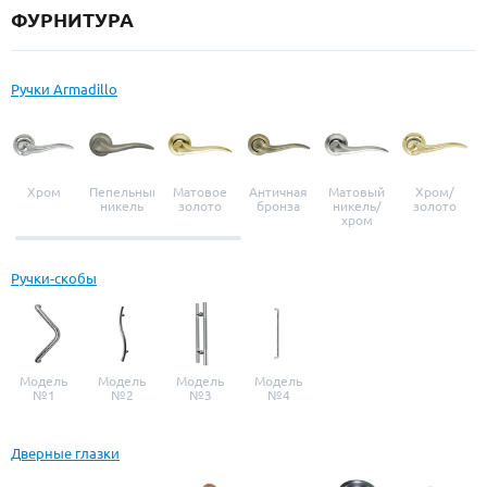
ФУРНИТУРА
Ручки Armadillo
Хром
Пепельный
Матовое
Античная
Матовый
Хром/
никель
золото
бронза
никель/
золото
хром
Ручки-скобы
Модель
Модель
Модель
Модель
№1
№2
№3
№4
Дверные глазки