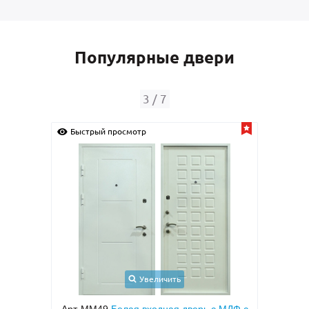
Популярные двери
4
/
7
Быстрый просмотр
Быс
Увеличить