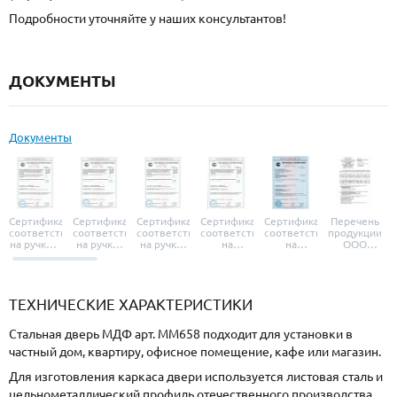
Подробности уточняйте у наших консультантов!
ДОКУМЕНТЫ
Документы
Сертификат
Сертификат
Сертификат
Сертификат
Сертификат
Перечень
соответствия
соответствия
соответствия
соответствия
соответствия
продукции
на ручки и
на ручки-
на ручки-
на
на
ООО
броненакладки
защелки
защелки
дверные
уплотнители
«УЗК», не
«Armadillo»
«Fuaro»
«Punto»
доводчики
«Schlegel
требующей
«Ajax»
Q-Lon»
сертификаци
ТЕХНИЧЕСКИЕ ХАРАКТЕРИСТИКИ
Стальная дверь МДФ арт. ММ658 подходит для установки в
частный дом, квартиру, офисное помещение, кафе или магазин.
Для изготовления каркаса двери используется листовая сталь и
цельнометаллический профиль отечественного производства,