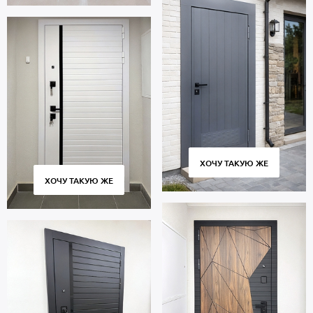
ХОЧУ ТАКУЮ ЖЕ
ХОЧУ ТАКУЮ ЖЕ