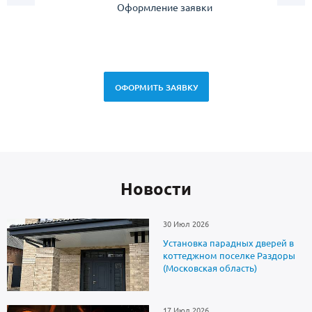
Оформление заявки
Зам
спец
ОФОРМИТЬ ЗАЯВКУ
Новоcти
30 Июл 2026
Установка парадных дверей в
коттеджном поселке Раздоры
(Московская область)
17 Июл 2026