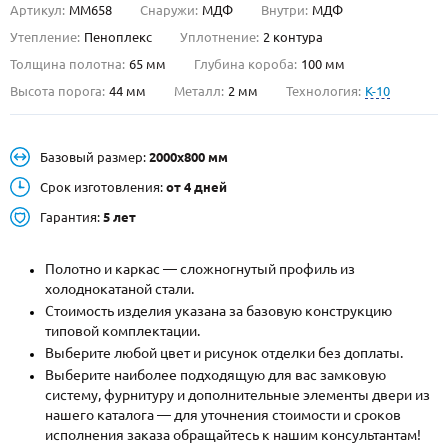
Артикул:
ММ658
Снаружи:
МДФ
Внутри:
МДФ
О НАС
Утепление:
Пеноплекс
Уплотнение:
2 контура
Толщина полотна:
65 мм
Глубина короба:
100 мм
КОНТАКТЫ
Высота порога:
44 мм
Металл:
2 мм
Технология:
K-10
Металлические двери от производителя с доставкой и установкой в
Базовый размер:
2000х800 мм
Москве и МО
Срок изготовления:
от 4 дней
НАЙТИ:
Гарантия:
5 лет
ПН-СБ - с 9:00 до 21:00, ВС - до 19:00
+7 (495) 411-44-41
Полотно и каркас — сложногнутый профиль из
холоднокатаной стали.
INFO@META-M.RU
Стоимость изделия указана за базовую конструкцию
типовой комплектации.
ЗАПРОСИТЬ РАСЧЕТ
Выберите любой цвет и рисунок отделки без доплаты.
Выберите наиболее подходящую для вас замковую
систему, фурнитуру и дополнительные элементы двери из
Каталог
Распродажа
Как купить
нашего каталога — для уточнения стоимости и сроков
исполнения заказа обращайтесь к нашим консультантам!
Записаться на замер