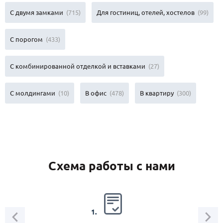
С двумя замками
(715)
Для гостиниц, отелей, хостелов
(99)
С порогом
(433)
С комбинированной отделкой и вставками
(27)
C молдингами
(10)
В офис
(478)
В квартиру
(300)
Схема работы с нами
2.
1.