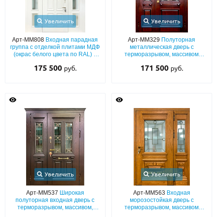
Увеличить
Увеличить
Арт-ММ808
Входная парадная
Арт-ММ329
Полуторная
группа с отделкой плитами МДФ
металлическая дверь с
(окрас белого цвета по RAL) с
терморазрывом, массивом
багетом, терморазрывом и
дуба, стеклом и ковкой
175 500
171 500
руб.
руб.
стёклами
Увеличить
Увеличить
Арт-ММ537
Широкая
Арт-ММ563
Входная
полуторная входная дверь с
морозостойкая дверь с
терморазрывом, массивом,
терморазрывом, массивом
карнизом, багетным раскладом,
дерева, боковой вставкой,