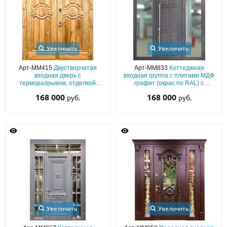
Увеличить
Увеличить
Арт-ММ415
Двустворчатая
Арт-ММ833
Коттеджная
входная дверь с
входная группа с плитами МДФ
терморазрывом, отделкой
графит (окрас по RAL) с
массивом дерева и багетным
терморазрывом,
168 000
168 000
руб.
руб.
раскладом
стеклопакетами и длинной
ручкой-рейлингом
Увеличить
Увеличить