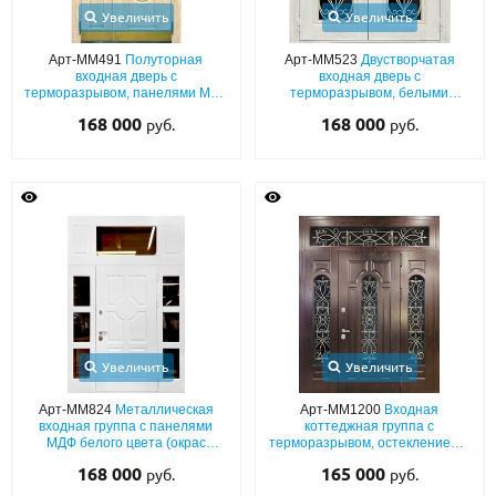
Увеличить
Увеличить
Арт-ММ491
Полуторная
Арт-ММ523
Двустворчатая
входная дверь с
входная дверь с
терморазрывом, панелями MDF
терморазрывом, белыми
шпон с фрамугой, отбойниками,
плитами МДФ с коваными
168 000
168 000
руб.
руб.
стеклом и ковкой
решетками, большими стеклами
и карнизом
Увеличить
Увеличить
Арт-ММ824
Металлическая
Арт-ММ1200
Входная
входная группа с панелями
коттеджная группа с
МДФ белого цвета (окрас
терморазрывом, остеклением и
эмалью по RAL) с
решетками (отделка МДФ шпон)
168 000
165 000
руб.
руб.
терморазрывом и остеклением