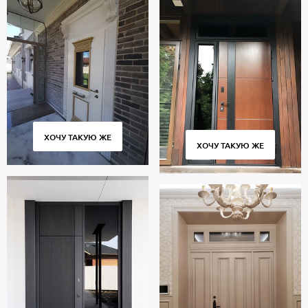
ХОЧУ ТАКУЮ ЖЕ
ХОЧУ ТАКУЮ ЖЕ