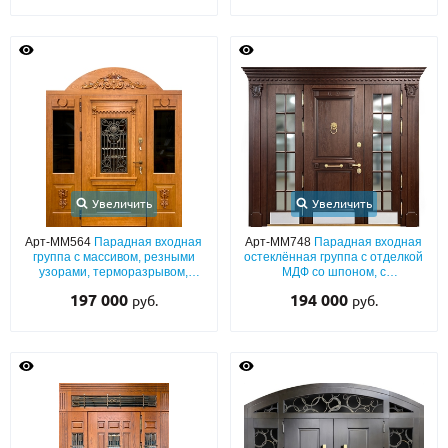
Увеличить
Увеличить
Арт-ММ564
Парадная входная
Арт-ММ748
Парадная входная
группа с массивом, резными
остеклённая группа с отделкой
узорами, терморазрывом,
МДФ со шпоном, с
решеткой и стеклами
терморазрывом, кнокером и
197 000
194 000
руб.
руб.
отбойниками и капителями