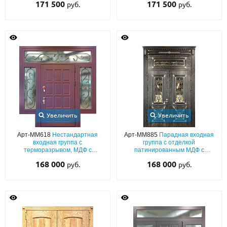
171 500
171 500
руб.
руб.
остеклением и решетками
ковкой и остеклением
Увеличить
Увеличить
Арт-ММ618
Нестандартная
Арт-ММ885
Парадная входная
входная группа с
группа с отделкой
терморазрывом, МДФ с
патинированным МДФ с
фрезерованием,
терморазрывом, ковкой,
168 000
168 000
руб.
руб.
стеклопакетами и ковкой
стеклами, капителями и
фрамугой