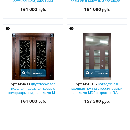
остеклением, коваными
резьбой и багетным раскладом,
решетками и декором «львиная
стеклопакетами и ковкой
161 000
161 000
руб.
руб.
голова»
Увеличить
Увеличить
Арт-ММ493
Двустворчатая
Арт-ММ1015
Коттеджная
входная парадная дверь с
входная группа с коричневыми
терморазрывом, панелями МДФ
панелями MDF (окрас по RAL) с
со шпоном, с широкими
терморазрывом,
161 000
157 500
руб.
руб.
наличниками, с большим
нержавеющими отбойниками и
остеклением и ковкой
стеклопакетами с импостами