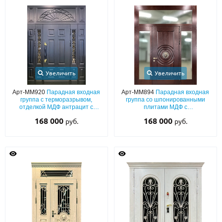
Увеличить
Увеличить
Арт-ММ920
Парадная входная
Арт-ММ894
Парадная входная
группа с терморазрывом,
группа со шпонированными
отделкой МДФ антрацит с
плитами МДФ с
багетной раскладкой, ручкой-
терморазрывом, остеклением и
168 000
168 000
руб.
руб.
скобой, узкими стеклами и
декором «голова льва»
ковкой