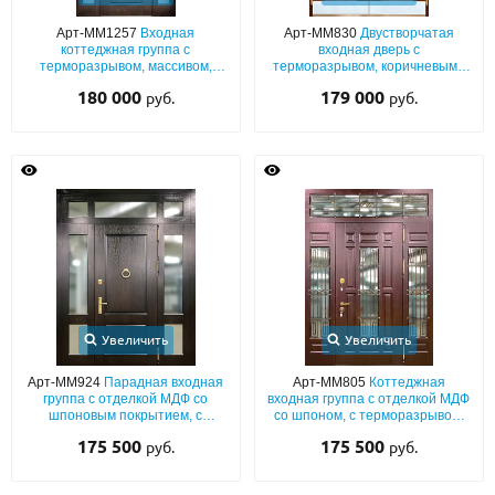
Арт-ММ1257
Входная
Арт-ММ830
Двустворчатая
коттеджная группа с
входная дверь с
терморазрывом, массивом,
терморазрывом, коричневыми
ручкой-скобой и остеклением
панелями МДФ с ковкой,
180 000
179 000
руб.
руб.
стеклопакетами, парадными
ручками-скобами и отбойниками
Увеличить
Увеличить
Арт-ММ924
Парадная входная
Арт-ММ805
Коттеджная
группа с отделкой МДФ со
входная группа с отделкой МДФ
шпоновым покрытием, с
со шпоном, с терморазрывом,
терморазрывом, остеклением и
коваными решётками и
175 500
175 500
руб.
руб.
кнокером
стеклопакетами