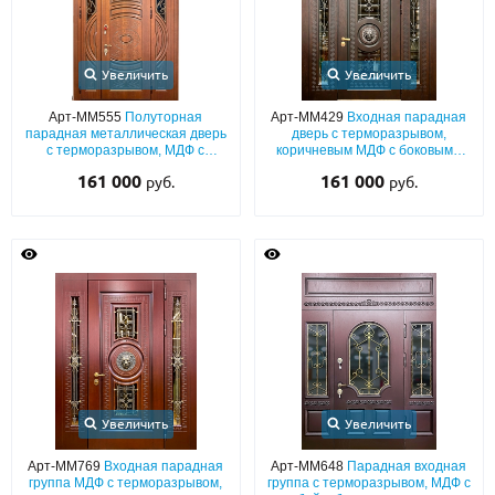
Увеличить
Увеличить
Арт-ММ555
Полуторная
Арт-ММ429
Входная парадная
парадная металлическая дверь
дверь с терморазрывом,
с терморазрывом, МДФ с
коричневым МДФ с боковыми
фигурной фрамугой,
вставками, декором «лев»,
161 000
161 000
руб.
руб.
капителями, ковкой и
стеклопакетами и ковкой
остеклением
Увеличить
Увеличить
Арт-ММ769
Входная парадная
Арт-ММ648
Парадная входная
группа МДФ с терморазрывом,
группа с терморазрывом, МДФ с