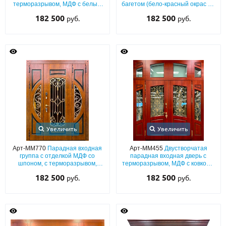
терморазрывом, МДФ с белым
багетом (бело-красный окрас по
шпоном, с капителями, резьбой,
RAL), терморазрывом, стеклом,
182 500
182 500
руб.
руб.
боковыми остекленными
кнокером и отбойником
вставками и ковкой
Увеличить
Увеличить
Арт-ММ770
Парадная входная
Арт-ММ455
Двустворчатая
группа с отделкой МДФ со
парадная входная дверь с
шпоном, с терморазрывом,
терморазрывом, МДФ с ковкой и
стеклами и ковкой
остеклением
182 500
182 500
руб.
руб.