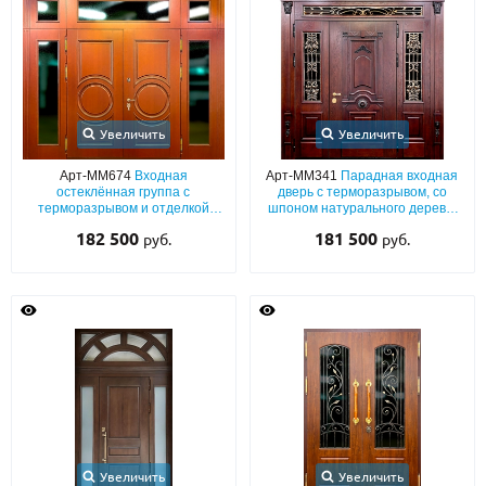
Увеличить
Увеличить
Арт-ММ674
Входная
Арт-ММ341
Парадная входная
остеклённая группа с
дверь с терморазрывом, со
терморазрывом и отделкой
шпоном натурального дерева,
панелями МДФ со
стеклом и ковкой, резьбой,
182 500
181 500
руб.
руб.
шпонированием
капителями
Увеличить
Увеличить