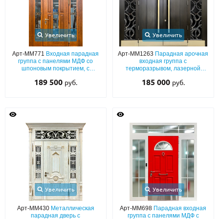
Увеличить
Увеличить
Арт-ММ771
Входная парадная
Арт-ММ1263
Парадная арочная
группа с панелями МДФ со
входная группа с
шпоновым покрытием, с
терморазрывом, лазерной
терморазрывом, ковкой и
резкой, стеклом, отбойниками и
189 500
185 000
руб.
руб.
остеклением
бугельными ручками (отделка –
МДФ шпон)
Увеличить
Увеличить
Арт-ММ430
Металлическая
Арт-ММ698
Парадная входная
парадная дверь с
группа с панелями МДФ с