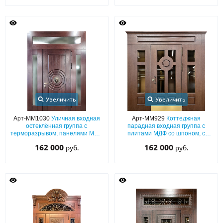
Увеличить
Увеличить
Арт-ММ1030
Уличная входная
Арт-ММ929
Коттеджная
остеклённая группа с
парадная входная группа с
терморазрывом, панелями МДФ
плитами МДФ со шпоном, с
со шпонированием и с декором
терморазрывом, стеклами,
162 000
162 000
руб.
руб.
«лев»
отбойником и карнизом