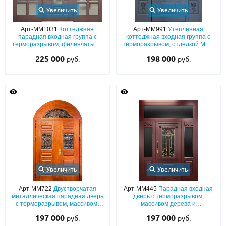
Увеличить
Увеличить
О НАС
Арт-ММ1031
Коттеджная
Арт-ММ991
Утепленная
парадная входная группа с
коттеджная входная группа с
КОНТАКТЫ
терморазрывом, филенчатыми
терморазрывом, отделкой МДФ
панелями МДФ со шпоном и
со шпоном (окрас по RAL) с
225 000
198 000
руб.
руб.
остеклением с импостами
резьбой, стеклами и ковкой
Металлические двери от производителя с доставкой и установкой в
Москве и МО
НАЙТИ:
ПН-СБ - с 9:00 до 21:00, ВС - до 19:00
+7 (495) 411-44-41
INFO@META-M.RU
Увеличить
Увеличить
ЗАПРОСИТЬ РАСЧЕТ
Арт-ММ722
Двустворчатая
Арт-ММ445
Парадная входная
металлическая парадная дверь
дверь с терморазрывом,
Каталог
Распродажа
Как купить
с терморазрывом, массивом,
массивом дерева и
арочной фрамугой и ковкой с
остекленными вставками и
197 000
197 000
руб.
руб.
витражным стеклом
ковкой
Записаться на замер