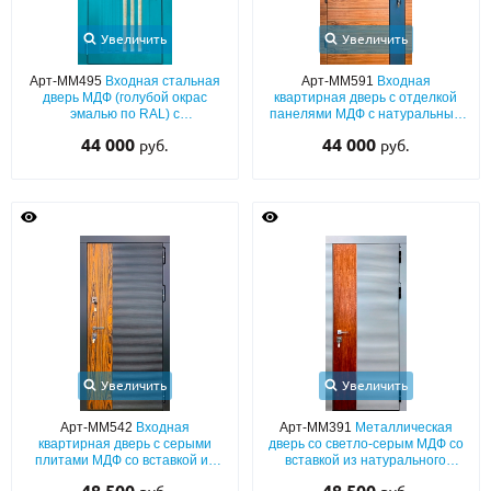
Увеличить
Увеличить
Арт-ММ495
Входная стальная
Арт-ММ591
Входная
дверь МДФ (голубой окрас
квартирная дверь с отделкой
эмалью по RAL) с
панелями МДФ с натуральным
декоративными узкими
шпоном и вертикальной
44 000
44 000
руб.
руб.
вставками из стекла
окрашенной вставкой
Увеличить
Увеличить
Арт-ММ542
Входная
Арт-ММ391
Металлическая
квартирная дверь с серыми
дверь со светло-серым МДФ со
плитами МДФ со вставкой из
вставкой из натурального
натурального шпона
шпона