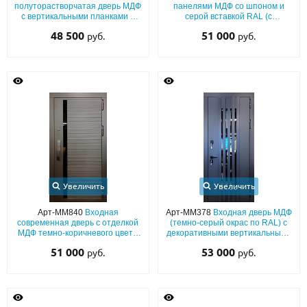
полуторастворчатая дверь МДФ
панелями МДФ со шпоном и
с вертикальными планками и
серой вставкой RAL (с
бугельной черной ручкой
шумоизоляцией и утеплением)
48 500
51 000
руб.
руб.
Увеличить
Увеличить
Арт-ММ840
Входная
Арт-ММ378
Входная дверь МДФ
современная дверь с отделкой
(темно-серый окрас по RAL) с
МДФ темно-коричневого цвета
декоративными вертикальными
(окрас по RAL) с узкой
планками и стеклом
51 000
53 000
руб.
руб.
тонированной вставкой и
электронным замком