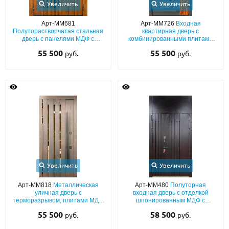
Увеличить
Увеличить
Арт-ММ681
Арт-ММ726
Входная
Полуторастворчатая стальная
квартирная дверь с
дверь с панелями МДФ с
комбинированными плитами
вертикальными планками и
МДФ (серый окрас по RAL +
55 500
55 500
руб.
руб.
бугельной ручкой-скобой
вставка шпон) с
черного цвета
биометрическим замком
Увеличить
Увеличить
Арт-ММ818
Металлическая
Арт-ММ480
Полуторная
уличная дверь с
входная дверь с отделкой
терморазрывом, плитами МДФ
шпонированным МДФ с
шпон с вертикальными
вертикальными планками и
55 500
58 500
руб.
руб.
планками, стеклом и бугельной
глухой фрамугой
ручкой