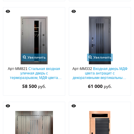
Увеличить
Увеличить
Арт-ММ821
Стальная входная
Арт-ММ332
Входная дверь МДФ
уличная дверь с
цвета антрацит с
терморазрывом, МДФ цвета
декоративными вертикальными
графит (окрас по RAL) с
планками
58 500
61 000
руб.
руб.
удлиненным стеклом и
вертикальной бугельной ручкой