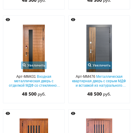
48 500
48 500
руб.
руб.
Увеличить
Увеличить
Арт-ММ431
Входная
Арт-ММ476
Металлическая
металлическая дверь с
квартирная дверь с серым МДФ
отделкой МДФ со стеклянной
и вставкой из натурального
удлиненной вставкой и
шпона
48 500
48 500
руб.
руб.
шумоизоляцией