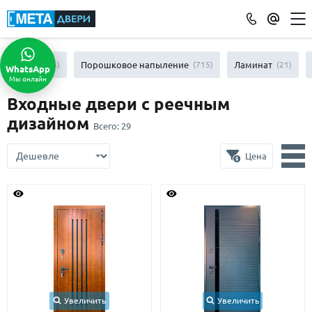
КАТАЛОГ ДВЕРЕЙ
МДФ
(865)
Порошковое напыление
(715)
Ламинат
(21)
WhatsApp
Мы онлайн
ПО ОТДЕЛКЕ
Входные двери с реечным
МДФ
(865)
дизайном
Всего:
29
Порошковое напыление
(715)
Ламинат
(21)
Цена
Массив
(52)
МДФ наборный
(58)
МДФ шпон
(119)
С зеркалом
(13)
С выдавленным рисунком
(35)
С металлобагетом
(571)
Белые
(108)
С геометрическим рисунком
(46)
Увеличить
Увеличить