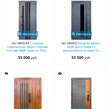
Увеличить
Увеличить
Арт-ММ1149
Стальная
Арт-ММ403
Входная дверь с
современная дверь с серыми
МДФ цвета графит с
плитами МДФ (окрас по RAL) с
декоративной вставкой из
узкими стеклянными полосами
стекла и длинной бугельной
55 000
55 500
руб.
руб.
и длинной бугельной ручкой
ручкой