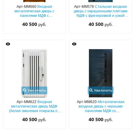
С реечным дизайном
(29)
Арт-ММ660
Входная
Арт-ММ576
Стальная входная
металлическая дверь с
дверь с окрашенными плитами
ПО НАЗНАЧЕНИЮ
панелями МДФ с
МДФ с фрезеровкой и узкой
вертикальными планками
тонированной стеклянной
40 500
40 500
руб.
руб.
вставкой
ПО ОСОБЕННОСТЯМ
ПО КОНСТРУКЦИИ
Популярные двери
Двери со скидкой
ДВЕРИ С ТЕРМОРАЗРЫВОМ
Увеличить
Увеличить
ГАЛЕРЕЯ
Арт-ММ622
Входная
Арт-ММ620
Металлическая
металлическая дверь МДФ
входная дверь с черными
ОПЛАТА
(белая эмалевая покраска по
панелями МДФ со
RAL) с вертикальными
тонированной вертикальной
40 500
40 500
руб.
руб.
планками и бугельной ручкой
стеклянной вставкой
ДОСТАВКА
УСТАНОВКА