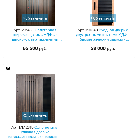
Увеличить
Увеличить
Арт-ММ481
Полуторная
Арт-ММ343
Входная дверь с
широкая дверь с МДФ со
двухцветными плитами МДФ с
шпоном, с вертикальными
биометрическим замком и
планками и бугельной ручкой
остекленной верхней вставкой
65 500
68 000
руб.
руб.
Увеличить
Арт-ММ1199
Однопольная
уличная дверь с
терморазрывом, с остекленной