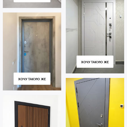
ХОЧУ ТАКУЮ ЖЕ
ХОЧУ ТАКУЮ ЖЕ