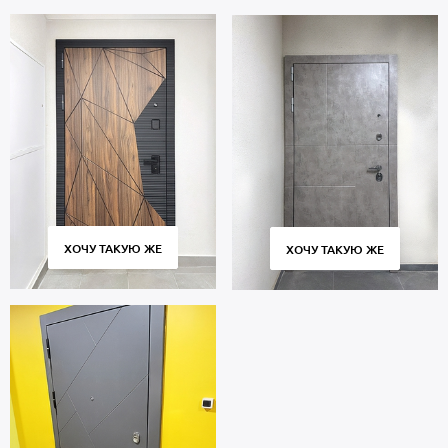
ХОЧУ ТАКУЮ ЖЕ
ХОЧУ ТАКУЮ ЖЕ