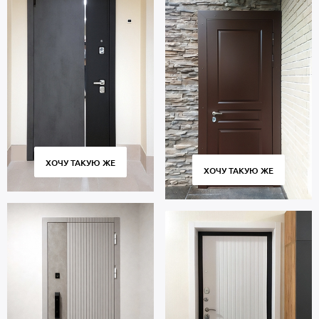
ХОЧУ ТАКУЮ ЖЕ
ХОЧУ ТАКУЮ ЖЕ