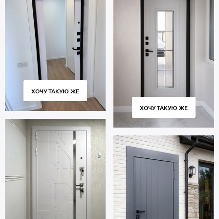
ХОЧУ ТАКУЮ ЖЕ
ХОЧУ ТАКУЮ ЖЕ