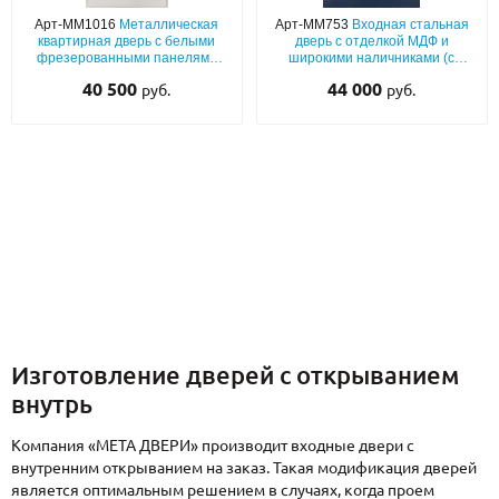
С реечным дизайном
(29)
Арт-ММ1016
Металлическая
Арт-ММ753
Входная стальная
квартирная дверь с белыми
дверь с отделкой МДФ и
ПО НАЗНАЧЕНИЮ
фрезерованными панелями
широкими наличниками (с
МДФ (покраска по RAL) с
внутренним открыванием)
40 500
44 000
руб.
руб.
открыванием внутрь
ПО ОСОБЕННОСТЯМ
ПО КОНСТРУКЦИИ
Популярные двери
Двери со скидкой
ДВЕРИ С ТЕРМОРАЗРЫВОМ
ГАЛЕРЕЯ
Изготовление дверей с открыванием
внутрь
ОПЛАТА
Компания «МЕТА ДВЕРИ» производит входные двери с
ДОСТАВКА
внутренним открыванием на заказ. Такая модификация дверей
является оптимальным решением в случаях, когда проем
УСТАНОВКА