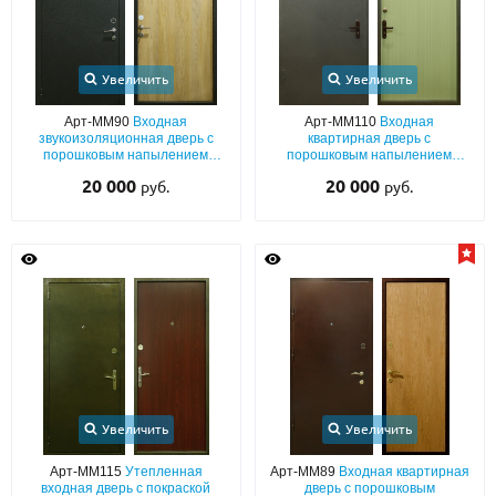
Увеличить
Увеличить
Арт-ММ90
Входная
Арт-ММ110
Входная
звукоизоляционная дверь с
квартирная дверь с
порошковым напылением
порошковым напылением
«шелк» и ламинатом для
серого цвета и ламинатом, с
20 000
20 000
руб.
руб.
квартиры
теплоизоляцией
Увеличить
Увеличить
Арт-ММ115
Утепленная
Арт-ММ89
Входная квартирная
входная дверь с покраской
дверь с порошковым