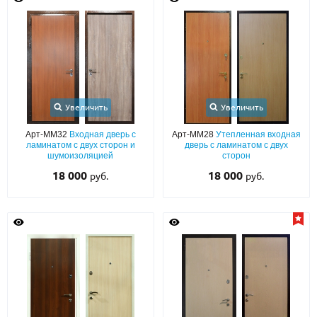
С реечным дизайном
(29)
ПО НАЗНАЧЕНИЮ
ПО ОСОБЕННОСТЯМ
ПО КОНСТРУКЦИИ
Увеличить
Увеличить
Популярные двери
Арт-ММ32
Входная дверь с
Арт-ММ28
Утепленная входная
ламинатом с двух сторон и
дверь с ламинатом с двух
шумоизоляцией
сторон
Двери со скидкой
18 000
18 000
руб.
руб.
ДВЕРИ С ТЕРМОРАЗРЫВОМ
ГАЛЕРЕЯ
ОПЛАТА
ДОСТАВКА
УСТАНОВКА