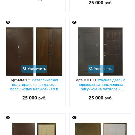
25 000
руб.
ПВХ с фрезеровкой
Увеличить
Увеличить
Арт-ММ205
Металлическая
Арт-ММ100
Входная дверь с
полуторапольная дверь с
порошковым напылением,
порошковым напылением и
рисунком на металле и
ламинатом темно-коричневого
коричневой плитой МДФ
25 000
25 000
руб.
руб.
цвета