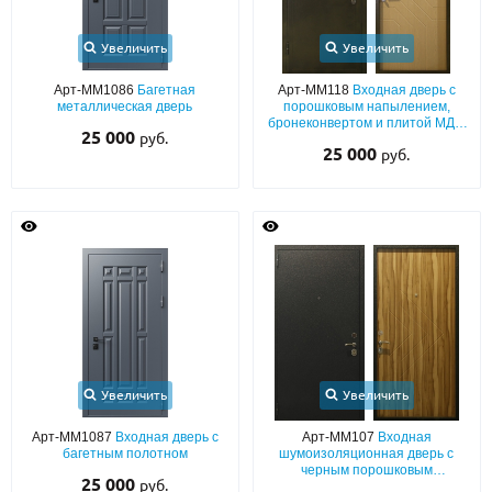
Увеличить
Увеличить
Арт-ММ1086
Багетная
Арт-ММ118
Входная дверь с
металлическая дверь
порошковым напылением,
бронеконвертом и плитой МДФ
25 000
руб.
ПВХ, с теплоизоляцией
25 000
руб.
Увеличить
Увеличить
Арт-ММ1087
Входная дверь с
Арт-ММ107
Входная
багетным полотном
шумоизоляционная дверь с
черным порошковым
25 000
руб.
напылением «шелк» и МДФ