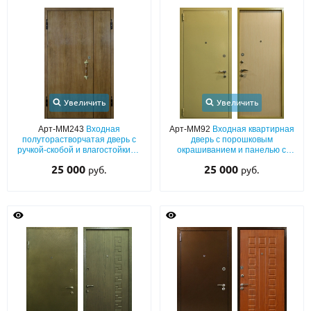
Увеличить
Увеличить
Арт-ММ243
Входная
Арт-ММ92
Входная квартирная
полуторастворчатая дверь с
дверь с порошковым
ручкой-скобой и влагостойкими
окрашиванием и панелью с
панелями с ламинатом с двух
отделкой ламинатом
25 000
25 000
руб.
руб.
сторон