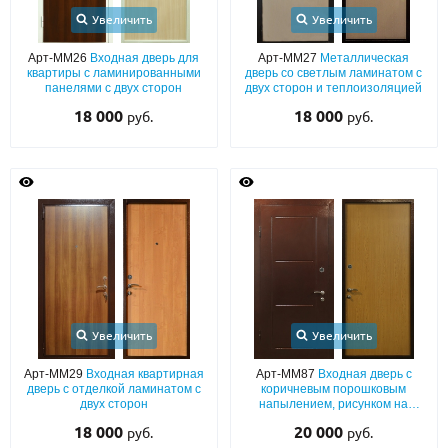
Увеличить
Увеличить
О НАС
Арт-ММ26
Входная дверь для
Арт-ММ27
Металлическая
квартиры с ламинированными
дверь со светлым ламинатом с
КОНТАКТЫ
панелями с двух сторон
двух сторон и теплоизоляцией
18 000
18 000
руб.
руб.
Металлические двери от производителя с доставкой и установкой в
Москве и МО
НАЙТИ:
ПН-СБ - с 9:00 до 21:00, ВС - до 19:00
+7 (495) 411-44-41
INFO@META-M.RU
Увеличить
Увеличить
ЗАПРОСИТЬ РАСЧЕТ
Арт-ММ29
Входная квартирная
Арт-ММ87
Входная дверь с
дверь с отделкой ламинатом с
коричневым порошковым
Каталог
Распродажа
Как купить
двух сторон
напылением, рисунком на
металле и ламинатом (со
18 000
20 000
руб.
руб.
звукоизоляцией)
Записаться на замер