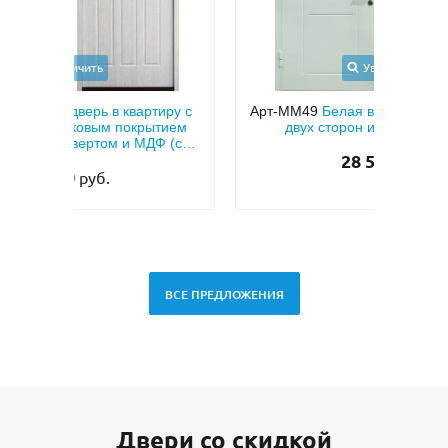
Увеличить
иру с
Арт-ММ49
Белая входная дверь с МДФ с
тием
двух сторон и шумоизоляцией
мета
 (с
тем
28 500
руб.
ВСЕ ПРЕДЛОЖЕНИЯ
Двери со скидкой