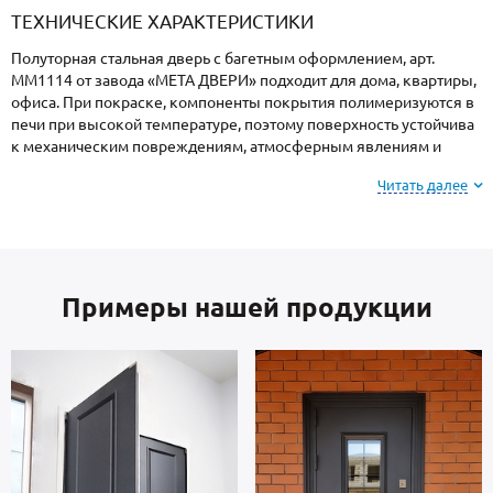
ТЕХНИЧЕСКИЕ ХАРАКТЕРИСТИКИ
Полуторная стальная дверь с багетным оформлением, арт.
ММ1114 от завода «МЕТА ДВЕРИ» подходит для дома, квартиры,
офиса. При покраске, компоненты покрытия полимеризуются в
печи при высокой температуре, поэтому поверхность устойчива
к механическим повреждениям, атмосферным явлениям и
морозам.
Читать далее
Обратите внимание: при заказе, вы можете
выбрать цвет и фактуру
порошкового напыления из
вариантов, представленных на сайте или из
Примеры нашей продукции
образцов у мастера по замерам.
Створка и короб — сталь российского производства, толщиной 2
мм. Отделка внутри: МДФ. В комплектацию двери входят замки
4-го класса взломостойкости.
В полости створки имеется утепление отсутствует. Уплотнение: 2
контура для дополнительной защиты от посторонних звуков с