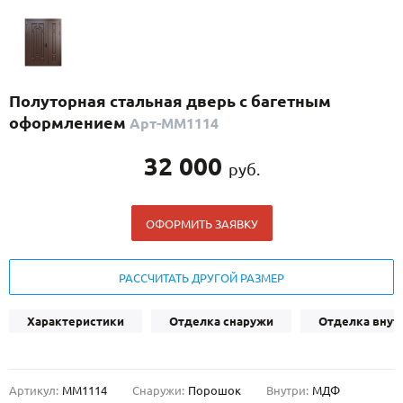
С реечным дизайном
(29)
ПО НАЗНАЧЕНИЮ
ПО ОСОБЕННОСТЯМ
Полуторная стальная дверь с багетным
ПО КОНСТРУКЦИИ
оформлением
Арт-ММ1114
32 000
руб.
Популярные двери
Двери со скидкой
ОФОРМИТЬ ЗАЯВКУ
ДВЕРИ С ТЕРМОРАЗРЫВОМ
РАССЧИТАТЬ ДРУГОЙ РАЗМЕР
ГАЛЕРЕЯ
Характеристики
Отделка снаружи
Отделка внут
ОПЛАТА
ДОСТАВКА
Артикул:
ММ1114
Снаружи:
Порошок
Внутри:
МДФ
УСТАНОВКА