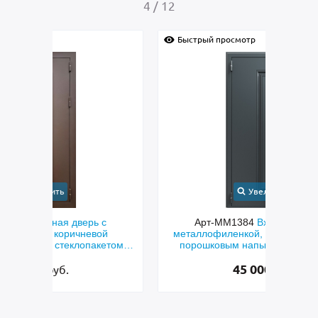
4
/
12
Быстрый просмотр
Быс
Увеличить
с
Арт-ММ1384
Входная дверь с
Арт-
й
металлофиленкой, бугельной ручкой и
м
етом и
порошковым напылением RAL 7021
45 000
руб.