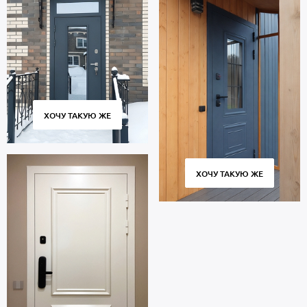
ХОЧУ ТАКУЮ ЖЕ
ХОЧУ ТАКУЮ ЖЕ