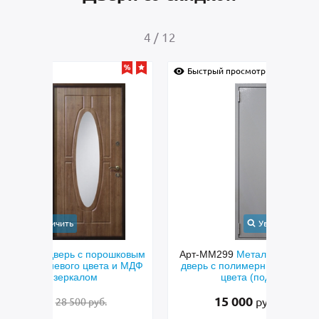
4
/
12
Быстрый просмотр
Быс
Увеличить
шковым
Арт-ММ299
Металлическая техническая
Арт-
 и МДФ
дверь с полимерным покрытием серого
с кор
цвета (подбор по RAL)
15 000
руб.
12 500 руб.