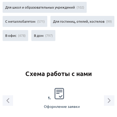
Для школ и образовательных учреждений
(102)
С металлобагетом
(571)
Для гостиниц, отелей, хостелов
(99)
В офис
(478)
В дом
(797)
Схема работы с нами
2.
1.
Оформление заявки
Зам
спец