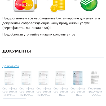
Предоставляем все необходимые бухгалтерские документы и
документы, сопровождающие нашу продукцию и услуги
(сертификаты, лицензии и т.п.)!
Подробности уточняйте у наших консультантов!
ДОКУМЕНТЫ
Документы
Сертификат
Сертификат
Сертификат
Сертификат
Сертификат
Перечень
соответствия
соответствия
соответствия
соответствия
соответствия
продукции
на ручки и
на ручки-
на ручки-
на
на
ООО
броненакладки
защелки
защелки
дверные
уплотнители
«УЗК», не
«Armadillo»
«Fuaro»
«Punto»
доводчики
«Schlegel
требующей
«Ajax»
Q-Lon»
сертификаци