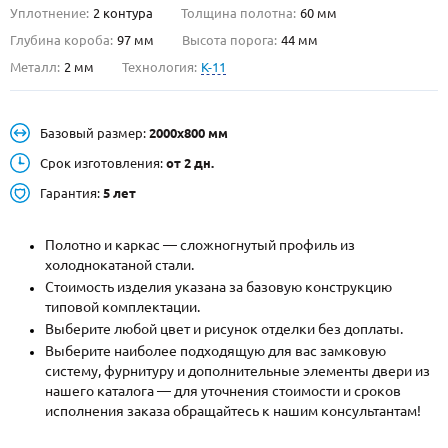
Уплотнение:
2 контура
Толщина полотна:
60 мм
О НАС
Глубина короба:
97 мм
Высота порога:
44 мм
Металл:
2 мм
Технология:
K-11
КОНТАКТЫ
Базовый размер:
2000х800 мм
Металлические двери от производителя с доставкой и установкой в
Москве и МО
Срок изготовления:
от 2 дн.
Гарантия:
5 лет
НАЙТИ:
ПН-СБ - с 9:00 до 21:00, ВС - до 19:00
Полотно и каркас — сложногнутый профиль из
+7 (495) 411-44-41
холоднокатаной стали.
Стоимость изделия указана за базовую конструкцию
INFO@META-M.RU
типовой комплектации.
Выберите любой цвет и рисунок отделки без доплаты.
ЗАПРОСИТЬ РАСЧЕТ
Выберите наиболее подходящую для вас замковую
систему, фурнитуру и дополнительные элементы двери из
нашего каталога — для уточнения стоимости и сроков
Каталог
Распродажа
Как купить
исполнения заказа обращайтесь к нашим консультантам!
Записаться на замер