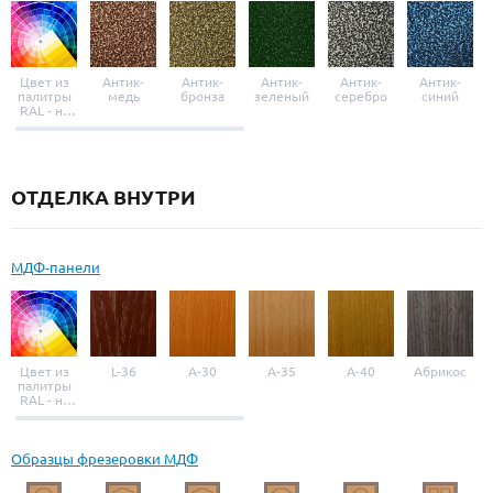
Цвет из
Антик-
Антик-
Антик-
Антик-
Антик-
палитры
медь
бронза
зеленый
серебро
синий
RAL - на
выбор
ОТДЕЛКА ВНУТРИ
МДФ-панели
Цвет из
L-36
A-30
A-35
A-40
Абрикос
палитры
RAL - на
выбор
Образцы фрезеровки МДФ