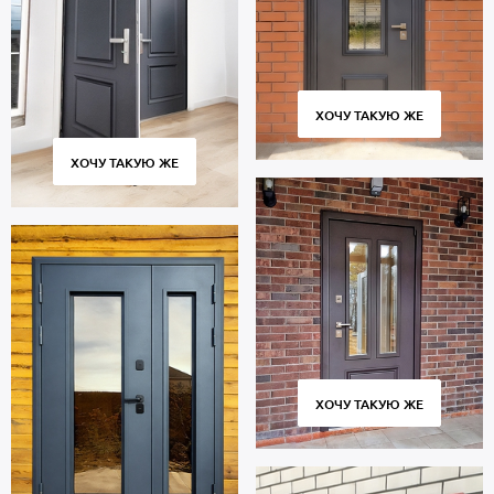
улицы или из подъезда.
Полуторная дверь с багетным оформлением предназначена для
многолетней эксплуатации и сохраняет работоспособность
множества циклов открывания и закрывания. Соблюдение
технологии изготовления, точное соответствие размеров и
ХОЧУ ТАКУЮ ЖЕ
качественные петли гарантируют плотное прилегание створки к
коробке без скрипов и деформаций.
ХОЧУ ТАКУЮ ЖЕ
Стоимость указана за базовый размер 2000х800 мм. Гарантия 5
лет.
Позвоните в отдел продаж или оставьте заявку на сайте, чтобы
купить дверь по габаритам вашего проема. Выезд специалиста
по замерам — бесплатно. Изготовление от 2 дн. Доставка по
Москве и Московской области, установка «под ключ».
ХОЧУ ТАКУЮ ЖЕ