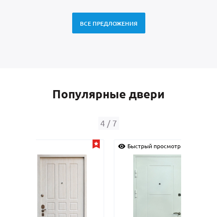
ВСЕ ПРЕДЛОЖЕНИЯ
Популярные двери
4
/
7
Быстрый просмотр
Быс