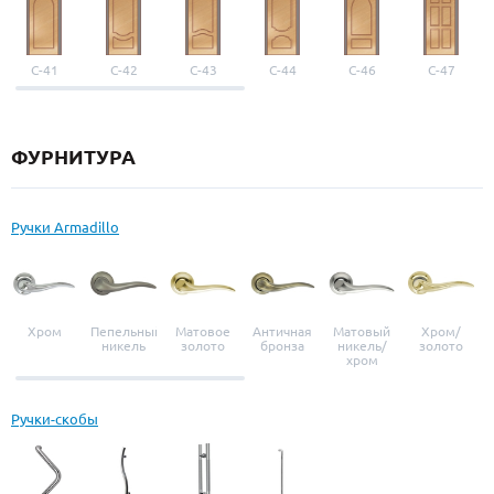
С-41
С-42
С-43
С-44
С-46
С-47
ФУРНИТУРА
Ручки Armadillo
Хром
Пепельный
Матовое
Античная
Матовый
Хром/
никель
золото
бронза
никель/
золото
хром
Ручки-скобы