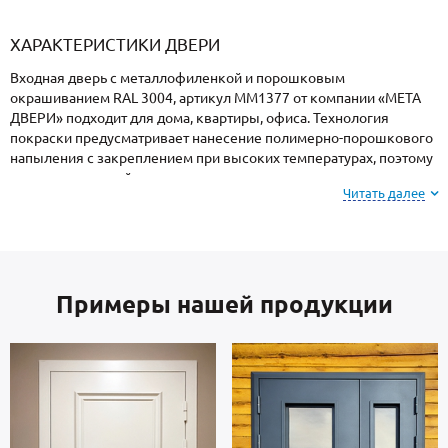
«Armadillo»
«Fuaro»
«Punto»
доводчики
«Schlegel
требующей
«Ajax»
Q-Lon»
сертификаци
ХАРАКТЕРИСТИКИ ДВЕРИ
Входная дверь с металлофиленкой и порошковым
окрашиванием RAL 3004, артикул ММ1377 от компании «МЕТА
ДВЕРИ» подходит для дома, квартиры, офиса. Технология
покраски предусматривает нанесение полимерно-порошкового
напыления с закреплением при высоких температурах, поэтому
поверхность устойчива к механическим повреждениям,
Читать далее
атмосферным явлениям и морозам.
На заметку: при заказе, вы можете
выбрать цвет и
фактуру
порошкового напыления из вариантов,
Примеры нашей продукции
представленных на сайте или из образцов у
мастера по замерам.
В основе двери — стальные листы и многоконтурный профиль
металлопрокат производства Россия, толщиной 2 мм. Отделка
внутри: МДФ. Взломостойкие замки входят в комплект.