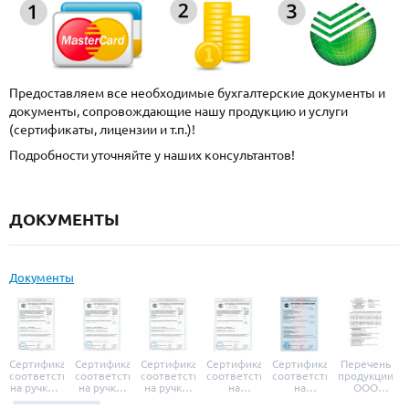
Предоставляем все необходимые бухгалтерские документы и
документы, сопровождающие нашу продукцию и услуги
(сертификаты, лицензии и т.п.)!
Подробности уточняйте у наших консультантов!
ДОКУМЕНТЫ
Документы
Сертификат
Сертификат
Сертификат
Сертификат
Сертификат
Перечень
соответствия
соответствия
соответствия
соответствия
соответствия
продукции
на ручки и
на ручки-
на ручки-
на
на
ООО
броненакладки
защелки
защелки
дверные
уплотнители
«УЗК», не