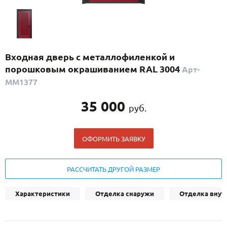
С реечным дизайном
(29)
ПО НАЗНАЧЕНИЮ
ПО ОСОБЕННОСТЯМ
Входная дверь с металлофиленкой и
ПО КОНСТРУКЦИИ
порошковым окрашиванием RAL 3004
Арт-
ММ1377
Популярные двери
35 000
руб.
Двери со скидкой
ОФОРМИТЬ ЗАЯВКУ
ДВЕРИ С ТЕРМОРАЗРЫВОМ
ГАЛЕРЕЯ
РАССЧИТАТЬ ДРУГОЙ РАЗМЕР
ОПЛАТА
Характеристики
Отделка снаружи
Отделка внут
ДОСТАВКА
УСТАНОВКА