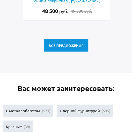
синим покрытием, ручкой-скобой,
фрез
стеклами и ковкой
48 500
руб.
49 500 руб.
ВСЕ ПРЕДЛОЖЕНИЯ
Вас может заинтересовать:
С металлобагетом
(571)
С черной фурнитурой
(595)
Красные
(38)