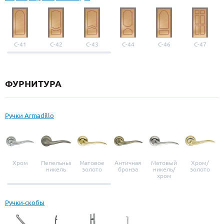
С-41
С-42
С-43
С-44
С-46
С-47
ФУРНИТУРА
Ручки Armadillo
Хром
Пепельный
Матовое
Античная
Матовый
Хром/
никель
золото
бронза
никель/
золото
хром
Ручки-скобы