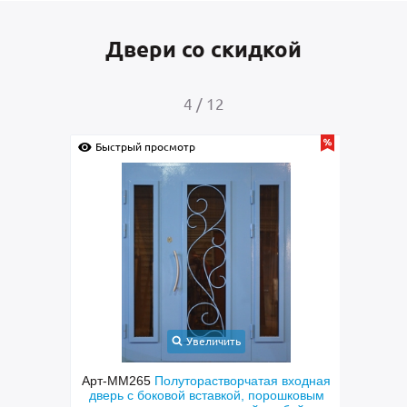
Двери со скидкой
4
/
12
Быстрый просмотр
Быс
Увеличить
шковым
Арт-ММ265
Полуторастворчатая входная
Арт-
 и МДФ
дверь с боковой вставкой, порошковым
двер