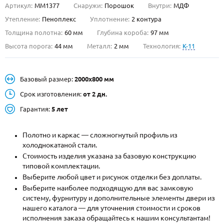
Артикул:
ММ1377
Снаружи:
Порошок
Внутри:
МДФ
О НАС
Утепление:
Пеноплекс
Уплотнение:
2 контура
Толщина полотна:
60 мм
Глубина короба:
97 мм
КОНТАКТЫ
Высота порога:
44 мм
Металл:
2 мм
Технология:
K-11
Металлические двери от производителя с доставкой и установкой в
Базовый размер:
2000х800 мм
Москве и МО
Срок изготовления:
от 2 дн.
НАЙТИ:
Гарантия:
5 лет
ПН-СБ - с 9:00 до 21:00, ВС - до 19:00
+7 (495) 411-44-41
Полотно и каркас — сложногнутый профиль из
холоднокатаной стали.
INFO@META-M.RU
Стоимость изделия указана за базовую конструкцию
типовой комплектации.
ЗАПРОСИТЬ РАСЧЕТ
Выберите любой цвет и рисунок отделки без доплаты.
Выберите наиболее подходящую для вас замковую
систему, фурнитуру и дополнительные элементы двери из
Каталог
Распродажа
Как купить
нашего каталога — для уточнения стоимости и сроков
исполнения заказа обращайтесь к нашим консультантам!
Записаться на замер