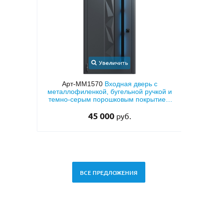
Увеличить
ионная
Арт-ММ1570
Входная дверь с
Арт
ДФ с
металлофиленкой, бугельной ручкой и
МД
овкой
темно-серым порошковым покрытием
RAL 7021
45 000
руб.
ВСЕ ПРЕДЛОЖЕНИЯ