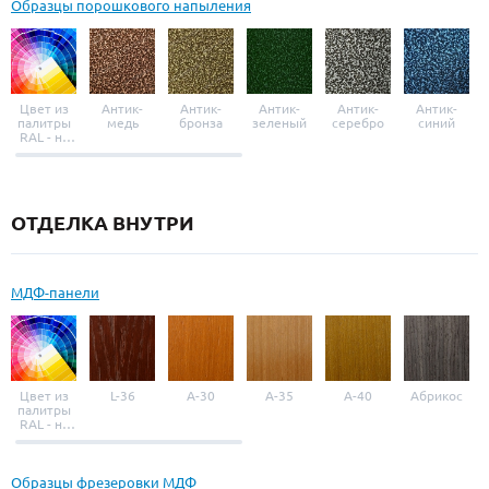
Образцы порошкового напыления
Цвет из
Антик-
Антик-
Антик-
Антик-
Антик-
палитры
медь
бронза
зеленый
серебро
синий
RAL - на
выбор
ОТДЕЛКА ВНУТРИ
МДФ-панели
Цвет из
L-36
A-30
A-35
A-40
Абрикос
палитры
RAL - на
выбор
Образцы фрезеровки МДФ