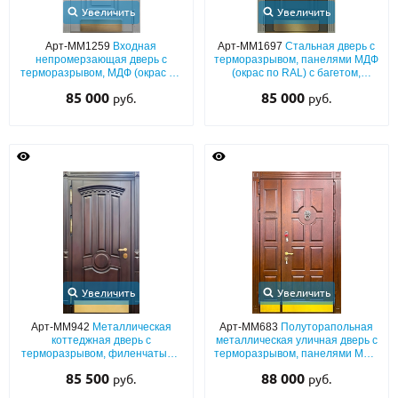
Увеличить
Увеличить
Арт-ММ1259
Входная
Арт-ММ1697
Стальная дверь с
непромерзающая дверь с
терморазрывом, панелями МДФ
терморазрывом, МДФ (окрас по
(окрас по RAL) с багетом,
RAL) с багетом, кнокером,
отбойником из латуни и
85 000
85 000
руб.
руб.
отбойником и карнизом
карнизом
Увеличить
Увеличить
Арт-ММ942
Металлическая
Арт-ММ683
Полуторапольная
коттеджная дверь с
металлическая уличная дверь с
терморазрывом, филенчатыми
терморазрывом, панелями МДФ
панелями МДФ со шпоном и
с натуральным шпоном, с
85 500
88 000
руб.
руб.
резьбой с отбойником
кнокером и отбойником