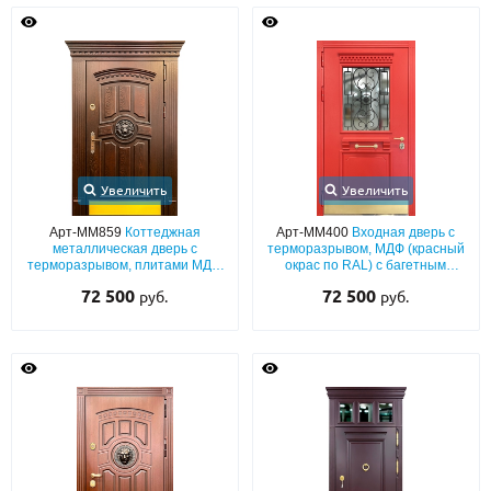
Увеличить
Увеличить
Арт-ММ859
Коттеджная
Арт-ММ400
Входная дверь с
металлическая дверь с
терморазрывом, МДФ (красный
терморазрывом, плитами МДФ
окрас по RAL) с багетным
со шпоном, широкими
раскладом, стеклом и ковкой,
72 500
72 500
руб.
руб.
наличниками, с отбойником,
отбойником
карнизом и резьбой «лев»