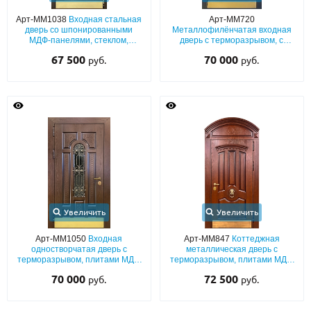
Арт-ММ1038
Входная стальная
Арт-ММ720
дверь со шпонированными
Металлофилёнчатая входная
МДФ-панелями, стеклом,
дверь с терморазрывом, с
кованой решеткой и
порошковым покрытием, ковкой,
67 500
70 000
руб.
руб.
отбойником из латуни для дома
стеклом и отбойником
Увеличить
Увеличить
Арт-ММ1050
Входная
Арт-ММ847
Коттеджная
одностворчатая дверь с
металлическая дверь с
терморазрывом, плитами МДФ
терморазрывом, плитами МДФ
со шпоном, с ковкой, стеклом и
со шпоновым покрытием, с
70 000
72 500
руб.
руб.
латунным отбойником
арочной фрамугой, кнокером и
отбойником