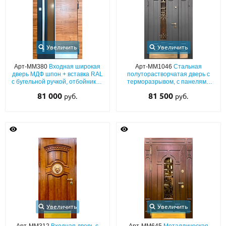
Увеличить
Увеличить
Арт-ММ380
Входная широкая
Арт-ММ1046
Стальная
дверь МДФ шпон + вставка RAL
полуторастворчатая дверь с
с бугельной ручкой, отбойником
терморазрывом, с панелями
(с шумоизоляцией)
MDF графит (окрас по RAL),
81 000
81 500
руб.
руб.
стеклопакетом, ковкой и
латунными отбойниками
Увеличить
Увеличить