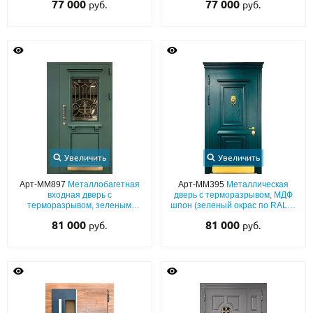
77 000
77 000
руб.
руб.
карнизом, ковкой, отбойником и
капителями и отбойником
декором «лев»
Увеличить
Увеличить
Арт-ММ897
Металлобагетная
Арт-ММ395
Металлическая
входная дверь с
дверь с терморазрывом, МДФ
терморазрывом, зеленым
шпон (зеленый окрас по RAL) с
порошковым напылением,
багетным раскладом, карнизом,
81 000
81 000
руб.
руб.
боковой вставкой, отбойником,
кнокером и отбойником из
стеклом и ковкой
латуни