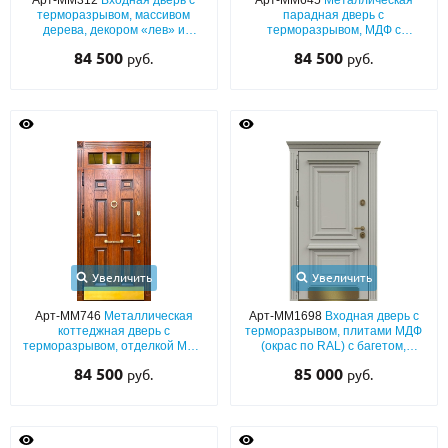
Арт-ММ312
Входная дверь с
Арт-ММ645
Металлическая
терморазрывом, массивом
парадная дверь с
дерева, декором «лев» и
терморазрывом, МДФ с
отбойником
авторской ковкой, стеклом,
84 500
84 500
руб.
руб.
отбойником и боковыми
вставками
Увеличить
Увеличить
Арт-ММ746
Металлическая
Арт-ММ1698
Входная дверь с
коттеджная дверь с
терморазрывом, плитами МДФ
терморазрывом, отделкой МДФ
(окрас по RAL) с багетом,
со шпоном, с остекленной
латунным отбойником и
84 500
85 000
руб.
руб.
фрамугой, кнокером и латунным
карнизом
отбойником