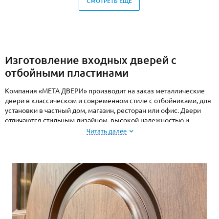
СМОТРЕТЬ ЕЩЕ
Изготовление входных дверей с
отбойными пластинами
Компания «МЕТА ДВЕРИ» производит на заказ металлические
двери в классическом и современном стиле с отбойниками, для
установки в частный дом, магазин, ресторан или офис. Двери
отличаются стильным дизайном, высокой надежностью и
рассчитаны на длительную эксплуатацию. На все двери,
Читать далее
изготовленные и установленные специалистами нашего завода,
предоставляется гарантия 5 лет.
Отбойник – это металлическая накладка, закрепленная на
полотне и предназначенная для защиты покрытия от ударов и
других механических повреждений. При производстве дверей
мы используем 3 популярных вида отбойников:
латунный;
нержавеющая сталь;