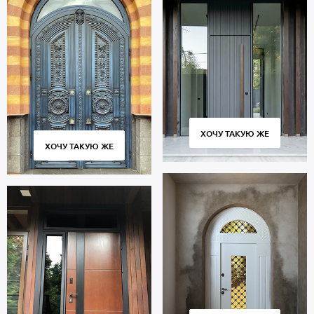
ХОЧУ ТАКУЮ ЖЕ
ХОЧУ ТАКУЮ ЖЕ