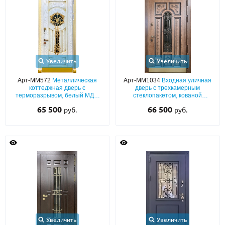
Увеличить
Увеличить
Арт-ММ572
Металлическая
Арт-ММ1034
Входная уличная
коттеджная дверь с
дверь с трехкамерным
терморазрывом, белый МДФ
стеклопакетом, кованой
шпон с золотой патиной,
решеткой и латунным
65 500
66 500
руб.
руб.
ажурной ковкой, стеклом и
отбойником для дома
отбойником
Увеличить
Увеличить