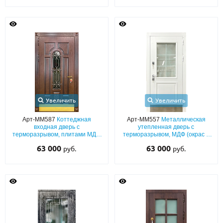
Увеличить
Увеличить
Арт-ММ587
Коттеджная
Арт-ММ557
Металлическая
входная дверь с
утепленная дверь с
терморазрывом, плитами МДФ
терморазрывом, МДФ (окрас в
со шпоном, с кованой решеткой,
белые тона по RAL) с багетом,
63 000
63 000
руб.
руб.
стеклом и латунным
со стеклопакетом и отбойником
отбойником