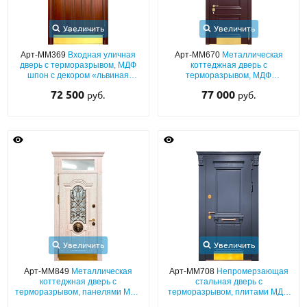
Увеличить
Увеличить
Арт-ММ369
Входная уличная
Арт-ММ670
Металлическая
дверь с терморазрывом, МДФ
коттеджная дверь с
шпон с декором «львиная
терморазрывом, МДФ
голова» и отбойником из латуни
(бордовый окрас по RAL) с
72 500
77 000
руб.
руб.
багетным раскладом,
остекленной фрамугой с
карнизом, кнокером и
отбойником
Увеличить
Увеличить
Арт-ММ849
Металлическая
Арт-ММ708
Непромерзающая
коттеджная дверь с
стальная дверь с
терморазрывом, панелями MDF
терморазрывом, плитами МДФ
с остекленной фрамугой,
(окрас эмалью по RAL) с