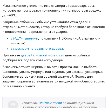
Максимальное утепление имеют двери с терморазрывом,
которые не промерзают при понижении температуры воздуха
до −40°С.
Защитные отбойники обычно устанавливают на двери с
отделкой материалами, которые требуют бережного отношения
и подвержены повреждениям от ударов:
с МДФ-панелями
, покрытыми ПВХ-пленкой, эмалью или
шпоном;
с массивом натурального дерева
.
При заказе
дверей с ковкой и стеклом
, цвет отбойника
подбирается под тон кованого декора.
В зависимости от ширины и высоты проема можно выбрать
однопольную, полуторную или двупольную распашную дверь, с
боковыми вставками или верхней фрамугой. Полоса для
защиты покрытия устанавливается на одной или обеих створках,
по желанию клиента.
Изготовим
элитные двери
по индивидуальным
эскизам с художественной резьбой и авторскими