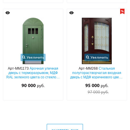
Увеличить
Увеличить
Арт-ММ1173
Арочная уличная
Арт-ММ268
Стальная
дверь с терморазрывом, МДФ
полуторастворчатая входная
RAL зеленого цвета со стеклом,
дверь с МДФ коричневого цвета,
кнокером и отбойником
с ручкой-скобой, латунными
90 000
95 000
руб.
руб.
отбойниками и остеклением
97 000 руб.