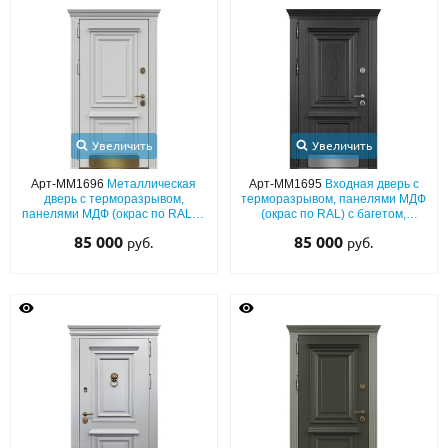
Увеличить
Увеличить
Арт-ММ1696
Металлическая
Арт-ММ1695
Входная дверь с
дверь с терморазрывом,
терморазрывом, панелями МДФ
панелями МДФ (окрас по RAL) с
(окрас по RAL) с багетом,
багетом, латунным отбойником
отбойником и карнизом
85 000
85 000
руб.
руб.
и карнизом