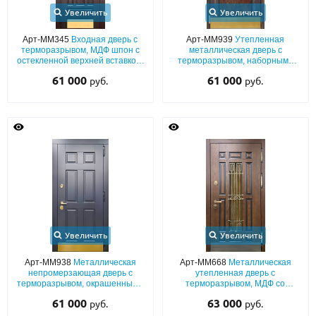
Увеличить
Увеличить
Арт-ММ345
Входная дверь с
Арт-ММ939
Утепленная
терморазрывом, МДФ шпон с
металлическая дверь с
остекленной верхней вставкой,
терморазрывом, наборными
латунным отбойником и
панелями МДФ со шпоном и
61 000
61 000
руб.
руб.
кнокером
отбойником
Увеличить
Увеличить
Арт-ММ938
Металлическая
Арт-ММ668
Металлическая
непромерзающая дверь с
утепленная дверь с
терморазрывом, окрашенными
терморазрывом, МДФ со
плитами МДФ (подбор цвета по
шпоновым покрытием, с
61 000
63 000
руб.
руб.
RAL) с латунным отбойником
остеклением, ковкой и
отбойником