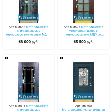
Увеличить
Увеличить
Арт-ММ653
Металлическая
Арт-ММ527
Металлическая
уличная дверь с
утепленная дверь с
терморазрывом, черным МДФ с
терморазрывом, МДФ со
патиной, с большим
шпоном, с большим
63 000
65 500
руб.
руб.
стеклопакетом, ковкой и
остеклением и латунным
отбойником
отбойником
Увеличить
Увеличить
Арт-ММ801
Металлическая
Арт-ММ750
уличная дверь с
Металлофилёнчатая входная