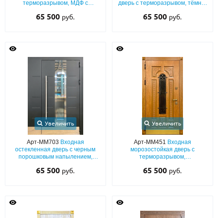
терморазрывом, МДФ с
дверь с терморазрывом, тёмно-
большим стеклопакетом, ковкой
зелёным порошковым
65 500
65 500
руб.
руб.
и отбойной пластиной
напылением, ковкой, стеклом и
отбойником из латуни
Увеличить
Увеличить
Арт-ММ703
Входная
Арт-ММ451
Входная
остекленная дверь с черным
морозостойкая дверь с
порошковым напылением,
терморазрывом,
выдавленным рисунком,
шпонированным МДФ со
65 500
65 500
руб.
руб.
боковой глухой вставкой,
стеклопакетом, ковкой и
нержавеющим отбойником
отбойником