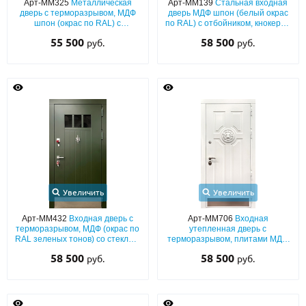
Арт-ММ325
Металлическая
Арт-ММ139
Стальная входная
дверь с терморазрывом, МДФ
дверь МДФ шпон (белый окрас
шпон (окрас по RAL) с
по RAL) с отбойником, кнокером
О НАС
отбойником, кнокером и
и резьбой «голова льва»
55 500
58 500
руб.
руб.
арочным стеклом
КОНТАКТЫ
Металлические двери от производителя с доставкой и установкой в
Москве и МО
НАЙТИ:
ПН-СБ - с 9:00 до 21:00, ВС - до 19:00
+7 (495) 411-44-41
Увеличить
Увеличить
INFO@META-M.RU
Арт-ММ432
Входная дверь с
Арт-ММ706
Входная
терморазрывом, МДФ (окрас по
утепленная дверь с
ЗАПРОСИТЬ РАСЧЕТ
RAL зеленых тонов) со стеклом,
терморазрывом, плитами МДФ
кнокером и отбойником
(белый окрас эмалью по RAL) с
58 500
58 500
руб.
руб.
резьбой «лев» и отбойником
Каталог
Распродажа
Как купить
Записаться на замер