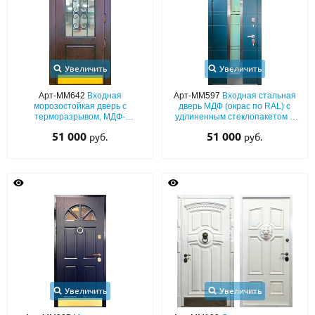
С реечным дизайном
(29)
ПО НАЗНАЧЕНИЮ
ПО ОСОБЕННОСТЯМ
Увеличить
Увеличить
ПО КОНСТРУКЦИИ
Арт-ММ642
Входная
Арт-ММ597
Входная стальная
морозостойкая дверь с
дверь МДФ (окрас по RAL) с
терморазрывом, МДФ-
удлиненным стеклопакетом и
панелями с остеклением,
нержавеющим отбойником
Популярные двери
51 000
51 000
руб.
руб.
ковкой и отбойником из латуни
Двери со скидкой
ДВЕРИ С ТЕРМОРАЗРЫВОМ
ГАЛЕРЕЯ
ОПЛАТА
ДОСТАВКА
Увеличить
Увеличить
УСТАНОВКА