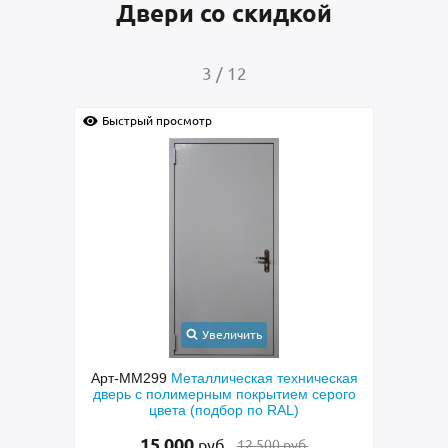
Двери со скидкой
4
/
12
Быстрый просмотр
Быс
Увеличить
ческая
Арт-ММ265
Полуторастворчатая входная
Арт-
ерого
дверь с боковой вставкой, порошковым
сера
синим покрытием, ручкой-скобой,
стеклами и ковкой
48 500
руб.
49 500 руб.