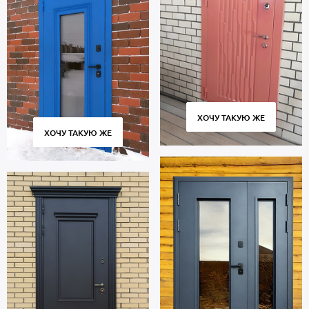
ХОЧУ ТАКУЮ ЖЕ
ХОЧУ ТАКУЮ ЖЕ