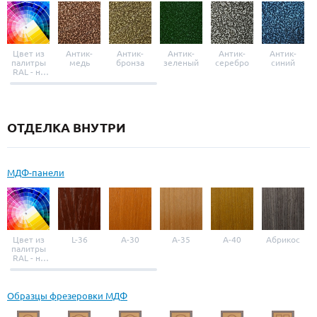
Цвет из
Антик-
Антик-
Антик-
Антик-
Антик-
палитры
медь
бронза
зеленый
серебро
синий
RAL - на
выбор
ОТДЕЛКА ВНУТРИ
МДФ-панели
Цвет из
L-36
A-30
A-35
A-40
Абрикос
палитры
RAL - на
выбор
Образцы фрезеровки МДФ