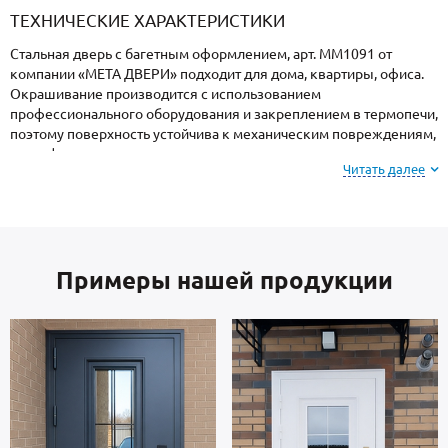
ТЕХНИЧЕСКИЕ ХАРАКТЕРИСТИКИ
Стальная дверь с багетным оформлением, арт. ММ1091 от
компании «МЕТА ДВЕРИ» подходит для дома, квартиры, офиса.
Окрашивание производится с использованием
профессионального оборудования и закреплением в термопечи,
поэтому поверхность устойчива к механическим повреждениям,
атмосферным явлениям и морозам.
Читать далее
Внимание: при заказе, вы можете
выбрать цвет и
фактуру
порошкового покрытия из вариантов,
представленных на сайте или из образцов у
Примеры нашей продукции
замерщика.
В основе двери — стальные листы и многоконтурный профиль
металлопрокат производства Россия, толщиной 2 мм. Отделка
внутренней стороны двери: МДФ. На двери установлены замки
4-го класса защиты.
В полости створки находится теплоизоляционный материал