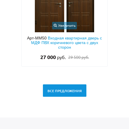
Увеличить
ерь с
Арт-ММ1573
Входная дверь с
Арт-
вух
металлофиленкой, бугельной ручкой и
напы
темно-серым порошковым покрытием
RAL 7021
45 000
руб.
ВСЕ ПРЕДЛОЖЕНИЯ