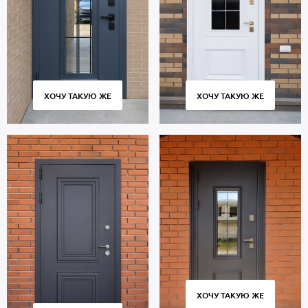
отсутствует. Уплотнение: 2 контура для дополнительной защиты
от шума.
Дверь с багетным оформлением предназначена для
многолетней эксплуатации и сохраняет работоспособность
множества циклов открывания и закрывания. Использование
качественных комплектующих и контроль за точным
соответствием размеров гарантируют плотное прилегание
ХОЧУ ТАКУЮ ЖЕ
ХОЧУ ТАКУЮ ЖЕ
полотна к коробу без провисания и щелей.
Стоимость указана за стандартный размер 2000х800 мм.
Гарантия 5 лет.
Позвоните в отдел продаж или оставьте заявку на сайте, чтобы
приобрести дверь по индивидуальным размерам. Бесплатный
вызов замерщика. Изготовление от 2 дн. Доставка по Москве и
Московской области, профессиональный монтаж.
ХОЧУ ТАКУЮ ЖЕ