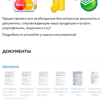
Предоставляем все необходимые бухгалтерские документы и
документы, сопровождающие нашу продукцию и услуги
(сертификаты, лицензии и т.п.)!
Подробности уточняйте у наших консультантов!
ДОКУМЕНТЫ
Документы
Сертификат
Сертификат
Сертификат
Сертификат
Сертификат
Перечень
соответствия
соответствия
соответствия
соответствия
соответствия
продукции
на ручки и
на ручки-
на ручки-
на
на
ООО
броненакладки
защелки
защелки
дверные
уплотнители
«УЗК», не
«Armadillo»
«Fuaro»
«Punto»
доводчики
«Schlegel
требующей
«Ajax»
Q-Lon»
сертификаци