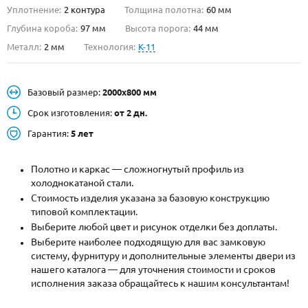
Уплотнение:
2 контура
Толщина полотна:
60 мм
О НАС
Глубина короба:
97 мм
Высота порога:
44 мм
Металл:
2 мм
Технология:
K-11
КОНТАКТЫ
Базовый размер:
2000х800 мм
Металлические двери от производителя с доставкой и установкой в
Москве и МО
Срок изготовления:
от 2 дн.
Гарантия:
5 лет
НАЙТИ:
ПН-СБ - с 9:00 до 21:00, ВС - до 19:00
Полотно и каркас — сложногнутый профиль из
+7 (495) 411-44-41
холоднокатаной стали.
Стоимость изделия указана за базовую конструкцию
INFO@META-M.RU
типовой комплектации.
Выберите любой цвет и рисунок отделки без доплаты.
ЗАПРОСИТЬ РАСЧЕТ
Выберите наиболее подходящую для вас замковую
систему, фурнитуру и дополнительные элементы двери из
нашего каталога — для уточнения стоимости и сроков
Каталог
Распродажа
Как купить
исполнения заказа обращайтесь к нашим консультантам!
Записаться на замер