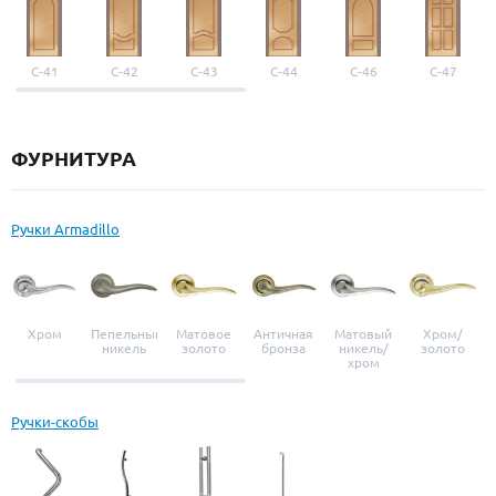
С-41
С-42
С-43
С-44
С-46
С-47
ФУРНИТУРА
Ручки Armadillo
Хром
Пепельный
Матовое
Античная
Матовый
Хром/
никель
золото
бронза
никель/
золото
хром
Ручки-скобы