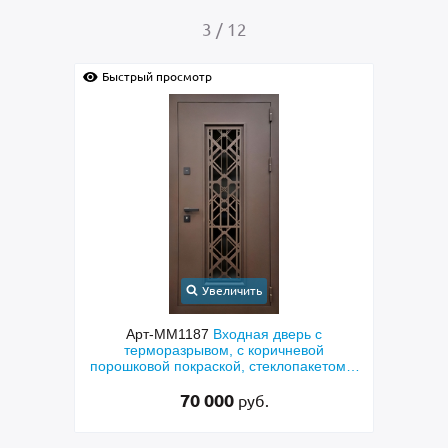
4
/
12
Быстрый просмотр
Быс
Увеличить
с
Арт-ММ1384
Входная дверь с
Арт-
й
металлофиленкой, бугельной ручкой и
м
етом и
порошковым напылением RAL 7021
45 000
руб.