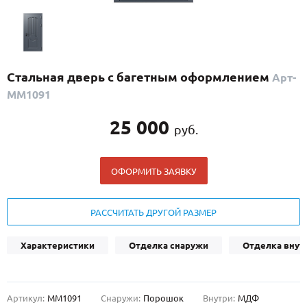
С реечным дизайном
(29)
ПО НАЗНАЧЕНИЮ
ПО ОСОБЕННОСТЯМ
Стальная дверь с багетным оформлением
Арт-
ПО КОНСТРУКЦИИ
ММ1091
25 000
руб.
Популярные двери
Двери со скидкой
ОФОРМИТЬ ЗАЯВКУ
ДВЕРИ С ТЕРМОРАЗРЫВОМ
РАССЧИТАТЬ ДРУГОЙ РАЗМЕР
ГАЛЕРЕЯ
Характеристики
Отделка снаружи
Отделка внут
ОПЛАТА
ДОСТАВКА
Артикул:
ММ1091
Снаружи:
Порошок
Внутри:
МДФ
УСТАНОВКА