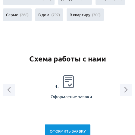
Серые
(268)
В дом
(797)
В квартиру
(300)
Схема работы с нами
2.
1.
Оформление заявки
Зам
спец
ОФОРМИТЬ ЗАЯВКУ