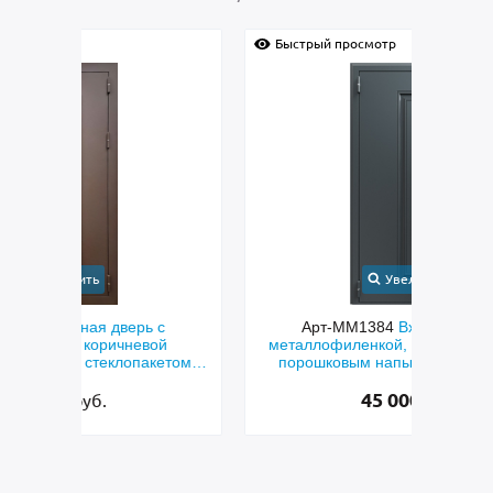
Быстрый просмотр
Быс
Увеличить
с
Арт-ММ1384
Входная дверь с
Арт-
й
металлофиленкой, бугельной ручкой и
м
етом и
порошковым напылением RAL 7021
45 000
руб.