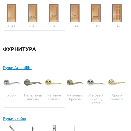
С-41
С-42
С-43
С-44
С-46
С-47
ФУРНИТУРА
Ручки Armadillo
Хром
Пепельный
Матовое
Античная
Матовый
Хром/
никель
золото
бронза
никель/
золото
хром
Ручки-скобы