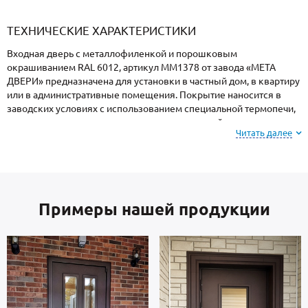
«Armadillo»
«Fuaro»
«Punto»
доводчики
«Schlegel
требующей
«Ajax»
Q-Lon»
сертификаци
ТЕХНИЧЕСКИЕ ХАРАКТЕРИСТИКИ
Входная дверь с металлофиленкой и порошковым
окрашиванием RAL 6012, артикул ММ1378 от завода «МЕТА
ДВЕРИ» предназначена для установки в частный дом, в квартиру
или в административные помещения. Покрытие наносится в
заводских условиях с использованием специальной термопечи,
поэтому поверхность имеет повышенную устойчивость к сколам
Читать далее
и царапинам, перепадам температур, повышенной влажности и
осадкам.
Внимание: при заказе, вы можете
выбрать цвет и
Примеры нашей продукции
фактуру
порошкового напыления из вариантов,
представленных на сайте или из образцов у
мастера по замерам.
Каркас коробки и полотно — стальные листы и многоконтурный
профиль отечественного производства, толщиной 2 мм. Отделка