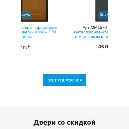
Увеличить
шковым
Арт-ММ1570
Входная дверь с
Арт-
Ф ПВХ
металлофиленкой, бугельной ручкой и
темно-серым порошковым покрытием
RAL 7021
45 000
руб.
ВСЕ ПРЕДЛОЖЕНИЯ
Двери со скидкой