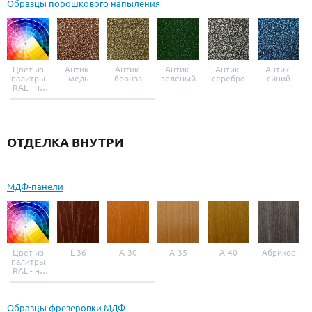
Образцы порошкового напыления
Цвет из
Антик-
Антик-
Антик-
Антик-
Антик-
палитры
медь
бронза
зеленый
серебро
синий
RAL - на
выбор
ОТДЕЛКА ВНУТРИ
МДФ-панели
Цвет из
L-36
A-30
A-35
A-40
Абрикос
палитры
RAL - на
выбор
Образцы фрезеровки МДФ