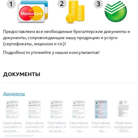
Предоставляем все необходимые бухгалтерские документы и
документы, сопровождающие нашу продукцию и услуги
(сертификаты, лицензии и т.п.)!
Подробности уточняйте у наших консультантов!
ДОКУМЕНТЫ
Документы
Сертификат
Сертификат
Сертификат
Сертификат
Сертификат
Перечень
соответствия
соответствия
соответствия
соответствия
соответствия
продукции
на ручки и
на ручки-
на ручки-
на
на
ООО
броненакладки
защелки
защелки
дверные
уплотнители
«УЗК», не