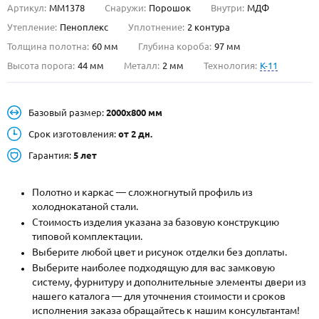
Артикул:
ММ1378
Снаружи:
Порошок
Внутри:
МДФ
О НАС
Утепление:
Пеноплекс
Уплотнение:
2 контура
Толщина полотна:
60 мм
Глубина короба:
97 мм
КОНТАКТЫ
Высота порога:
44 мм
Металл:
2 мм
Технология:
K-11
Металлические двери от производителя с доставкой и установкой в
Базовый размер:
2000х800 мм
Москве и МО
Срок изготовления:
от 2 дн.
НАЙТИ:
Гарантия:
5 лет
ПН-СБ - с 9:00 до 21:00, ВС - до 19:00
+7 (495) 411-44-41
Полотно и каркас — сложногнутый профиль из
холоднокатаной стали.
INFO@META-M.RU
Стоимость изделия указана за базовую конструкцию
типовой комплектации.
ЗАПРОСИТЬ РАСЧЕТ
Выберите любой цвет и рисунок отделки без доплаты.
Выберите наиболее подходящую для вас замковую
систему, фурнитуру и дополнительные элементы двери из
Каталог
Распродажа
Как купить
нашего каталога — для уточнения стоимости и сроков
исполнения заказа обращайтесь к нашим консультантам!
Записаться на замер