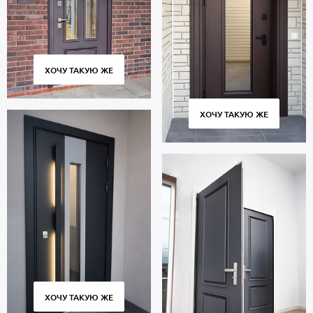
внутри: МДФ. В комплектацию двери входят замки 4-го класса
взломостойкости.
В полости створки имеется теплоизоляционный материал
пеноплекс. Уплотнение: 2 контура для дополнительной защиты
от шума.
ХОЧУ ТАКУЮ ЖЕ
Дверь порошок рассчитана на длительную эксплуатацию и
сохраняет работоспособность в течение 10 тысяч циклов
открытия и закрытия створки. Соблюдение технологии
ХОЧУ ТАКУЮ ЖЕ
изготовления, точное соответствие размеров и качественные
петли гарантируют плотное прилегание полотна к коробу без
скрипов и деформаций.
Цена указана за базовый размер 2000х800 мм. Гарантия 5 лет.
Позвоните в отдел продаж или оставьте заявку на сайте, чтобы
купить дверь под ваш размер. Выезд специалиста по замерам —
бесплатно. Изготовление от 2 дн. Доставка по Москве и
Московской области, профессиональный монтаж.
ХОЧУ ТАКУЮ ЖЕ