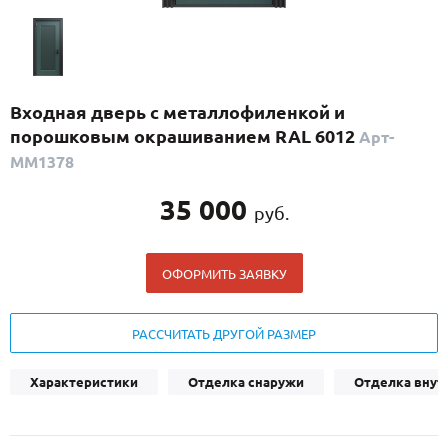
С реечным дизайном
(29)
ПО НАЗНАЧЕНИЮ
ПО ОСОБЕННОСТЯМ
Входная дверь с металлофиленкой и
ПО КОНСТРУКЦИИ
порошковым окрашиванием RAL 6012
Арт-
ММ1378
Популярные двери
35 000
руб.
Двери со скидкой
ОФОРМИТЬ ЗАЯВКУ
ДВЕРИ С ТЕРМОРАЗРЫВОМ
ГАЛЕРЕЯ
РАССЧИТАТЬ ДРУГОЙ РАЗМЕР
ОПЛАТА
Характеристики
Отделка снаружи
Отделка внут
ДОСТАВКА
УСТАНОВКА