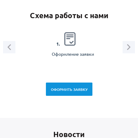
Схема работы с нами
2.
1.
Оформление заявки
Зам
спец
ОФОРМИТЬ ЗАЯВКУ
Новоcти