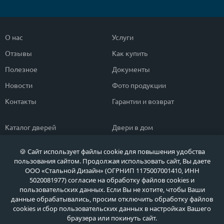
О нас
Услуги
Отзывы
Как купить
Полезное
Документы
Новости
Фото продукции
Контакты
Гарантии и возврат
Каталог дверей
Двери в дом
Двери со скидкой
Парадные двери
🍪 Сайт использует файлы cookie для повышения удобства
Популярные двери
Двери в квартиру
пользования сайтом. Продолжая использовать сайт, Вы даете
ООО «Стальной Дизайн» (ОГРНИП 1175007001410, ИНН
Быстрый подбор двери
Тамбурные двери
5020081977) согласие на обработку файлов cookies и
пользовательских данных. Если Вы не хотите, чтобы Ваши
Двери класса ЭКОНОМ
Противопожарные двери
данные обрабатывались, просим отключить обработку файлов
cookies и сбор пользовательских данных в настройках Вашего
браузера или покинуть сайт.