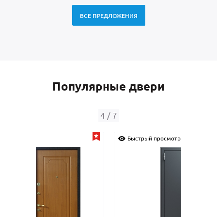
ВСЕ ПРЕДЛОЖЕНИЯ
Популярные двери
4
/
7
Быстрый просмотр
Быс