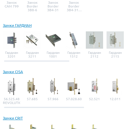
Замок
Замок
Замок
Замок
САМ 799
Border
Border
Border
3B8-6
ЗВ4-31
ЗВ4-31 с
ручкой
Замки ГАРДИАН
Гардиан
Гардиан
Гардиан
Гардиан
Гардиан
Гардиан
3201
3211
1001
1512
2112
2115
Замки CISA
56.525.48
57.685
57.966
57.028.60
52.521
12.011
REVOLUTION
Замки CRIT