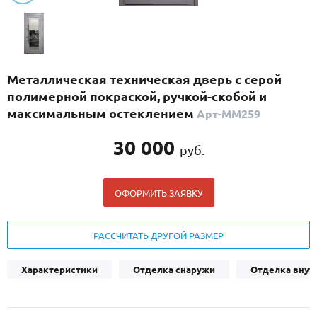
С реечным дизайном
(29)
ПО НАЗНАЧЕНИЮ
ПО ОСОБЕННОСТЯМ
Металлическая техническая дверь с серой
ПО КОНСТРУКЦИИ
полимерной покраской, ручкой-скобой и
максимальным остеклением
Арт-ММ259
Популярные двери
30 000
руб.
Двери со скидкой
ОФОРМИТЬ ЗАЯВКУ
ДВЕРИ С ТЕРМОРАЗРЫВОМ
ГАЛЕРЕЯ
РАССЧИТАТЬ ДРУГОЙ РАЗМЕР
ОПЛАТА
Характеристики
Отделка снаружи
Отделка внут
ДОСТАВКА
УСТАНОВКА