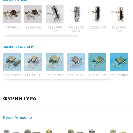
91/60-G
91/60-CR
1223/60-
Т-0523-С-
1323/60-G
1026/60-
CR
CR-R
CR
Замки KERBEROS
111.11.003
111.11.043
111.11.051
111.21.303
131.11.001
111.21.003
ФУРНИТУРА
Ручки Armadillo