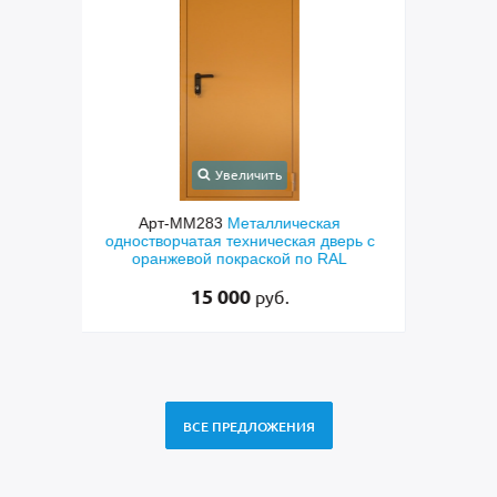
Увеличить
Арт-ММ294
Металлическая узкая
Арт
рь с
техническая дверь с вентиляционными
техни
L
отверстиями и серым полимерным
и п
покрытием
15 000
руб.
ВСЕ ПРЕДЛОЖЕНИЯ