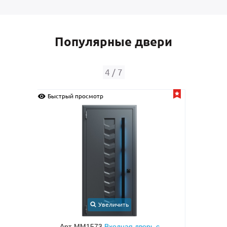
Популярные двери
4
/
7
Быстрый просмотр
Быс
Увеличить
с
Арт-ММ49
Белая входная дверь с МДФ с
Арт-