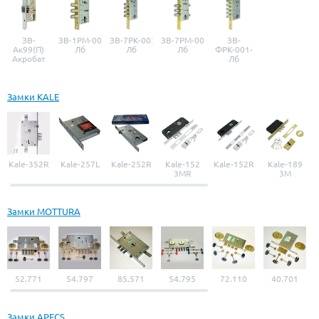
ЗВ-
ЗВ-1РМ-001-
ЗВ-7РК-003-
ЗВ-7РМ-006-
ЗВ-
Ак99(П)
Лб
Лб
Лб
ФРК-001-
Акробат
Лб
Замки KALE
Kale-352R
Kale-257L
Kale-252R
Kale-152
Kale-152R
Kale-189
3MR
3M
Замки MOTTURA
52.771
54.797
85.571
54.795
72.110
40.701
Замки APECS