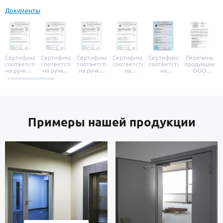
Документы
Сертификат
Сертификат
Сертификат
Сертификат
Сертификат
Перечень
соответствия
соответствия
соответствия
соответствия
соответствия
продукции
на ручки и
на ручки-
на ручки-
на
на
ООО
броненакладки
защелки
защелки
дверные
уплотнители
«УЗК», не
«Armadillo»
«Fuaro»
«Punto»
доводчики
«Schlegel
требующей
«Ajax»
Q-Lon»
сертификаци
Примеры нашей продукции