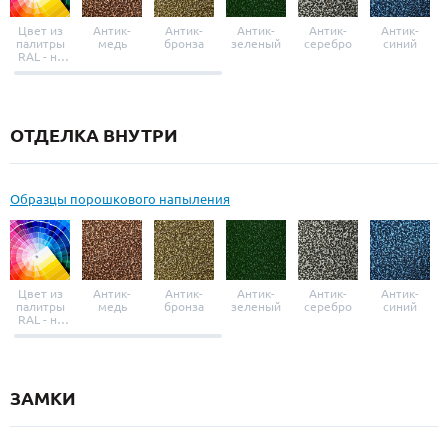
Цвет из
Антик-
Антик-
Антик-
Антик-
Антик-
палитры
медь
бронза
зеленый
серебро
синий
RAL - на
выбор
ОТДЕЛКА ВНУТРИ
Образцы порошкового напыления
Цвет из
Антик-
Антик-
Антик-
Антик-
Антик-
палитры
медь
бронза
зеленый
серебро
синий
RAL - на
выбор
ЗАМКИ