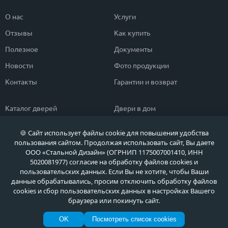
О нас
Услуги
Отзывы
Как купить
Полезное
Документы
Новости
Фото продукции
Контакты
Гарантии и возврат
Каталог дверей
Двери в дом
Двери со скидкой
Парадные двери
🍪 Сайт использует файлы cookie для повышения удобства
Популярные двери
Двери в квартиру
пользования сайтом. Продолжая использовать сайт, Вы даете
ООО «Стальной Дизайн» (ОГРНИП 1175007001410, ИНН
Быстрый подбор двери
Тамбурные двери
5020081977) согласие на обработку файлов cookies и
пользовательских данных. Если Вы не хотите, чтобы Ваши
Двери класса ЭКОНОМ
Противопожарные двери
данные обрабатывались, просим отключить обработку файлов
cookies и сбор пользовательских данных в настройках Вашего
браузера или покинуть сайт.
Политика обработки персональных данных
OK
Посмотреть список cookies
Политика обработки файлов Cookie
© МЕТА ДВЕРИ, Входные металлические двери в Москве и Московской области