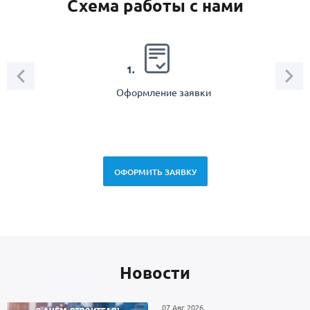
Схема работы с нами
2.
1.
Оформление заявки
Зам
спец
ОФОРМИТЬ ЗАЯВКУ
Новоcти
07 Авг 2026