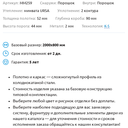
Артикул:
ММ259
Снаружи:
Порошок
Внутри:
Порошок
О НАС
Утепление:
минвата URSA
Уплотнение:
2 контура
Толщина полотна:
52 мм
Глубина короба:
90 мм
КОНТАКТЫ
Высота порога:
44 мм
Металл:
2 мм
Технология:
K-5
Металлические двери от производителя с доставкой и установкой в
Базовый размер:
2000х800 мм
Москве и МО
Срок изготовления:
от 2 дн.
НАЙТИ:
Гарантия:
5 лет
ПН-СБ - с 9:00 до 21:00, ВС - до 19:00
+7 (495) 411-44-41
Полотно и каркас — сложногнутый профиль из
холоднокатаной стали.
INFO@META-M.RU
Стоимость изделия указана за базовую конструкцию
типовой комплектации.
ЗАПРОСИТЬ РАСЧЕТ
Выберите любой цвет и рисунок отделки без доплаты.
Выберите наиболее подходящую для вас замковую
систему, фурнитуру и дополнительные элементы двери из
Каталог
Распродажа
Как купить
нашего каталога — для уточнения стоимости и сроков
исполнения заказа обращайтесь к нашим консультантам!
Записаться на замер