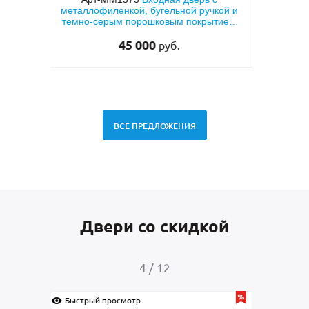
кой и
двух сторон и шумоизоляцией
две
тием
двух
28 500
руб.
ВСЕ ПРЕДЛОЖЕНИЯ
Двери со скидкой
4
/
12
Быстрый просмотр
Быс