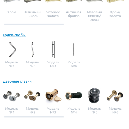
Хром
Пепельный
Матовое
Античная
Матовый
Хром/
никель
золото
бронза
никель/
золото
хром
Ручки-скобы
Модель
Модель
Модель
Модель
№1
№2
№3
№4
Дверные глазки
Модель
Модель
Модель
Модель
Модель
Модель
№1
№2
№3
№4
№5
№6