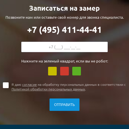
С реечным дизайном
(29)
Записаться на замер
ПО НАЗНАЧЕНИЮ
Позвоните нам или оставьте свой номер для звонка специалиста.
ПО ОСОБЕННОСТЯМ
+7 (495) 411-44-41
ПО КОНСТРУКЦИИ
Популярные двери
Нажмите на зеленый квадрат, если вы не робот:
Двери со скидкой
ДВЕРИ С ТЕРМОРАЗРЫВОМ
Я даю
согласие
на обработку персональных данных в соответствии с
Политикой обработки персональных данных
.
ГАЛЕРЕЯ
ОПЛАТА
ДОСТАВКА
УСТАНОВКА