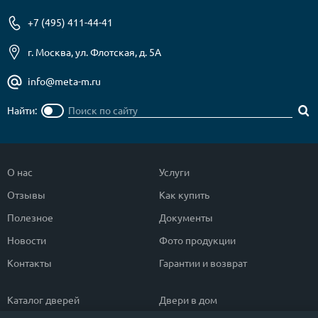
+7 (495) 411-44-41
О НАС
г. Москва, ул. Флотская, д. 5А
КОНТАКТЫ
info@meta-m.ru
Металлические двери от производителя с доставкой и установкой в
Найти:
Москве и МО
НАЙТИ:
ПН-СБ - с 9:00 до 21:00, ВС - до 19:00
О нас
Услуги
+7 (495) 411-44-41
Отзывы
Как купить
INFO@META-M.RU
Полезное
Документы
Новости
Фото продукции
ЗАПРОСИТЬ РАСЧЕТ
Контакты
Гарантии и возврат
Каталог
Распродажа
Как купить
Каталог дверей
Двери в дом
Записаться на замер