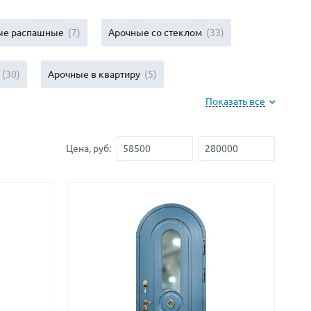
Нестандартные
(479)
Двустворчатые
ые распашные
(7)
Арочные со стеклом
(33)
(42)
С фрамугой
(265)
С внутренним открыванием
(2)
(30)
Арочные в квартиру
(5)
4-го класса защиты
(499)
Показать все
Полуторапольные
(289)
астный дом
(36)
Цена, руб: