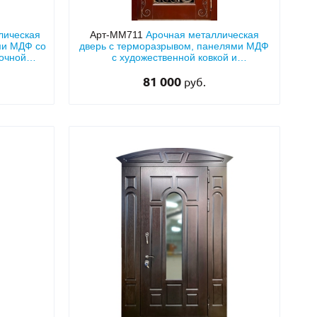
лическая
Арт-ММ711
Арочная металлическая
ми МДФ со
дверь с терморазрывом, панелями МДФ
очной
с художественной ковкой и
йником
стеклопакетом
81 000
руб.