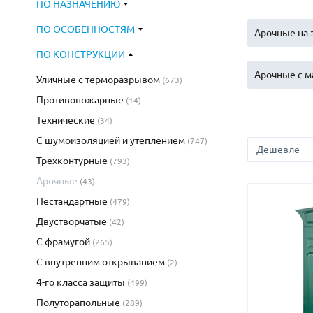
ПО НАЗНАЧЕНИЮ
С зеркалом
Для дачи
(13)
(
ПО ОСОБЕННОСТЯМ
С выдавленным рисунком
Для бани
Арочные на 
(35)
(
С металлобагетом
Для общес
(571)
ПО КОНСТРУКЦИИ
Белые
Для магаз
(108)
Арочные с м
Уличные с терморазрывом
(673)
С геометрическим рисунком
Для элект
(46)
Противопожарные
(14)
С реечным дизайном
В лифтов
(29)
Арочные для
Технические
(34)
С шумоизоляцией и утеплением
(747)
Трехконтурные
(793)
Арочные
(43)
Нестандартные
(479)
Двустворчатые
(42)
С фрамугой
(265)
С внутренним открыванием
(2)
4-го класса защиты
(499)
Полуторапольные
(289)