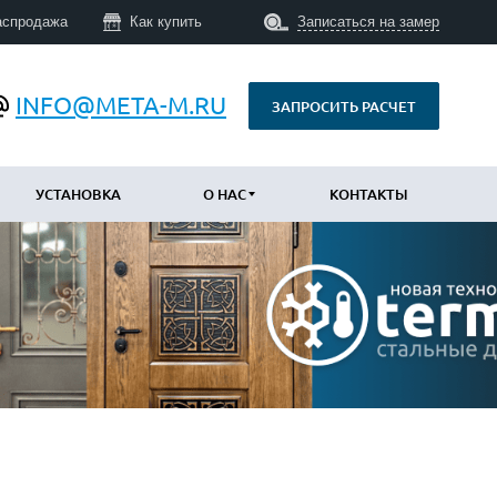
аспродажа
Как купить
Записаться на замер
INFO@META-M.RU
ЗАПРОСИТЬ РАСЧЕТ
УСТАНОВКА
О НАС
КОНТАКТЫ
ПО КОНСТРУКЦИИ
Уличные с терморазрывом
(673)
Противопожарные
(14)
Технические
(34)
С шумоизоляцией и утеплением
(747)
Трехконтурные
(793)
Арочные
(43)