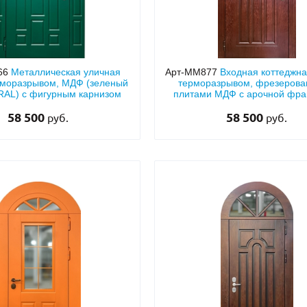
66
Металлическая уличная
Арт-ММ877
Входная коттеджна
рморазрывом, МДФ (зеленый
терморазрывом, фрезеров
 RAL) с фигурным карнизом
плитами МДФ с арочной фра
декором «голова льва
58 500
58 500
руб.
руб.