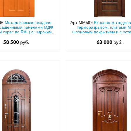
96
Металлическая входная
Арт-ММ599
Входная коттеджна
окрашенными панелями МДФ
терморазрывом, плитами 
й окрас по RAL) с широкими
шпоновым покрытием и с ост
ами, арочной фрамугой и
арочной фрамугой
стеклопакетами
58 500
63 000
руб.
руб.