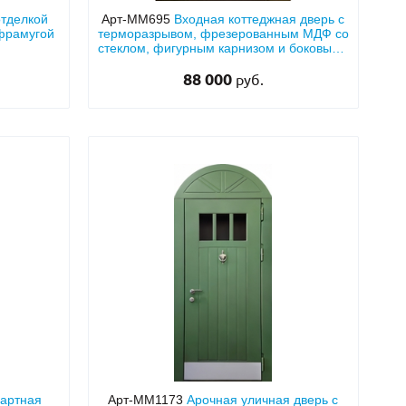
отделкой
Арт-ММ695
Входная коттеджная дверь с
 фрамугой
терморазрывом, фрезерованным МДФ со
стеклом, фигурным карнизом и боковыми
вставками
88 000
руб.
дартная
Арт-ММ1173
Арочная уличная дверь с