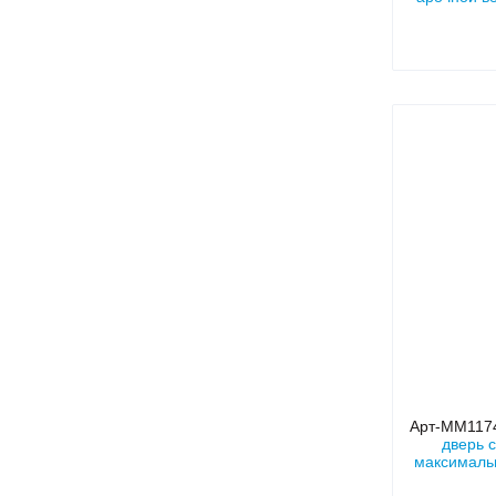
от
Арт-ММ117
дверь 
максималь