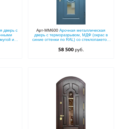
я дверь с
Арт-ММ600
Арочная металлическая
анными
дверь с терморазрывом, МДФ (окрас в
мугой и
синие оттенки по RAL) со стеклопакетом
»
и кнокером
58 500
руб.