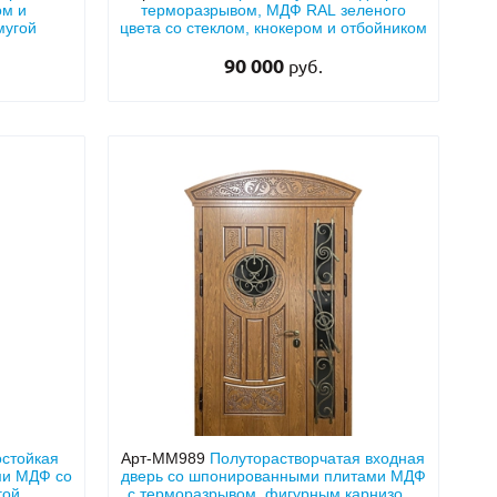
ом и
терморазрывом, МДФ RAL зеленого
мугой
цвета со стеклом, кнокером и отбойником
90 000
руб.
остойкая
Арт-ММ989
Полуторастворчатая входная
ми МДФ со
дверь со шпонированными плитами МДФ
ой,
с терморазрывом, фигурным карнизом,