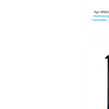
Арт-ММ
термораз
стеклами,