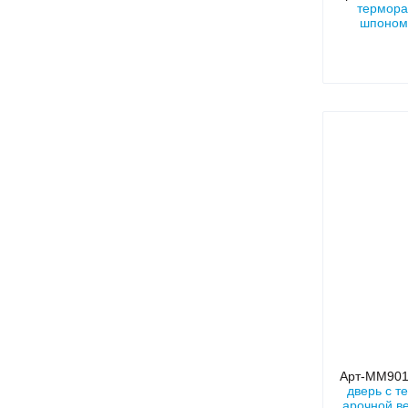
термора
шпоном,
Арт-ММ90
дверь с т
арочной ве