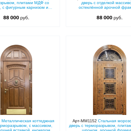
зрывом, плитами МДФ со
дверь с отделкой массив
 с фигурным карнизом и
остеклённой арочной фра
кнокером
88 000
88 000
руб.
руб.
1
Металлическая коттеджная
Арт-ММ1152
Стальная мороз
ерморазрывом, с массивом,
дверь с терморазрывом, плита
рхней вставкой, кнокером и
шпоном, арочной фрамуг