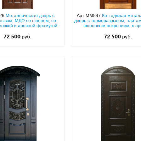
426
Металлическая дверь с
Арт-ММ847
Коттеджная метал
рывом, МДФ со шпоном, со
дверь с терморазрывом, плита
 ковкой и арочной фрамугой
шпоновым покрытием, с ар
фрамугой, кнокером и отбо
72 500
72 500
руб.
руб.