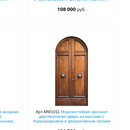
й
ковкой и стеклопакетами
108 000
руб.
я входная
Арт-ММ1011
Морозостойкая арочная
м,
двустворчатая дверь из массива с
анными
терморазрывом и декоративным литьём
 арочной