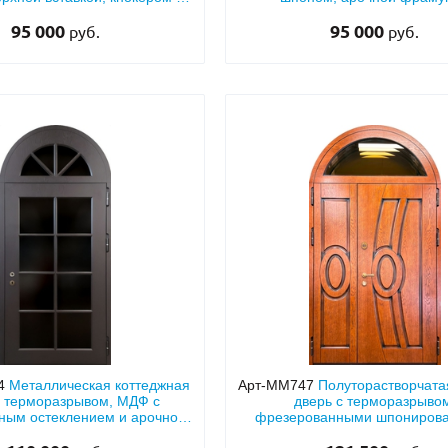
бойником из латуни
стеклопакетом и ковко
95 000
95 000
руб.
руб.
4
Металлическая коттеджная
Арт-ММ747
Полуторастворчата
с терморазрывом, МДФ с
дверь с терморазрыво
ным остеклением и арочной
фрезерованными шпониров
фрамугой
панелями МДФ с остекленной