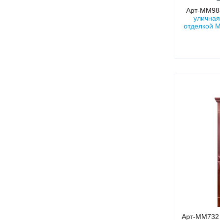
Арт-ММ9
уличная
отделкой 
карни
Арт-ММ73