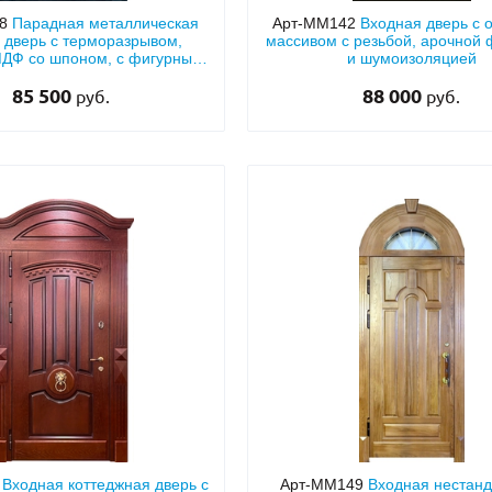
88
Парадная металлическая
Арт-ММ142
Входная дверь с 
 дверь с терморазрывом,
массивом с резьбой, арочной
МДФ со шпоном, с фигурным
и шумоизоляцией
зом, стеклом и ковкой
85 500
88 000
руб.
руб.
2
Входная коттеджная дверь с
Арт-ММ149
Входная нестан