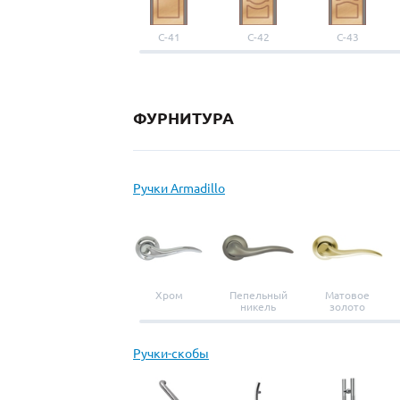
С-41
С-42
С-43
ФУРНИТУРА
Ручки Armadillo
Хром
Пепельный
Матовое
никель
золото
Ручки-скобы