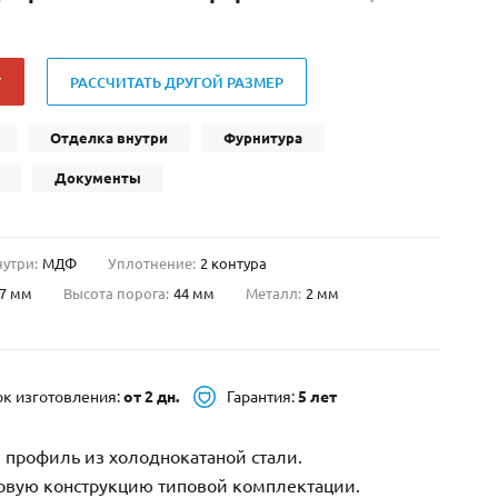
Нестандартные
(479)
Двустворчатые
(42)
У
РАССЧИТАТЬ ДРУГОЙ РАЗМЕР
С фрамугой
(265)
С внутренним открыванием
(2)
Отделка внутри
Фурнитура
4-го класса защиты
(499)
Документы
Полуторапольные
(289)
нутри:
МДФ
Уплотнение:
2 контура
7 мм
Высота порога:
44 мм
Металл:
2 мм
ок изготовления:
от 2 дн.
Гарантия:
5 лет
 профиль из холоднокатаной стали.
зовую конструкцию типовой комплектации.