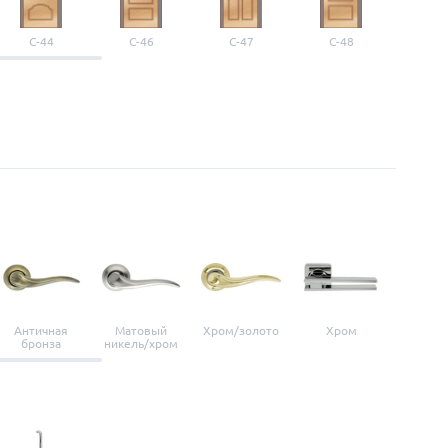
С-44
С-46
С-47
С-48
С-4
Античная
Матовый
Хром/золото
Хром
Мато
бронза
никель/хром
нике