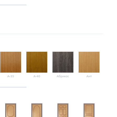
A-35
A-40
Абрикос
Ант
Б-1