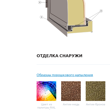
ОТДЕЛКА СНАРУЖИ
Образцы порошкового напыления
Цвет из
Антик-медь
Антик-бронза
палитры RAL