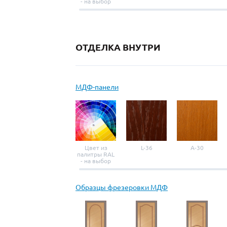
- на выбор
ОТДЕЛКА ВНУТРИ
МДФ-панели
Цвет из
L-36
A-30
палитры RAL
- на выбор
Образцы фрезеровки МДФ