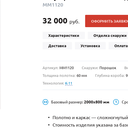
ММ1120
С отбойником
203)
(91)
С кнокером
42)
(94)
32 000
руб.
ОФОРМИТЬ ЗАЯВК
твенных зданий
С импостами
(93)
(73)
ина
С карнизом
(49)
(207)
Характеристики
Отделка снаружи
рощитовой
С витражами
(14)
(11)
Доставка
Установка
Оплата
ые холлы
В современном стиле
(23)
(183)
Артикул:
ММ1120
Снаружи:
Порошок
В
Толщина полотна:
60 мм
Глубина короба:
9
Технология:
K-11
Базовый размер:
2000х800 мм
Ср
Полотно и каркас — сложногнутый
Стоимость изделия указана за ба