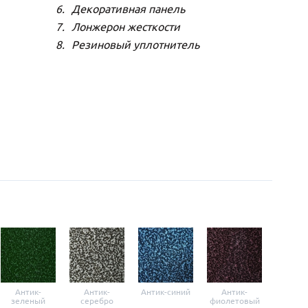
Декоративная панель
Лонжерон жесткости
Резиновый уплотнитель
Антик-
Антик-
Антик-синий
Антик-
Анти
зеленый
серебро
фиолетовый
крас