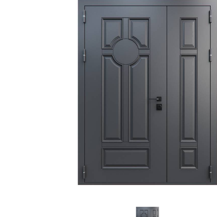
С зеркалом
Для дачи
(13)
(
С выдавленным рисунком
Для бани
(35)
(
С металлобагетом
Для общес
(571)
Белые
Для магаз
(108)
С геометрическим рисунком
Для элект
(46)
С реечным дизайном
В лифтов
(29)