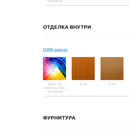
- на выбор
ОТДЕЛКА ВНУТРИ
МДФ-панели
Цвет из
A-30
A-35
палитры RAL
- на выбор
ФУРНИТУРА