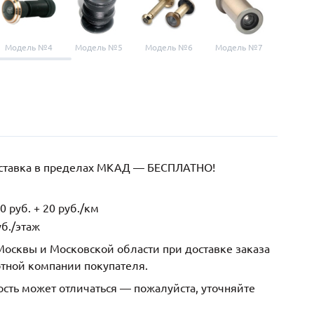
Модель №4
Модель №5
Модель №6
Модель №7
Модел
оставка в пределах МКАД — БЕСПЛАТНО!
 руб. + 20 руб./км
б./этаж
осквы и Московской области при доставке заказа
ртной компании покупателя.
ость может отличаться — пожалуйста, уточняйте