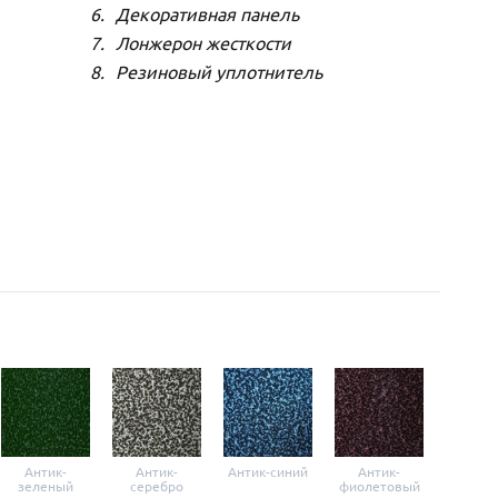
Декоративная панель
Лонжерон жесткости
Резиновый уплотнитель
Антик-
Антик-
Антик-синий
Антик-
Анти
зеленый
серебро
фиолетовый
крас