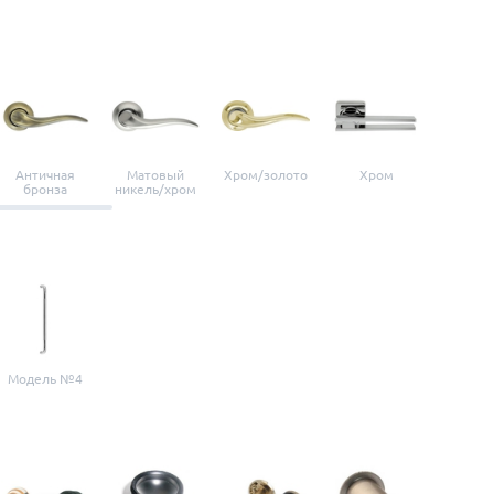
Античная
Матовый
Хром/золото
Хром
Мато
бронза
никель/хром
нике
Модель №4