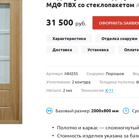
МДФ ПВХ со стеклопакетом
С отбойником
203)
(91)
С кнокером
42)
(94)
31 500
руб.
ОФОРМИТЬ ЗАЯВК
твенных зданий
С импостами
(93)
(73)
ина
С карнизом
(49)
(207)
Характеристики
Отделка снаружи
рощитовой
С витражами
(14)
(11)
Доставка
Установка
Оплата
ые холлы
В современном стиле
(23)
(183)
Артикул:
ММ255
Снаружи:
Порошок
Вн
Уплотнение:
2 контура
Толщина полотна:
6
Металл:
2 мм
Технология:
K-11
Базовый размер:
2000х800 мм
Ср
Полотно и каркас — сложногнутый
Стоимость изделия указана за ба