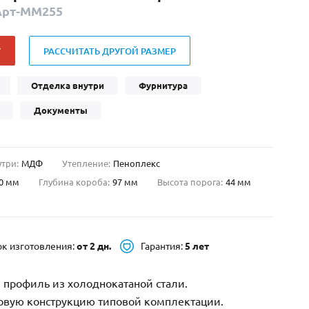
Арт-ММ255
Нестандартные
(479)
Двустворчатые
(42)
У
РАССЧИТАТЬ ДРУГОЙ РАЗМЕР
С фрамугой
(265)
С внутренним открыванием
(2)
Отделка внутри
Фурнитура
4-го класса защиты
(499)
Документы
Полуторапольные
(289)
утри:
МДФ
Утепление:
Пеноплекс
0 мм
Глубина короба:
97 мм
Высота порога:
44 мм
ок изготовления:
от 2 дн.
Гарантия:
5 лет
 профиль из холоднокатаной стали.
зовую конструкцию типовой комплектации.