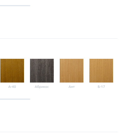
A-40
Абрикос
Ант
Б-17
Б-3