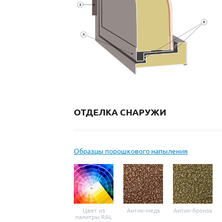
ОТДЕЛКА СНАРУЖИ
Образцы порошкового напыления
Цвет из
Антик-медь
Антик-бронза
палитры RAL