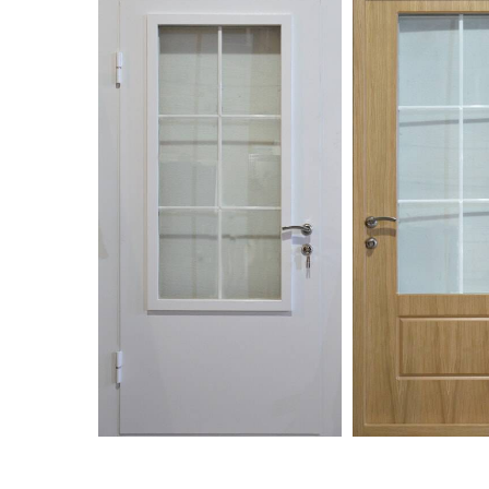
С зеркалом
Для дачи
(13)
(
С выдавленным рисунком
Для бани
(35)
(
С металлобагетом
Для общес
(571)
Белые
Для магаз
(108)
С геометрическим рисунком
Для элект
(46)
С реечным дизайном
В лифтов
(29)