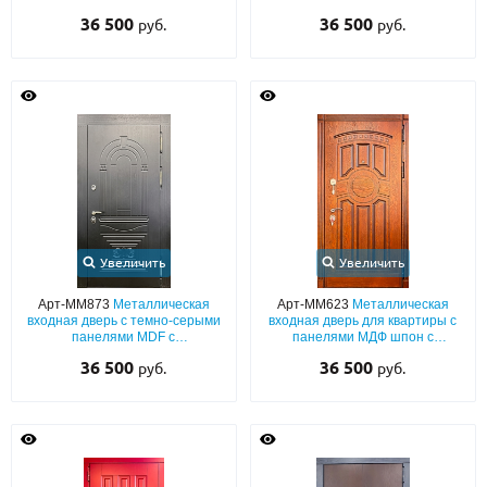
сторон
цвета с обеих сторон
36 500
36 500
руб.
руб.
Увеличить
Увеличить
Арт-ММ873
Металлическая
Арт-ММ623
Металлическая
входная дверь с темно-серыми
входная дверь для квартиры с
панелями MDF с
панелями МДФ шпон с
фрезерованным классическим
фрезерной резкой с обеих
36 500
36 500
руб.
руб.
рисунком
сторон