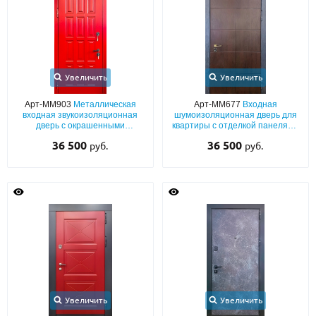
Увеличить
Увеличить
Арт-ММ903
Металлическая
Арт-ММ677
Входная
входная звукоизоляционная
шумоизоляционная дверь для
дверь с окрашенными
квартиры с отделкой панелями
панелями МДФ (красный
МДФ со шпоном и
36 500
36 500
руб.
руб.
оттенок по RAL) с двух сторон
окрашенными наличниками
Увеличить
Увеличить