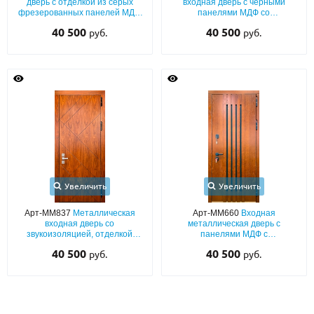
дверь с отделкой из серых
входная дверь с черными
фрезерованных панелей МДФ
панелями МДФ со
«текстура бетона» с обеих
тонированной вертикальной
40 500
40 500
руб.
руб.
сторон
стеклянной вставкой
Увеличить
Увеличить
Арт-ММ837
Металлическая
Арт-ММ660
Входная
входная дверь со
металлическая дверь с
звукоизоляцией, отделкой
панелями МДФ с
панелями MDF с
вертикальными планками
40 500
40 500
руб.
руб.
фрезерованием