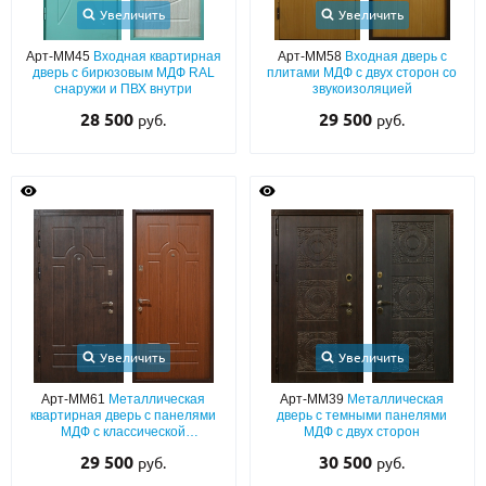
Увеличить
Увеличить
О НАС
Арт-ММ45
Входная квартирная
Арт-ММ58
Входная дверь с
дверь с бирюзовым МДФ RAL
плитами МДФ с двух сторон со
КОНТАКТЫ
снаружи и ПВХ внутри
звукоизоляцией
28 500
29 500
руб.
руб.
Металлические двери от производителя с доставкой и установкой в
Москве и МО
НАЙТИ:
ПН-СБ - с 9:00 до 21:00, ВС - до 19:00
+7 (495) 411-44-41
INFO@META-M.RU
Увеличить
Увеличить
ЗАПРОСИТЬ РАСЧЕТ
Арт-ММ61
Металлическая
Арт-ММ39
Металлическая
квартирная дверь с панелями
дверь с темными панелями
Каталог
Распродажа
Как купить
МДФ с классической
МДФ с двух сторон
фрезеровкой
29 500
30 500
руб.
руб.
Записаться на замер