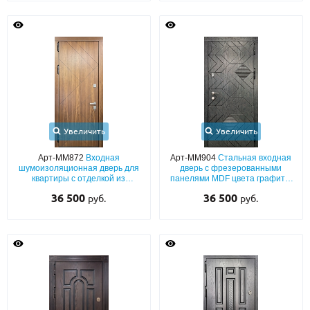
Увеличить
Увеличить
Арт-ММ872
Входная
Арт-ММ904
Стальная входная
шумоизоляционная дверь для
дверь с фрезерованными
квартиры с отделкой из
панелями MDF цвета графит с
панелей МДФ с двух сторон
двух сторон (со
36 500
36 500
руб.
руб.
звукоизоляцией)