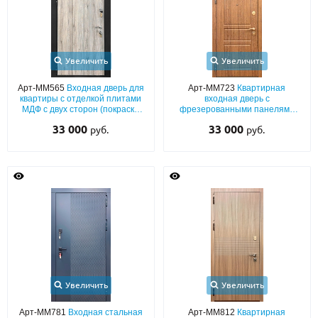
Увеличить
Увеличить
Арт-ММ565
Входная дверь для
Арт-ММ723
Квартирная
квартиры с отделкой плитами
входная дверь с
МДФ с двух сторон (покраска
фрезерованными панелями
наличников черным
МДФ ПВХ с обеих сторон
33 000
33 000
руб.
руб.
порошковым напылением)
Увеличить
Увеличить
Арт-ММ781
Входная стальная
Арт-ММ812
Квартирная