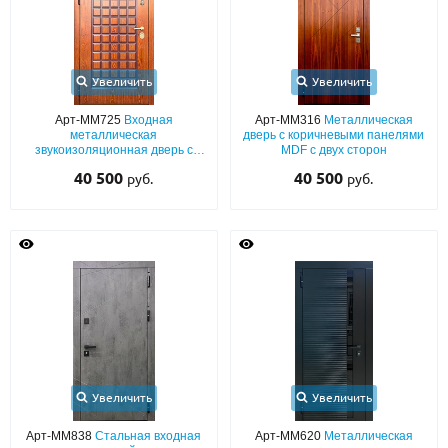
Увеличить
Увеличить
Арт-ММ725
Входная
Арт-ММ316
Металлическая
металлическая
дверь с коричневыми панелями
звукоизоляционная дверь с
MDF с двух сторон
отделкой из панелей МДФ с
40 500
40 500
руб.
руб.
фрезерованным рисунком (с
утеплением)
Увеличить
Увеличить
Арт-ММ838
Стальная входная
Арт-ММ620
Металлическая