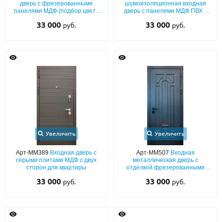
дверь с фрезерованными
шумоизоляционная входная
панелями МДФ (подбор цвета
дверь с панелями МДФ ПВХ с
по RAL) с обеих сторон
двух сторон
33 000
33 000
руб.
руб.
Увеличить
Увеличить
Арт-ММ389
Входная дверь с
Арт-ММ507
Входная
серыми плитами МДФ с двух
металлическая дверь с
сторон для квартиры
отделкой фрезерованными
панелями МДФ цвета графит с
33 000
33 000
руб.
руб.
двух сторон