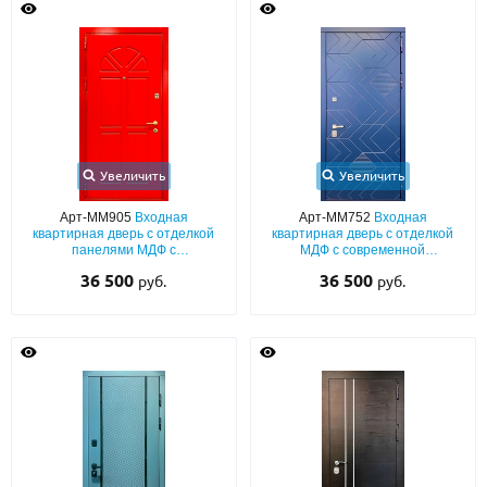
Увеличить
Увеличить
Арт-ММ905
Входная
Арт-ММ752
Входная
квартирная дверь с отделкой
квартирная дверь с отделкой
панелями МДФ с
МДФ с современной
фрезерованием (красный окрас
фрезеровкой (синий окрас по
36 500
36 500
руб.
руб.
по RAL) с обеих сторон
RAL) с двух сторон