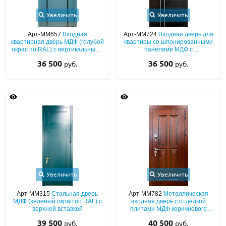
Увеличить
Увеличить
Арт-ММ657
Входная
Арт-ММ724
Входная дверь для
квартирная дверь МДФ (голубой
квартиры со шпонированными
окрас по RAL) с вертикальными
панелями МДФ с
черными полосками
вертикальными молдингами
36 500
36 500
руб.
руб.
Увеличить
Увеличить
Арт-ММ315
Стальная дверь
Арт-ММ782
Металлическая
МДФ (зеленый окрас по RAL) с
входная дверь с отделкой
верхней вставкой
плитами МДФ коричневого
цвета с фрезерованным
39 500
40 500
руб.
руб.
рисунком