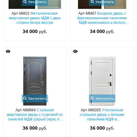
Увеличить
Увеличить
Арт-ММ22
Металлическая
Арт-ММ67
Входная дверь с
квартирная дверь МДФ с двух
фрезерованными панелями
сторон белая внутри
МДФ коричневого и белого
цвета
34 000
34 000
руб.
руб.
Увеличить
Увеличить
Арт-ММ984
Стальная
Арт-ММ305
Утепленная
квартирная дверь с отделкой из
стальная дверь с белыми
панелей МДФ (серый окрас по
панелями МДФ и
RAL) с патиной и фрезеровкой
шумоизоляцией в квартиру
36 000
36 000
руб.
руб.
«классика»