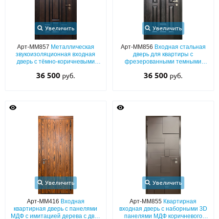
Увеличить
Увеличить
Арт-ММ857
Металлическая
Арт-ММ856
Входная стальная
звукоизоляционная входная
дверь для квартиры с
дверь с тёмно-коричневыми
фрезерованными темными
панелями МДФ с
панелями МДФ со шпоном (с
36 500
36 500
руб.
руб.
фрезерованием
шумоизоляцией)
Увеличить
Увеличить
Арт-ММ416
Входная
Арт-ММ855
Квартирная
квартирная дверь с панелями
входная дверь с наборными 3D
МДФ с имитацией дерева с двух
панелями МДФ коричневого