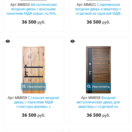
Арт-ММ933
Металлическая
Арт-ММ621
Современная
входная дверь с красными
входная дверь в квартиру с
панелями МДФ (окрас по RAL) и
отделкой из панелей МДФ
серыми наличниками (с
«текстура камня» с двух сторон
36 500
36 500
руб.
руб.
шумоизоляцией)
Увеличить
Увеличить
Арт-ММ659
Стальная входная
Арт-ММ658
Входная
дверь с панелями МДФ
металлическая дверь для
«текстура дерева» с
квартиры с отделкой из
горизонтальными чёрными
комбинированных панелей
36 500
36 500
руб.
руб.
полосками
МДФ со шпоном с обеих сторон