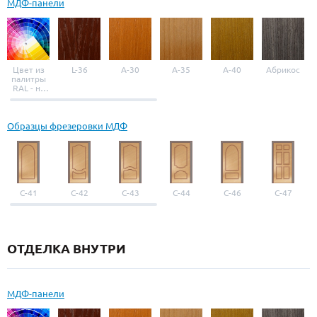
МДФ-панели
Цвет из
L-36
A-30
A-35
A-40
Абрикос
палитры
RAL - на
выбор
Образцы фрезеровки МДФ
С-41
С-42
С-43
С-44
С-46
С-47
ОТДЕЛКА ВНУТРИ
МДФ-панели