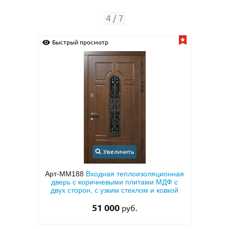
5
/
7
Быстрый просмотр
Быс
Увеличить
ионная
Арт-ММ50
Входная квартирная дверь с
Арт
ДФ с
МДФ ПВХ коричневого цвета с двух
кор
овкой
сторон
«а
27 000
руб.
29 500 руб.