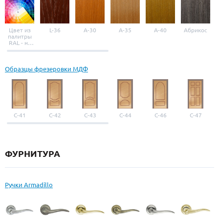
Цвет из
L-36
A-30
A-35
A-40
Абрикос
палитры
RAL - на
выбор
Образцы фрезеровки МДФ
С-41
С-42
С-43
С-44
С-46
С-47
ФУРНИТУРА
Ручки Armadillo