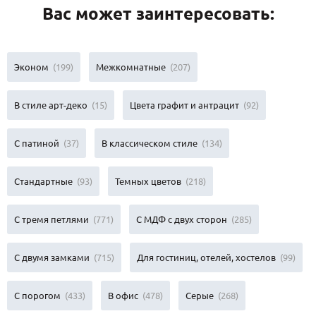
Вас может заинтересовать:
Эконом
(199)
Межкомнатные
(207)
В стиле арт-деко
(15)
Цвета графит и антрацит
(92)
С патиной
(37)
В классическом стиле
(134)
Стандартные
(93)
Темных цветов
(218)
С тремя петлями
(771)
С МДФ с двух сторон
(285)
С двумя замками
(715)
Для гостиниц, отелей, хостелов
(99)
С порогом
(433)
В офис
(478)
Серые
(268)