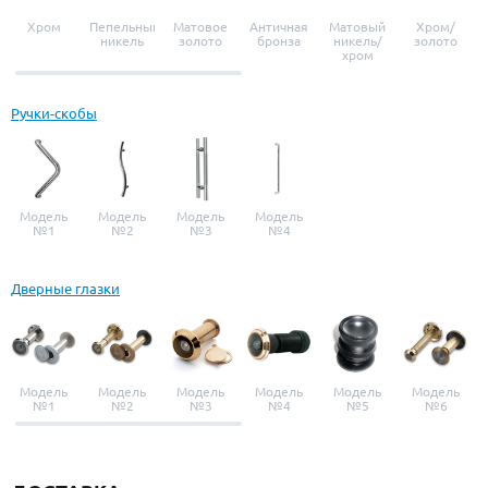
Хром
Пепельный
Матовое
Античная
Матовый
Хром/
никель
золото
бронза
никель/
золото
хром
Ручки-скобы
Модель
Модель
Модель
Модель
№1
№2
№3
№4
Дверные глазки
Модель
Модель
Модель
Модель
Модель
Модель
№1
№2
№3
№4
№5
№6