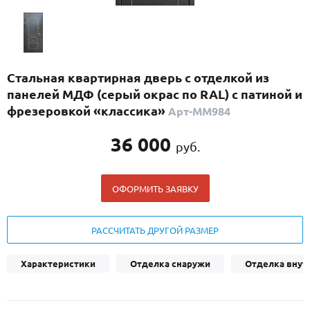
С реечным дизайном
(29)
ПО НАЗНАЧЕНИЮ
ПО ОСОБЕННОСТЯМ
Стальная квартирная дверь с отделкой из
ПО КОНСТРУКЦИИ
панелей МДФ (серый окрас по RAL) с патиной и
фрезеровкой «классика»
Арт-ММ984
Популярные двери
36 000
руб.
Двери со скидкой
ОФОРМИТЬ ЗАЯВКУ
ДВЕРИ С ТЕРМОРАЗРЫВОМ
ГАЛЕРЕЯ
РАССЧИТАТЬ ДРУГОЙ РАЗМЕР
ОПЛАТА
Характеристики
Отделка снаружи
Отделка внут
ДОСТАВКА
УСТАНОВКА