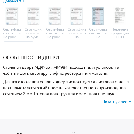
Документы
Сертификат
Сертификат
Сертификат
Сертификат
Сертификат
Перечень
соответствия
соответствия
соответствия
соответствия
соответствия
продукции
на ручки и
на ручки-
на ручки-
на
на
ООО
броненакладки
защелки
защелки
дверные
уплотнители
«УЗК», не
«Armadillo»
«Fuaro»
«Punto»
доводчики
«Schlegel
требующей
«Ajax»
Q-Lon»
сертификаци
ОСОБЕННОСТИ ДВЕРИ
Стальная дверь МДФ арт. ММ984 подходит для установки в
частный дом, квартиру, в офис, ресторан или магазин.
Для изготовления основы двери используется листовая сталь и
цельнометаллический профиль отечественного производства,
сечением 2 мм. Готовая конструкция имеет повышенную
жесткость и устойчивость к силовому взлому.
Читать далее
Для отделки с внешней стороны используется МДФ, и МДФ с
внутренней стороны. Вы можете выбрать цвет и фактуру
покрытия.
В базовую комплектацию входят: теплоизоляция пеноплекс для