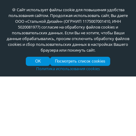
О продукции
🍪 Сайт использует файлы cookie для повышения удобства
пользования сайтом. Продолжая использовать сайт, Вы даете
ООО «Стальной Дизайн» (ОГРНИП 1175007001410, ИНН
Установка
5020081977) согласие на обработку файлов cookies и
пользовательских данных. Если Вы не хотите, чтобы Ваши
данные обрабатывались, просим отключить обработку файлов
cookies и сбор пользовательских данных в настройках Вашего
браузера или покинуть сайт.
OK
Посмотреть список cookies
Рейтинг ТОП-10 лучших дверей
с терморазрывом от
Политика использования cookies
производителя – 2022-2023
Записаться на замер