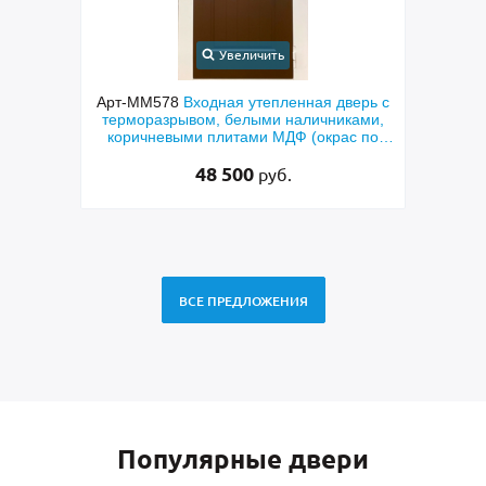
Увеличить
верь с
Арт-ММ787
Металлическая утеплённая
Арт-
ками,
дверь с терморазрывом, плитами MDF с
шп
с по
фрезеровкой, с решёткой и узким
термо
стеклом
58 500
руб.
ВСЕ ПРЕДЛОЖЕНИЯ
Популярные двери