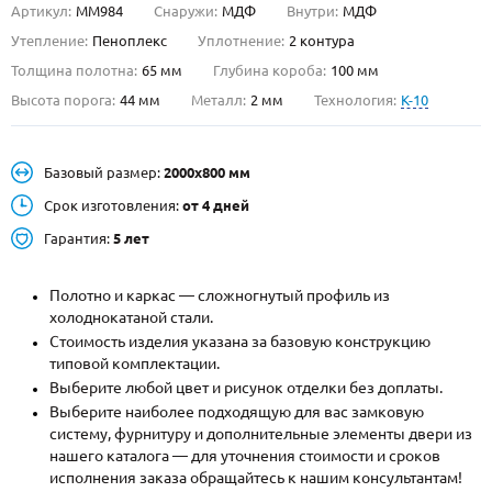
Артикул:
ММ984
Снаружи:
МДФ
Внутри:
МДФ
О НАС
Утепление:
Пеноплекс
Уплотнение:
2 контура
Толщина полотна:
65 мм
Глубина короба:
100 мм
КОНТАКТЫ
Высота порога:
44 мм
Металл:
2 мм
Технология:
K-10
Металлические двери от производителя с доставкой и установкой в
Базовый размер:
2000х800 мм
Москве и МО
Срок изготовления:
от 4 дней
НАЙТИ:
Гарантия:
5 лет
ПН-СБ - с 9:00 до 21:00, ВС - до 19:00
+7 (495) 411-44-41
Полотно и каркас — сложногнутый профиль из
холоднокатаной стали.
INFO@META-M.RU
Стоимость изделия указана за базовую конструкцию
типовой комплектации.
ЗАПРОСИТЬ РАСЧЕТ
Выберите любой цвет и рисунок отделки без доплаты.
Выберите наиболее подходящую для вас замковую
систему, фурнитуру и дополнительные элементы двери из
Каталог
Распродажа
Как купить
нашего каталога — для уточнения стоимости и сроков
исполнения заказа обращайтесь к нашим консультантам!
Записаться на замер