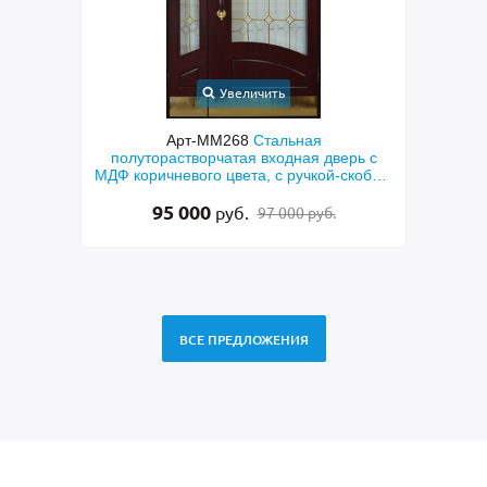
Увеличить
Увеличит
Арт-ММ268
Стальная
Арт-ММ256
Входная шум
торастворчатая входная дверь с
дверь с коричневыми п
ричневого цвета, с ручкой-скобой,
фрезерованием и узким 
ными отбойниками и остеклением
95 000
48 500
руб.
руб.
97 000 руб.
50 
ВСЕ ПРЕДЛОЖЕНИЯ