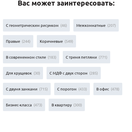
Вас может заинтересовать:
С геометрическим рисунком
(46)
Межкомнатные
(207)
Правые
(244)
Коричневые
(549)
В современном стиле
(183)
С тремя петлями
(771)
Для хрущевок
(30)
С МДФ с двух сторон
(285)
С двумя замками
(715)
С порогом
(433)
В офис
(478)
Бизнес-класса
(473)
В квартиру
(300)