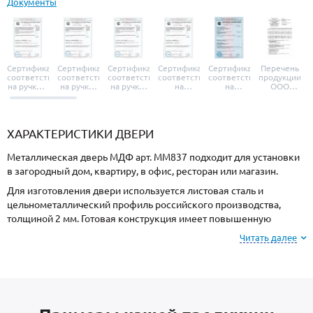
Документы
Сертификат
Сертификат
Сертификат
Сертификат
Сертификат
Перечень
соответствия
соответствия
соответствия
соответствия
соответствия
продукции
на ручки и
на ручки-
на ручки-
на
на
ООО
броненакладки
защелки
защелки
дверные
уплотнители
«УЗК», не
«Armadillo»
«Fuaro»
«Punto»
доводчики
«Schlegel
требующей
«Ajax»
Q-Lon»
сертификаци
ХАРАКТЕРИСТИКИ ДВЕРИ
Металлическая дверь МДФ арт. ММ837 подходит для установки
в загородный дом, квартиру, в офис, ресторан или магазин.
Для изготовления двери используется листовая сталь и
цельнометаллический профиль российского производства,
толщиной 2 мм. Готовая конструкция имеет повышенную
прочность и надежность.
Читать далее
Отделка снаружи МДФ, внутри МДФ. Выбирайте цвет и фактуру
покрытия под оформление фасада или внутренних интерьеров.
В типовую комплектацию входят: утеплитель полотна пеноплекс
с низким коэффициентом теплопроводности и 2 контура