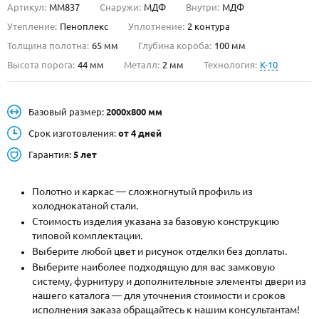
Артикул:
ММ837
Снаружи:
МДФ
Внутри:
МДФ
О НАС
Утепление:
Пеноплекс
Уплотнение:
2 контура
Толщина полотна:
65 мм
Глубина короба:
100 мм
КОНТАКТЫ
Высота порога:
44 мм
Металл:
2 мм
Технология:
K-10
Металлические двери от производителя с доставкой и установкой в
Базовый размер:
2000х800 мм
Москве и МО
Срок изготовления:
от 4 дней
НАЙТИ:
Гарантия:
5 лет
ПН-СБ - с 9:00 до 21:00, ВС - до 19:00
+7 (495) 411-44-41
Полотно и каркас — сложногнутый профиль из
холоднокатаной стали.
INFO@META-M.RU
Стоимость изделия указана за базовую конструкцию
типовой комплектации.
ЗАПРОСИТЬ РАСЧЕТ
Выберите любой цвет и рисунок отделки без доплаты.
Выберите наиболее подходящую для вас замковую
систему, фурнитуру и дополнительные элементы двери из
Каталог
Распродажа
Как купить
нашего каталога — для уточнения стоимости и сроков
исполнения заказа обращайтесь к нашим консультантам!
Записаться на замер