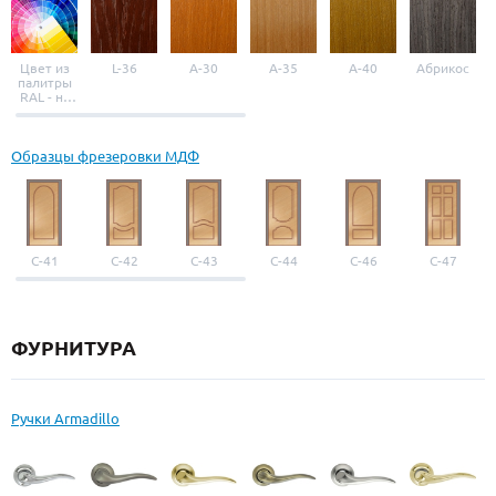
Цвет из
L-36
A-30
A-35
A-40
Абрикос
палитры
RAL - на
выбор
Образцы фрезеровки МДФ
С-41
С-42
С-43
С-44
С-46
С-47
ФУРНИТУРА
Ручки Armadillo