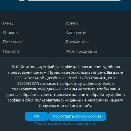
О нас
Услуги
Отзывы
Как купить
Полезное
Документы
Новости
Фото продукции
Контакты
Гарантии и возврат
🍪 Сайт использует файлы cookie для повышения удобства
пользования сайтом. Продолжая использовать сайт, Вы даете
Каталог дверей
Двери в дом
ООО «Стальной Дизайн» (ОГРНИП 1175007001410, ИНН
5020081977) согласие на обработку файлов cookies и
Двери со скидкой
Парадные двери
пользовательских данных. Если Вы не хотите, чтобы Ваши
данные обрабатывались, просим отключить обработку файлов
Популярные двери
Двери в квартиру
cookies и сбор пользовательских данных в настройках Вашего
Быстрый подбор двери
Тамбурные двери
браузера или покинуть сайт.
Двери класса ЭКОНОМ
Противопожарные двери
OK
Посмотреть список cookies
Политика использования cookies