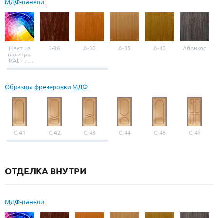
МДФ-панели
Цвет из
L-36
A-30
A-35
A-40
Абрикос
палитры
RAL - на
выбор
Образцы фрезеровки МДФ
С-41
С-42
С-43
С-44
С-46
С-47
ОТДЕЛКА ВНУТРИ
МДФ-панели