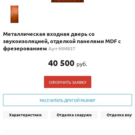
С реечным дизайном
(29)
ПО НАЗНАЧЕНИЮ
ПО ОСОБЕННОСТЯМ
Металлическая входная дверь со
ПО КОНСТРУКЦИИ
звукоизоляцией, отделкой панелями MDF с
фрезерованием
Арт-ММ837
Популярные двери
40 500
руб.
Двери со скидкой
ОФОРМИТЬ ЗАЯВКУ
ДВЕРИ С ТЕРМОРАЗРЫВОМ
ГАЛЕРЕЯ
РАССЧИТАТЬ ДРУГОЙ РАЗМЕР
ОПЛАТА
Характеристики
Отделка снаружи
Отделка внут
ДОСТАВКА
УСТАНОВКА