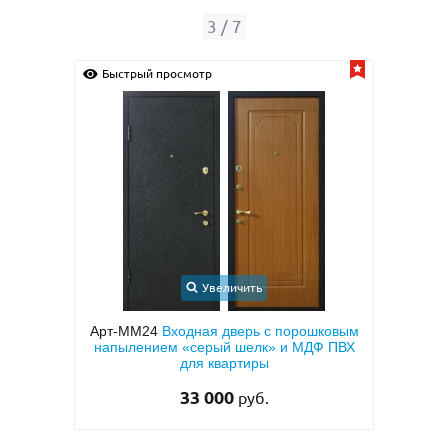
4
/
7
просмотр
Быстрый просмотр
Увеличить
Увеличить
4
Входная дверь с порошковым
Арт-ММ50
Входная квартирн
ем «серый шелк» и МДФ ПВХ
МДФ ПВХ коричневого цвет
для квартиры
сторон
33 000
27 000
руб.
руб.
29 500 