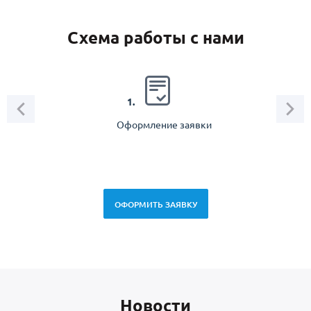
Схема работы с нами
2.
1.
Оформление заявки
Зам
спец
ОФОРМИТЬ ЗАЯВКУ
Новоcти