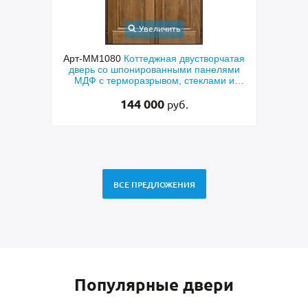
Увеличить
Увеличить
080
Коттеджная двустворчатая
Арт-ММ578
Входная утепленн
о шпонированными панелями
терморазрывом, белыми нал
терморазрывом, стеклами и
коричневыми плитами МДФ 
коваными решетками
RAL) и стеклом
144 000
48 500
руб.
руб.
ВСЕ ПРЕДЛОЖЕНИЯ
Популярные двери