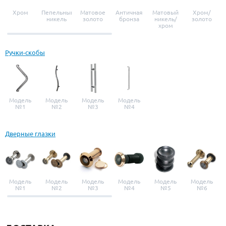
Хром
Пепельный
Матовое
Античная
Матовый
Хром/
никель
золото
бронза
никель/
золото
хром
Ручки-скобы
Модель
Модель
Модель
Модель
№1
№2
№3
№4
Дверные глазки
Модель
Модель
Модель
Модель
Модель
Модель
№1
№2
№3
№4
№5
№6