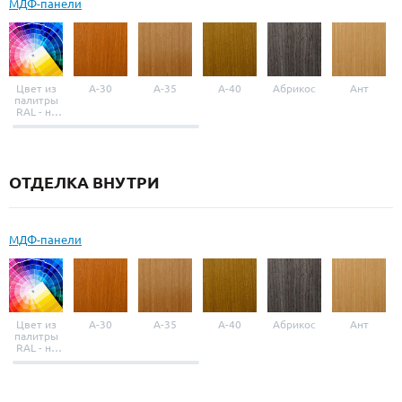
МДФ-панели
Цвет из
A-30
A-35
A-40
Абрикос
Ант
палитры
RAL - на
выбор
ОТДЕЛКА ВНУТРИ
МДФ-панели
Цвет из
A-30
A-35
A-40
Абрикос
Ант
палитры
RAL - на
выбор