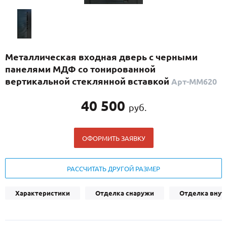
С реечным дизайном
(29)
ПО НАЗНАЧЕНИЮ
ПО ОСОБЕННОСТЯМ
Металлическая входная дверь с черными
ПО КОНСТРУКЦИИ
панелями МДФ со тонированной
вертикальной стеклянной вставкой
Арт-ММ620
Популярные двери
40 500
руб.
Двери со скидкой
ОФОРМИТЬ ЗАЯВКУ
ДВЕРИ С ТЕРМОРАЗРЫВОМ
ГАЛЕРЕЯ
РАССЧИТАТЬ ДРУГОЙ РАЗМЕР
ОПЛАТА
Характеристики
Отделка снаружи
Отделка внут
ДОСТАВКА
УСТАНОВКА