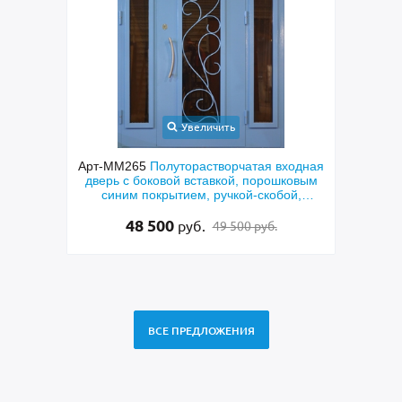
Увеличить
орная
Арт-ММ265
Полуторастворчатая входная
Арт-
чкой-
дверь с боковой вставкой, порошковым
с кор
раской
синим покрытием, ручкой-скобой,
стеклами и ковкой
48 500
руб.
49 500 руб.
ВСЕ ПРЕДЛОЖЕНИЯ