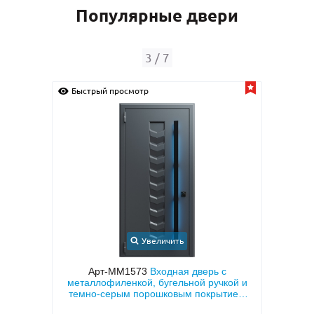
Популярные двери
3
/
7
Быстрый просмотр
Быс
Увеличить
 МДФ с
Арт-ММ1573
Входная дверь с
й
металлофиленкой, бугельной ручкой и
мета
темно-серым порошковым покрытием
тем
RAL 7021