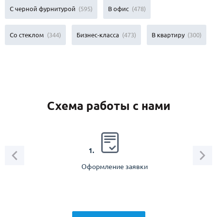
С черной фурнитурой
(595)
В офис
(478)
Со стеклом
(344)
Бизнес-класса
(473)
В квартиру
(300)
Схема работы с нами
2.
1.
Оформление заявки
Зам
спец