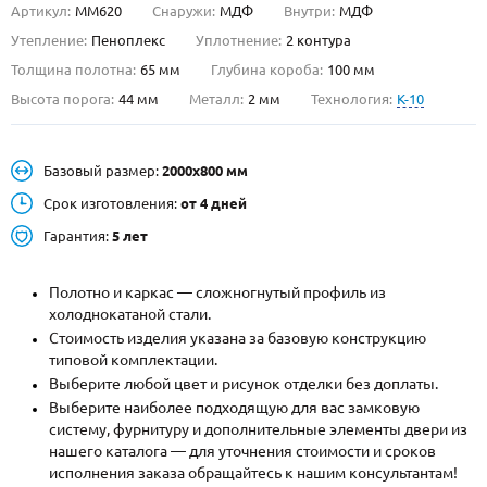
Артикул:
ММ620
Снаружи:
МДФ
Внутри:
МДФ
О НАС
Утепление:
Пеноплекс
Уплотнение:
2 контура
Толщина полотна:
65 мм
Глубина короба:
100 мм
КОНТАКТЫ
Высота порога:
44 мм
Металл:
2 мм
Технология:
K-10
Металлические двери от производителя с доставкой и установкой в
Базовый размер:
2000х800 мм
Москве и МО
Срок изготовления:
от 4 дней
НАЙТИ:
Гарантия:
5 лет
ПН-СБ - с 9:00 до 21:00, ВС - до 19:00
+7 (495) 411-44-41
Полотно и каркас — сложногнутый профиль из
холоднокатаной стали.
INFO@META-M.RU
Стоимость изделия указана за базовую конструкцию
типовой комплектации.
ЗАПРОСИТЬ РАСЧЕТ
Выберите любой цвет и рисунок отделки без доплаты.
Выберите наиболее подходящую для вас замковую
систему, фурнитуру и дополнительные элементы двери из
Каталог
Распродажа
Как купить
нашего каталога — для уточнения стоимости и сроков
исполнения заказа обращайтесь к нашим консультантам!
Записаться на замер