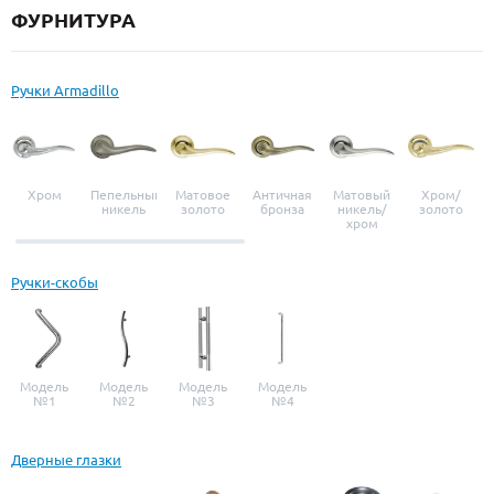
ФУРНИТУРА
Ручки Armadillo
Хром
Пепельный
Матовое
Античная
Матовый
Хром/
никель
золото
бронза
никель/
золото
хром
Ручки-скобы
Модель
Модель
Модель
Модель
№1
№2
№3
№4
Дверные глазки