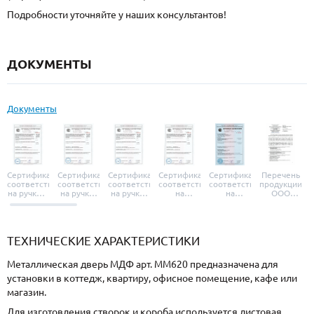
Подробности уточняйте у наших консультантов!
ДОКУМЕНТЫ
Документы
Сертификат
Сертификат
Сертификат
Сертификат
Сертификат
Перечень
соответствия
соответствия
соответствия
соответствия
соответствия
продукции
на ручки и
на ручки-
на ручки-
на
на
ООО
броненакладки
защелки
защелки
дверные
уплотнители
«УЗК», не
«Armadillo»
«Fuaro»
«Punto»
доводчики
«Schlegel
требующей
«Ajax»
Q-Lon»
сертификаци
ТЕХНИЧЕСКИЕ ХАРАКТЕРИСТИКИ
Металлическая дверь МДФ арт. ММ620 предназначена для
установки в коттедж, квартиру, офисное помещение, кафе или
магазин.
Для изготовления створок и короба используется листовая