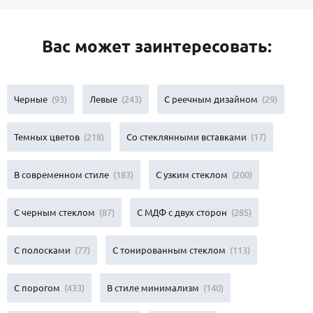
Вас может заинтересовать:
Черные
(93)
Левые
(243)
С реечным дизайном
(29)
Темных цветов
(218)
Со стеклянными вставками
(17)
В современном стиле
(183)
С узким стеклом
(200)
С черным стеклом
(87)
С МДФ с двух сторон
(285)
С полосками
(77)
С тонированным стеклом
(113)
С порогом
(433)
В стиле минимализм
(140)