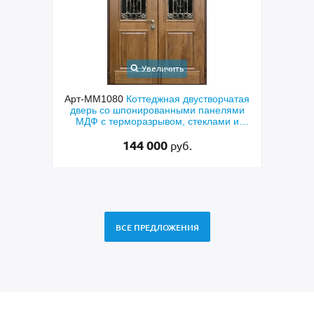
Увеличить
ходная
Арт-ММ1080
Коттеджная двустворчатая
Арт-
й МДФ
дверь со шпонированными панелями
терм
мным
МДФ с терморазрывом, стеклами и
кор
коваными решетками
144 000
руб.
ВСЕ ПРЕДЛОЖЕНИЯ