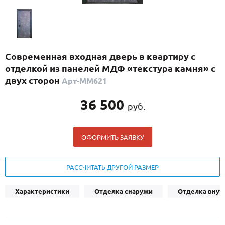
С реечным дизайном
(29)
ПО НАЗНАЧЕНИЮ
ПО ОСОБЕННОСТЯМ
Современная входная дверь в квартиру с
ПО КОНСТРУКЦИИ
отделкой из панелей МДФ «текстура камня» с
двух сторон
Арт-ММ621
Популярные двери
36 500
руб.
Двери со скидкой
ОФОРМИТЬ ЗАЯВКУ
ДВЕРИ С ТЕРМОРАЗРЫВОМ
ГАЛЕРЕЯ
РАССЧИТАТЬ ДРУГОЙ РАЗМЕР
ОПЛАТА
Характеристики
Отделка снаружи
Отделка внут
ДОСТАВКА
УСТАНОВКА