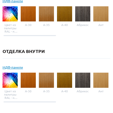
МДФ-панели
Цвет из
A-30
A-35
A-40
Абрикос
Ант
палитры
RAL - на
выбор
ОТДЕЛКА ВНУТРИ
МДФ-панели
Цвет из
A-30
A-35
A-40
Абрикос
Ант
палитры
RAL - на
выбор