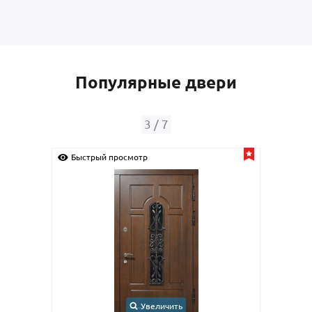
Популярные двери
4
/
7
Быстрый просмотр
Быс
Увеличить