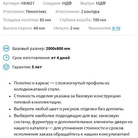
Артикул:
ММ621
Снаружи:
МДФ
Внутри:
МДФ
О НАС
Утепление:
Пеноплекс
Уплотнение:
2 контура
Толщина полотна:
65 мм
Глубина короба:
100 мм
КОНТАКТЫ
Высота порога:
44 мм
Металл:
2 мм
Технология:
K-10
Металлические двери от производителя с доставкой и установкой в
Базовый размер:
2000х800 мм
Москве и МО
Срок изготовления:
от 4 дней
НАЙТИ:
Гарантия:
5 лет
ПН-СБ - с 9:00 до 21:00, ВС - до 19:00
+7 (495) 411-44-41
Полотно и каркас — сложногнутый профиль из
холоднокатаной стали.
INFO@META-M.RU
Стоимость изделия указана за базовую конструкцию
типовой комплектации.
ЗАПРОСИТЬ РАСЧЕТ
Выберите любой цвет и рисунок отделки без доплаты.
Выберите наиболее подходящую для вас замковую
систему, фурнитуру и дополнительные элементы двери из
Каталог
Распродажа
Как купить
нашего каталога — для уточнения стоимости и сроков
исполнения заказа обращайтесь к нашим консультантам!
Записаться на замер