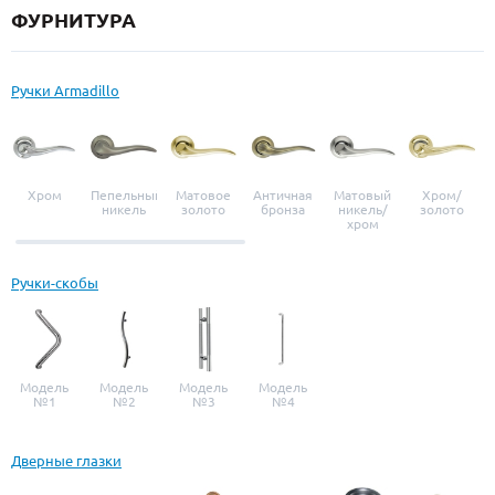
ФУРНИТУРА
Ручки Armadillo
Хром
Пепельный
Матовое
Античная
Матовый
Хром/
никель
золото
бронза
никель/
золото
хром
Ручки-скобы
Модель
Модель
Модель
Модель
№1
№2
№3
№4
Дверные глазки