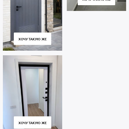
ХОЧУ ТАКУЮ ЖЕ
ХОЧУ ТАКУЮ ЖЕ