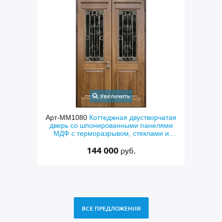
Увеличить
ходная
Арт-ММ1080
Коттеджная двустворчатая
Арт-
й МДФ
дверь со шпонированными панелями
терм
мным
МДФ с терморазрывом, стеклами и
кор
коваными решетками
144 000
руб.
ВСЕ ПРЕДЛОЖЕНИЯ