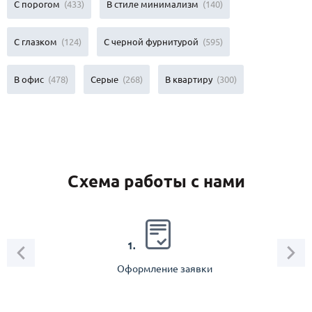
С порогом
(433)
В стиле минимализм
(140)
С глазком
(124)
С черной фурнитурой
(595)
В офис
(478)
Серые
(268)
В квартиру
(300)
Схема работы с нами
2.
1.
Оформление заявки
Зам
спец