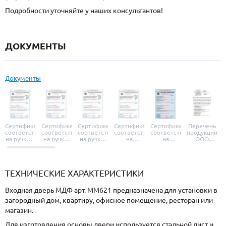
Подробности уточняйте у наших консультантов!
ДОКУМЕНТЫ
Документы
Сертификат
Сертификат
Сертификат
Сертификат
Сертификат
Перечень
соответствия
соответствия
соответствия
соответствия
соответствия
продукции
на ручки и
на ручки-
на ручки-
на
на
ООО
броненакладки
защелки
защелки
дверные
уплотнители
«УЗК», не
«Armadillo»
«Fuaro»
«Punto»
доводчики
«Schlegel
требующей
«Ajax»
Q-Lon»
сертификаци
ТЕХНИЧЕСКИЕ ХАРАКТЕРИСТИКИ
Входная дверь МДФ арт. ММ621 предназначена для установки в
загородный дом, квартиру, офисное помещение, ресторан или
магазин.
Для изготовления основы двери используется стальной лист и