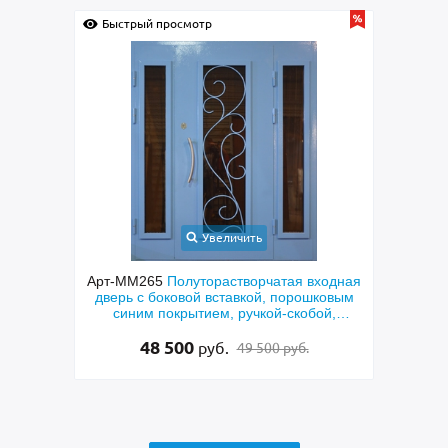
Быстрый просмотр
Быс
Увеличить
онная
Арт-ММ265
Полуторастворчатая входная
Арт
МДФ с
дверь с боковой вставкой, порошковым
кетом
синим покрытием, ручкой-скобой,
стеклами и ковкой
48 500
руб.
49 500 руб.