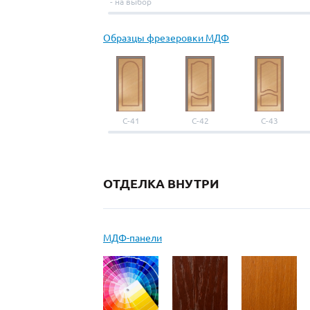
- на выбор
Образцы фрезеровки МДФ
С-41
С-42
С-43
ОТДЕЛКА ВНУТРИ
МДФ-панели