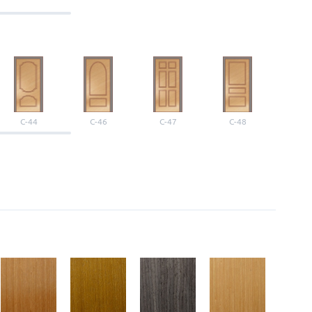
С-44
С-46
С-47
С-48
С-4