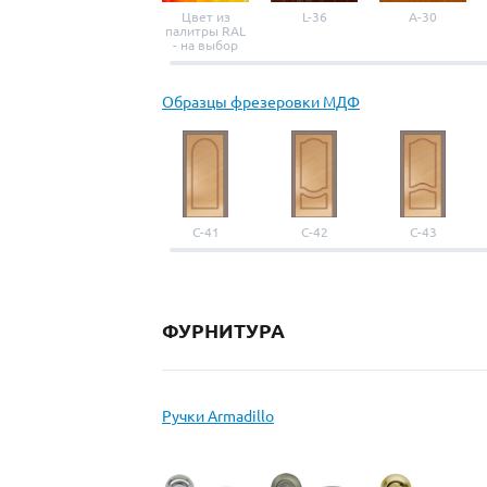
Цвет из
L-36
A-30
палитры RAL
- на выбор
Образцы фрезеровки МДФ
С-41
С-42
С-43
ФУРНИТУРА
Ручки Armadillo