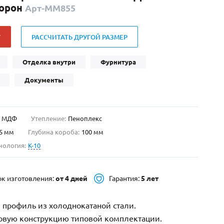
торон
Арт-ММ855
Нестандартные
(479)
Двустворчатые
(42)
У
РАССЧИТАТЬ ДРУГОЙ РАЗМЕР
С фрамугой
(265)
С внутренним открыванием
(2)
Отделка внутри
Фурнитура
4-го класса защиты
(499)
Документы
Полуторапольные
(289)
МДФ
Утепление:
Пеноплекс
5 мм
Глубина короба:
100 мм
нология:
K-10
ок изготовления:
от 4 дней
Гарантия:
5 лет
 профиль из холоднокатаной стали.
зовую конструкцию типовой комплектации.