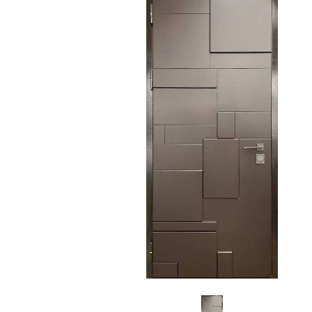
С зеркалом
Для дачи
(13)
(
С выдавленным рисунком
Для бани
(35)
(
С металлобагетом
Для общес
(571)
Белые
Для магаз
(108)
С геометрическим рисунком
Для элект
(46)
С реечным дизайном
В лифтов
(29)