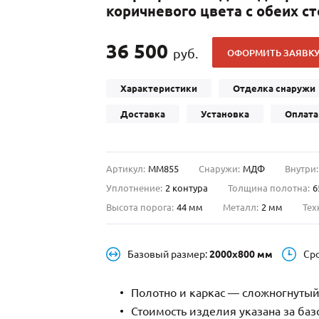
коричневого цвета с обеих с
С отбойником
203)
(91)
С кнокером
42)
(94)
36 500
руб.
ОФОРМИТЬ ЗАЯВК
твенных зданий
С импостами
(93)
(73)
ина
С карнизом
(49)
(207)
Характеристики
Отделка снаружи
рощитовой
С витражами
(14)
(11)
Доставка
Установка
Оплата
ые холлы
В современном стиле
(23)
(183)
Артикул:
ММ855
Снаружи:
МДФ
Внутри:
Уплотнение:
2 контура
Толщина полотна:
6
Высота порога:
44 мм
Металл:
2 мм
Тех
Базовый размер:
2000х800 мм
Ср
Полотно и каркас — сложногнутый
Стоимость изделия указана за ба