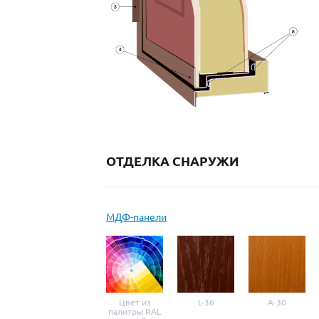
ОТДЕЛКА СНАРУЖИ
МДФ-панели
Цвет из
L-36
A-30
палитры RAL