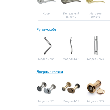
Хром
Пепельный
Матовое
никель
золото
Ручки-скобы
Модель №1
Модель №2
Модель №3
Дверные глазки
Модель №1
Модель №2
Модель №3