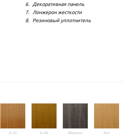
Декоративная панель
Лонжерон жесткости
Резиновый уплотнитель
A-35
A-40
Абрикос
Ант
Б-1