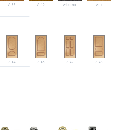
A-35
A-40
Абрикос
Ант
Б-1
С-44
С-46
С-47
С-48
С-4