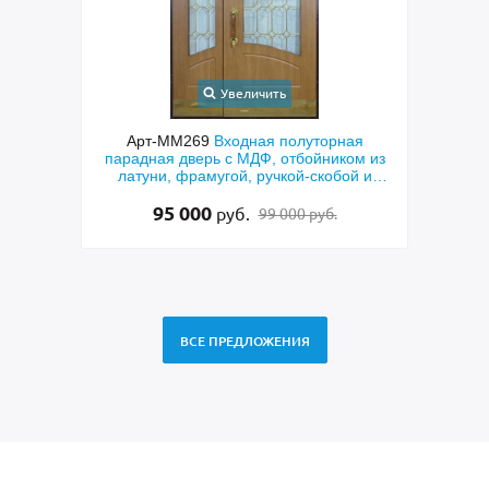
Увеличить
Увеличить
ходная полуторная
Арт-ММ273
Металлическая полутор
с МДФ, отбойником из
техническая дверь с большими стек
ой, ручкой-скобой и
и порошковым серым окрашивани
теклом
40 000
уб.
руб.
99 000 руб.
37 000 руб.
ВСЕ ПРЕДЛОЖЕНИЯ