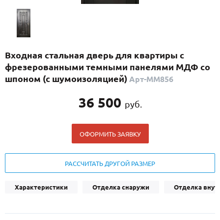
С реечным дизайном
(29)
ПО НАЗНАЧЕНИЮ
ПО ОСОБЕННОСТЯМ
Входная стальная дверь для квартиры с
ПО КОНСТРУКЦИИ
фрезерованными темными панелями МДФ со
шпоном (с шумоизоляцией)
Арт-ММ856
Популярные двери
36 500
руб.
Двери со скидкой
ОФОРМИТЬ ЗАЯВКУ
ДВЕРИ С ТЕРМОРАЗРЫВОМ
ГАЛЕРЕЯ
РАССЧИТАТЬ ДРУГОЙ РАЗМЕР
ОПЛАТА
Характеристики
Отделка снаружи
Отделка внут
ДОСТАВКА
УСТАНОВКА