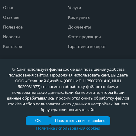
О нас
Услуги
Отзывы
Как купить
Полезное
Документы
Новости
Фото продукции
Контакты
Гарантии и возврат
Каталог дверей
Двери в дом
🍪 Сайт использует файлы cookie для повышения удобства
Двери со скидкой
Парадные двери
пользования сайтом. Продолжая использовать сайт, Вы даете
ООО «Стальной Дизайн» (ОГРНИП 1175007001410, ИНН
Популярные двери
Двери в квартиру
5020081977) согласие на обработку файлов cookies и
Быстрый подбор двери
Тамбурные двери
пользовательских данных. Если Вы не хотите, чтобы Ваши
данные обрабатывались, просим отключить обработку файлов
Двери класса ЭКОНОМ
Противопожарные двери
cookies и сбор пользовательских данных в настройках Вашего
браузера или покинуть сайт.
OK
Посмотреть список cookies
Политика обработки персональных данных
Политика использования cookies
Политика обработки файлов Cookie
© МЕТА ДВЕРИ, Входные металлические двери в Москве и Московской области