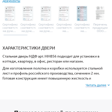
Документы
Сертификат
Сертификат
Сертификат
Сертификат
Сертификат
Перечень
соответствия
соответствия
соответствия
соответствия
соответствия
продукции
на ручки и
на ручки-
на ручки-
на
на
ООО
броненакладки
защелки
защелки
дверные
уплотнители
«УЗК», не
«Armadillo»
«Fuaro»
«Punto»
доводчики
«Schlegel
требующей
«Ajax»
Q-Lon»
сертификаци
ХАРАКТЕРИСТИКИ ДВЕРИ
Стальная дверь МДФ арт. ММ856 подходит для установки в
коттедж, квартиру, в офис, ресторан или магазин.
Для изготовления полотна и коробки используется стальной
лист и профиль российского производства, сечением 2 мм.
Готовая конструкция имеет повышенную жесткость и
взломостойкость.
Читать далее
Отделка снаружи МДФ, внутри МДФ. Выбирайте цвет и фактуру
покрытия под оформление фасада или внутренних интерьеров.
В комплект входят: утеплитель полотна пеноплекс с хорошей
защитой от холода и 2 контура уплотнения для блокирования