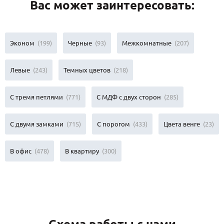
Вас может заинтересовать:
Эконом
(199)
Черные
(93)
Межкомнатные
(207)
Левые
(243)
Темных цветов
(218)
С тремя петлями
(771)
С МДФ с двух сторон
(285)
С двумя замками
(715)
С порогом
(433)
Цвета венге
(23)
В офис
(478)
В квартиру
(300)