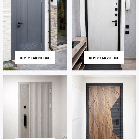
ХОЧУ ТАКУЮ ЖЕ
ХОЧУ ТАКУЮ ЖЕ