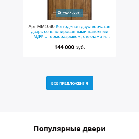
личить
Увеличить
жная двустворчатая
Арт-ММ578
Входная утепленная дверь 
ванными панелями
терморазрывом, белыми наличниками
ывом, стеклами и
коричневыми плитами МДФ (окрас по
решетками
RAL) и стеклом
00
48 500
руб.
руб.
ВСЕ ПРЕДЛОЖЕНИЯ
Популярные двери