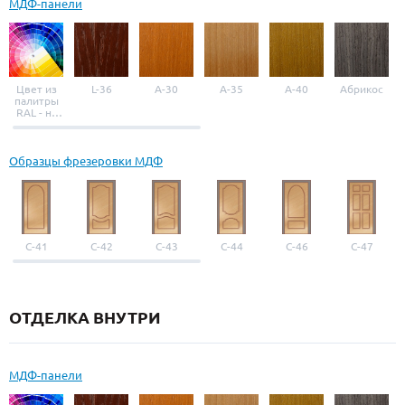
МДФ-панели
Цвет из
L-36
A-30
A-35
A-40
Абрикос
палитры
RAL - на
выбор
Образцы фрезеровки МДФ
С-41
С-42
С-43
С-44
С-46
С-47
ОТДЕЛКА ВНУТРИ
МДФ-панели