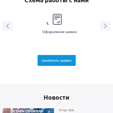
Схема работы с нами
2.
1.
Оформление заявки
Зам
спец
ОФОРМИТЬ ЗАЯВКУ
Новоcти
07 Авг 2026