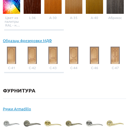
Цвет из
L-36
A-30
A-35
A-40
Абрикос
палитры
RAL - на
выбор
Образцы фрезеровки МДФ
С-41
С-42
С-43
С-44
С-46
С-47
ФУРНИТУРА
Ручки Armadillo