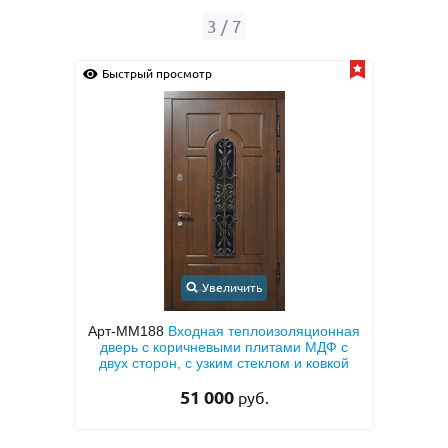
4
/
7
р
Быстрый просмотр
Увеличить
Увеличить
ая теплоизоляционная
Арт-ММ50
Входная квартирная двер
евыми плитами МДФ с
МДФ ПВХ коричневого цвета с дву
узким стеклом и ковкой
сторон
 000
27 000
руб.
руб.
29 500 руб.