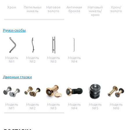
Хром
Пепельный
Матовое
Античная
Матовый
Хром/
никель
золото
бронза
никель/
золото
хром
Ручки-скобы
Модель
Модель
Модель
Модель
№1
№2
№3
№4
Дверные глазки
Модель
Модель
Модель
Модель
Модель
Модель
№1
№2
№3
№4
№5
№6