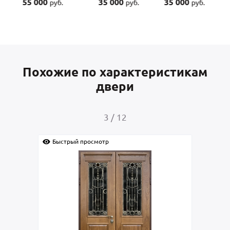
35 000
35 000
45 000
уб.
руб.
руб.
руб.
Похожие по характеристикам
двери
4
/
12
Быстрый просмотр