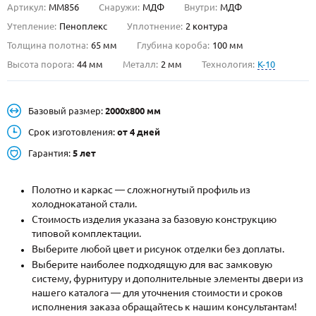
Артикул:
ММ856
Снаружи:
МДФ
Внутри:
МДФ
О НАС
Утепление:
Пеноплекс
Уплотнение:
2 контура
Толщина полотна:
65 мм
Глубина короба:
100 мм
КОНТАКТЫ
Высота порога:
44 мм
Металл:
2 мм
Технология:
K-10
Металлические двери от производителя с доставкой и установкой в
Базовый размер:
2000х800 мм
Москве и МО
Срок изготовления:
от 4 дней
НАЙТИ:
Гарантия:
5 лет
ПН-СБ - с 9:00 до 21:00, ВС - до 19:00
+7 (495) 411-44-41
Полотно и каркас — сложногнутый профиль из
холоднокатаной стали.
INFO@META-M.RU
Стоимость изделия указана за базовую конструкцию
типовой комплектации.
ЗАПРОСИТЬ РАСЧЕТ
Выберите любой цвет и рисунок отделки без доплаты.
Выберите наиболее подходящую для вас замковую
систему, фурнитуру и дополнительные элементы двери из
Каталог
Распродажа
Как купить
нашего каталога — для уточнения стоимости и сроков
исполнения заказа обращайтесь к нашим консультантам!
Записаться на замер