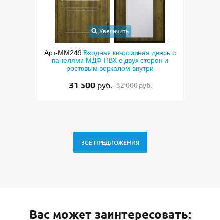
Увеличить
невая
Арт-ММ249
Входная квартирная дверь с
А
панелями МДФ ПВХ с двух сторон и
пара
ростовым зеркалом внутри
ла
31 500
руб.
32 000 руб.
ВСЕ ПРЕДЛОЖЕНИЯ
Вас может заинтересовать: