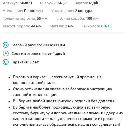
Артикул:
ММ873
Снаружи:
МДФ
Внутри:
МДФ
О НАС
Утепление:
Пеноплекс
Уплотнение:
2 контура
Толщина полотна:
65 мм
Глубина короба:
100 мм
КОНТАКТЫ
Высота порога:
44 мм
Металл:
2 мм
Технология:
K-10
Металлические двери от производителя с доставкой и установкой в
Базовый размер:
2000х800 мм
Москве и МО
Срок изготовления:
от 4 дней
НАЙТИ:
Гарантия:
5 лет
ПН-СБ - с 9:00 до 21:00, ВС - до 19:00
+7 (495) 411-44-41
Полотно и каркас — сложногнутый профиль из
холоднокатаной стали.
INFO@META-M.RU
Стоимость изделия указана за базовую конструкцию
типовой комплектации.
ЗАПРОСИТЬ РАСЧЕТ
Выберите любой цвет и рисунок отделки без доплаты.
Выберите наиболее подходящую для вас замковую
систему, фурнитуру и дополнительные элементы двери из
Каталог
Распродажа
Как купить
нашего каталога — для уточнения стоимости и сроков
исполнения заказа обращайтесь к нашим консультантам!
Записаться на замер