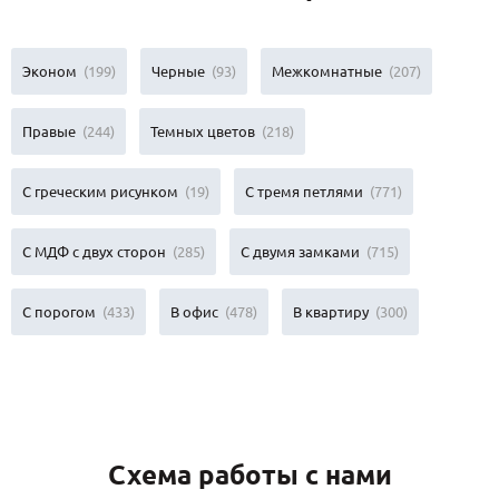
Эконом
(199)
Черные
(93)
Межкомнатные
(207)
Правые
(244)
Темных цветов
(218)
С греческим рисунком
(19)
С тремя петлями
(771)
С МДФ с двух сторон
(285)
С двумя замками
(715)
С порогом
(433)
В офис
(478)
В квартиру
(300)
Схема работы с нами