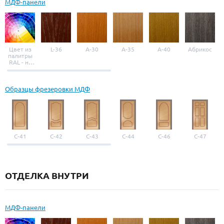
МДФ-панели
Цвет из
L-36
A-30
A-35
A-40
Абрикос
палитры
RAL - на
выбор
Образцы фрезеровки МДФ
С-41
С-42
С-43
С-44
С-46
С-47
ОТДЕЛКА ВНУТРИ
МДФ-панели