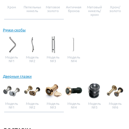
Хром
Пепельный
Матовое
Античная
Матовый
Хром/
никель
золото
бронза
никель/
золото
хром
Ручки-скобы
Модель
Модель
Модель
Модель
№1
№2
№3
№4
Дверные глазки
Модель
Модель
Модель
Модель
Модель
Модель
№1
№2
№3
№4
№5
№6