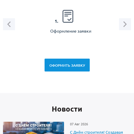
2.
1.
Оформление заявки
Зам
спец
ОФОРМИТЬ ЗАЯВКУ
Новоcти
07 Авг 2026
С Днём строителя! Создавая