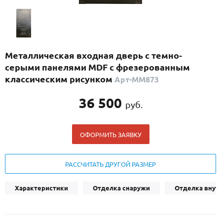
С реечным дизайном
(29)
ПО НАЗНАЧЕНИЮ
ПО ОСОБЕННОСТЯМ
Металлическая входная дверь с темно-
ПО КОНСТРУКЦИИ
серыми панелями MDF с фрезерованным
классическим рисунком
Арт-ММ873
Популярные двери
36 500
руб.
Двери со скидкой
ОФОРМИТЬ ЗАЯВКУ
ДВЕРИ С ТЕРМОРАЗРЫВОМ
ГАЛЕРЕЯ
РАССЧИТАТЬ ДРУГОЙ РАЗМЕР
ОПЛАТА
Характеристики
Отделка снаружи
Отделка внут
ДОСТАВКА
УСТАНОВКА