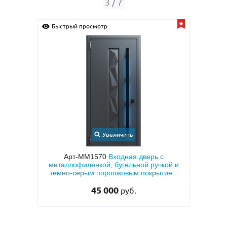
3
/
7
Быстрый просмотр
Быс
Увеличить
с
Арт-ММ1570
Входная дверь с
Арт-
кой и
металлофиленкой, бугельной ручкой и
напы
тием
темно-серым порошковым покрытием
RAL 7021
45 000
руб.