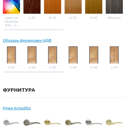
Цвет из
L-36
A-30
A-35
A-40
Абрикос
палитры
RAL - на
выбор
Образцы фрезеровки МДФ
С-41
С-42
С-43
С-44
С-46
С-47
ФУРНИТУРА
Ручки Armadillo