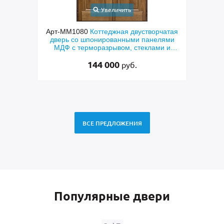
Увеличить
ходная
Арт-ММ1080
Коттеджная двустворчатая
Арт-
й МДФ
дверь со шпонированными панелями
терм
мным
МДФ с терморазрывом, стеклами и
кор
коваными решетками
144 000
руб.
ВСЕ ПРЕДЛОЖЕНИЯ
Популярные двери