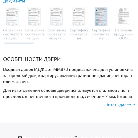
Документы
Сертификат
Сертификат
Сертификат
Сертификат
Сертификат
Перечень
соответствия
соответствия
соответствия
соответствия
соответствия
продукции
на ручки и
на ручки-
на ручки-
на
на
ООО
броненакладки
защелки
защелки
дверные
уплотнители
«УЗК», не
«Armadillo»
«Fuaro»
«Punto»
доводчики
«Schlegel
требующей
«Ajax»
Q-Lon»
сертификаци
ОСОБЕННОСТИ ДВЕРИ
Входная дверь МДФ арт. ММ873 предназначена для установки в
загородный дом, квартиру, административное здание, ресторан
или магазин.
Для изготовления основы двери используется стальной лист и
профиль отечественного производства, сечением 2 мм. Готовая
конструкция имеет повышенную жесткость и взломостойкость.
Читать далее
Отделка снаружи МДФ, внутри МДФ. Вы можете выбрать цвет и
фактуру покрытия.
В типовую комплектацию входят: теплоизоляционный материал
пеноплекс с низким коэффициентом теплопроводности и 2