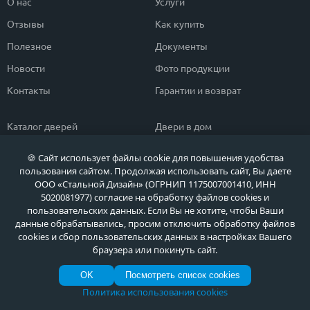
О нас
Услуги
Отзывы
Как купить
Полезное
Документы
Новости
Фото продукции
Контакты
Гарантии и возврат
Каталог дверей
Двери в дом
Двери со скидкой
Парадные двери
🍪 Сайт использует файлы cookie для повышения удобства
пользования сайтом. Продолжая использовать сайт, Вы даете
Популярные двери
Двери в квартиру
ООО «Стальной Дизайн» (ОГРНИП 1175007001410, ИНН
Быстрый подбор двери
Тамбурные двери
5020081977) согласие на обработку файлов cookies и
пользовательских данных. Если Вы не хотите, чтобы Ваши
Двери класса ЭКОНОМ
Противопожарные двери
данные обрабатывались, просим отключить обработку файлов
cookies и сбор пользовательских данных в настройках Вашего
браузера или покинуть сайт.
Политика обработки персональных данных
OK
Посмотреть список cookies
Политика обработки файлов Cookie
© МЕТА ДВЕРИ, Входные металлические двери в Москве и Московской области
Политика использования cookies
по выгодным ценам, 2026 г.