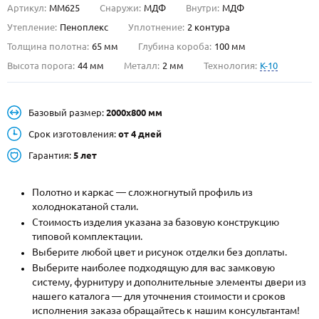
Артикул:
ММ625
Снаружи:
МДФ
Внутри:
МДФ
О НАС
Утепление:
Пеноплекс
Уплотнение:
2 контура
Толщина полотна:
65 мм
Глубина короба:
100 мм
КОНТАКТЫ
Высота порога:
44 мм
Металл:
2 мм
Технология:
K-10
Металлические двери от производителя с доставкой и установкой в
Базовый размер:
2000х800 мм
Москве и МО
Срок изготовления:
от 4 дней
НАЙТИ:
Гарантия:
5 лет
ПН-СБ - с 9:00 до 21:00, ВС - до 19:00
+7 (495) 411-44-41
Полотно и каркас — сложногнутый профиль из
холоднокатаной стали.
INFO@META-M.RU
Стоимость изделия указана за базовую конструкцию
типовой комплектации.
ЗАПРОСИТЬ РАСЧЕТ
Выберите любой цвет и рисунок отделки без доплаты.
Выберите наиболее подходящую для вас замковую
систему, фурнитуру и дополнительные элементы двери из
Каталог
Распродажа
Как купить
нашего каталога — для уточнения стоимости и сроков
исполнения заказа обращайтесь к нашим консультантам!
Записаться на замер