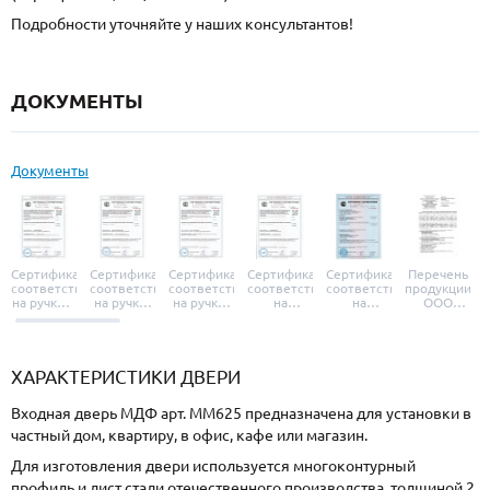
Подробности уточняйте у наших консультантов!
ДОКУМЕНТЫ
Документы
Сертификат
Сертификат
Сертификат
Сертификат
Сертификат
Перечень
соответствия
соответствия
соответствия
соответствия
соответствия
продукции
на ручки и
на ручки-
на ручки-
на
на
ООО
броненакладки
защелки
защелки
дверные
уплотнители
«УЗК», не
«Armadillo»
«Fuaro»
«Punto»
доводчики
«Schlegel
требующей
«Ajax»
Q-Lon»
сертификаци
ХАРАКТЕРИСТИКИ ДВЕРИ
Входная дверь МДФ арт. ММ625 предназначена для установки в
частный дом, квартиру, в офис, кафе или магазин.
Для изготовления двери используется многоконтурный
профиль и лист стали отечественного производства, толщиной 2