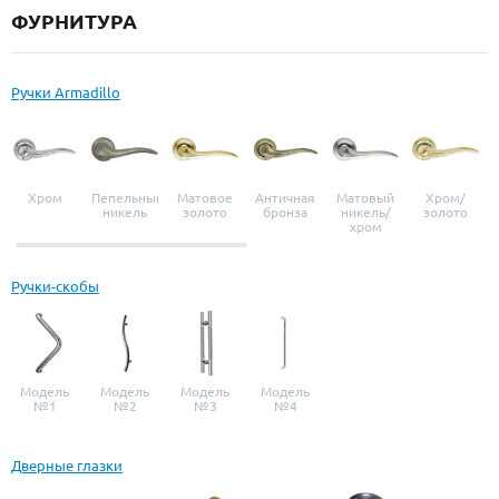
ФУРНИТУРА
Ручки Armadillo
Хром
Пепельный
Матовое
Античная
Матовый
Хром/
никель
золото
бронза
никель/
золото
хром
Ручки-скобы
Модель
Модель
Модель
Модель
№1
№2
№3
№4
Дверные глазки