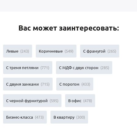
Вас может заинтересовать:
Левые
(243)
Коричневые
(549)
С фрамугой
(265)
С тремя петлями
(771)
С МДФ с двух сторон
(285)
С двумя замками
(715)
С порогом
(433)
С черной фурнитурой
(595)
В офис
(478)
Бизнес-класса
(473)
В квартиру
(300)