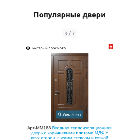
Популярные двери
3
/
7
Быстрый просмотр
Быс
Увеличить
с
Арт-ММ188
Входная теплоизоляционная
Арт-
кой и
дверь с коричневыми плитами МДФ с
напы
тием
двух сторон, с узким стеклом и ковкой