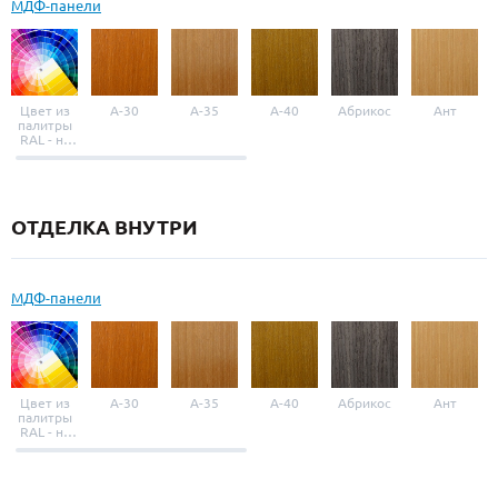
МДФ-панели
Цвет из
A-30
A-35
A-40
Абрикос
Ант
палитры
RAL - на
выбор
ОТДЕЛКА ВНУТРИ
МДФ-панели
Цвет из
A-30
A-35
A-40
Абрикос
Ант
палитры
RAL - на
выбор