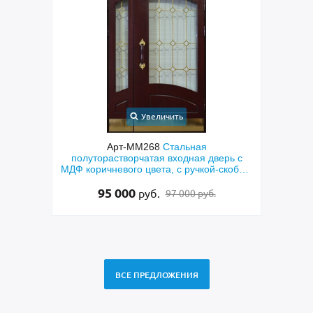
Увеличить
невая
Арт-ММ268
Стальная
Арт-
полуторастворчатая входная дверь с
с кор
МДФ коричневого цвета, с ручкой-скобой,
латунными отбойниками и остеклением
95 000
руб.
97 000 руб.
ВСЕ ПРЕДЛОЖЕНИЯ