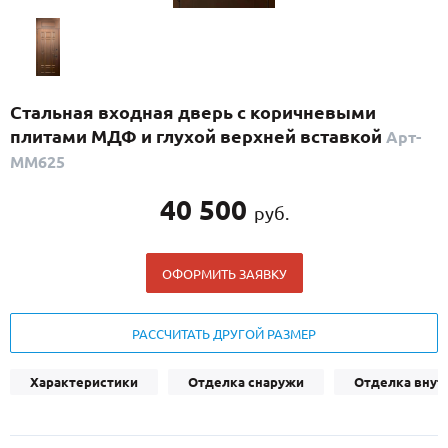
С реечным дизайном
(29)
ПО НАЗНАЧЕНИЮ
ПО ОСОБЕННОСТЯМ
Стальная входная дверь с коричневыми
ПО КОНСТРУКЦИИ
плитами МДФ и глухой верхней вставкой
Арт-
ММ625
Популярные двери
40 500
руб.
Двери со скидкой
ОФОРМИТЬ ЗАЯВКУ
ДВЕРИ С ТЕРМОРАЗРЫВОМ
ГАЛЕРЕЯ
РАССЧИТАТЬ ДРУГОЙ РАЗМЕР
ОПЛАТА
Характеристики
Отделка снаружи
Отделка внут
ДОСТАВКА
УСТАНОВКА