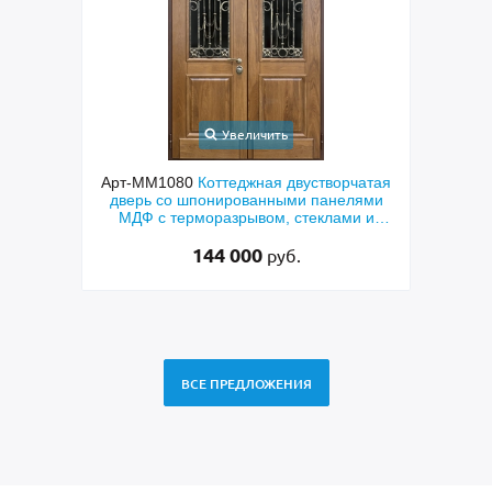
Увеличить
ходная
Арт-ММ1080
Коттеджная двустворчатая
Арт-
й МДФ
дверь со шпонированными панелями
терм
мным
МДФ с терморазрывом, стеклами и
кор
коваными решетками
144 000
руб.
ВСЕ ПРЕДЛОЖЕНИЯ