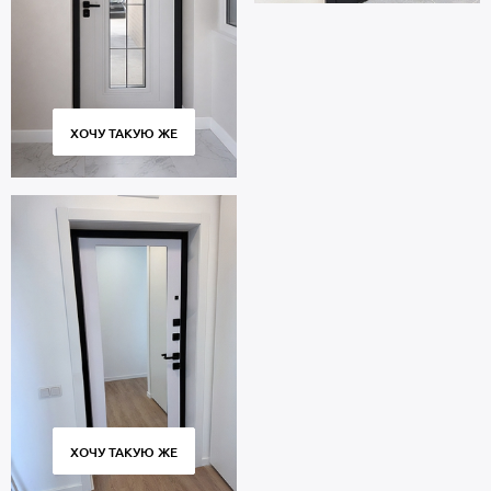
ХОЧУ ТАКУЮ ЖЕ
ХОЧУ ТАКУЮ ЖЕ