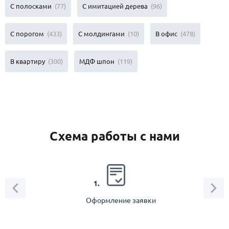
С полосками
(77)
С имитацией дерева
(96)
С порогом
(433)
C молдингами
(10)
В офис
(478)
В квартиру
(300)
МДФ шпон
(119)
Схема работы с нами
2.
1.
Оформление заявки
Зам
спец