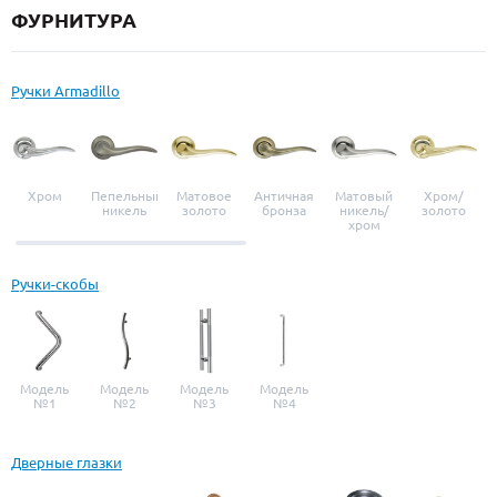
ФУРНИТУРА
Ручки Armadillo
Хром
Пепельный
Матовое
Античная
Матовый
Хром/
никель
золото
бронза
никель/
золото
хром
Ручки-скобы
Модель
Модель
Модель
Модель
№1
№2
№3
№4
Дверные глазки