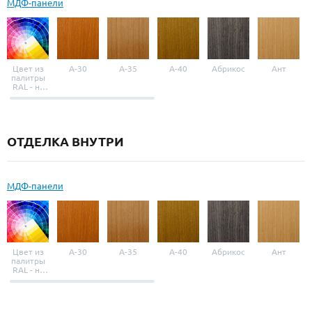
МДФ-панели
Цвет из
A-30
A-35
A-40
Абрикос
Ант
палитры
RAL - на
выбор
ОТДЕЛКА ВНУТРИ
МДФ-панели
Цвет из
A-30
A-35
A-40
Абрикос
Ант
палитры
RAL - на
выбор