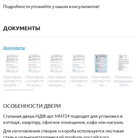
Подробности уточняйте у наших консультантов!
ДОКУМЕНТЫ
Документы
Сертификат
Сертификат
Сертификат
Сертификат
Сертификат
Перечень
соответствия
соответствия
соответствия
соответствия
соответствия
продукции
на ручки и
на ручки-
на ручки-
на
на
ООО
броненакладки
защелки
защелки
дверные
уплотнители
«УЗК», не
«Armadillo»
«Fuaro»
«Punto»
доводчики
«Schlegel
требующей
«Ajax»
Q-Lon»
сертификаци
ОСОБЕННОСТИ ДВЕРИ
Стальная дверь МДФ арт. ММ724 подходит для установки в
коттедж, квартиру, офисное помещение, кафе или магазин.
Для изготовления створок и короба используется листовая
сталь и цельнометаллический профиль российского