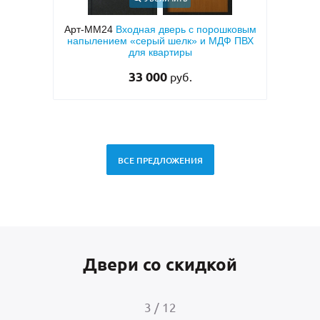
шковым
Арт-ММ49
Белая входная дверь с МДФ с
Арт
Ф ПВХ
двух сторон и шумоизоляцией
кор
«а
28 500
руб.
ВСЕ ПРЕДЛОЖЕНИЯ
Двери со скидкой
4
/
12