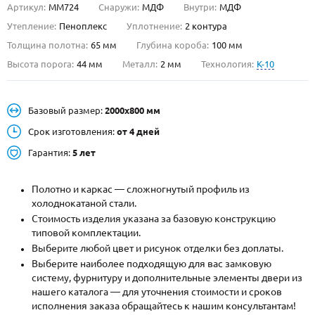
Артикул:
ММ724
Снаружи:
МДФ
Внутри:
МДФ
О НАС
Утепление:
Пеноплекс
Уплотнение:
2 контура
Толщина полотна:
65 мм
Глубина короба:
100 мм
КОНТАКТЫ
Высота порога:
44 мм
Металл:
2 мм
Технология:
K-10
Металлические двери от производителя с доставкой и установкой в
Базовый размер:
2000х800 мм
Москве и МО
Срок изготовления:
от 4 дней
НАЙТИ:
Гарантия:
5 лет
ПН-СБ - с 9:00 до 21:00, ВС - до 19:00
+7 (495) 411-44-41
Полотно и каркас — сложногнутый профиль из
холоднокатаной стали.
INFO@META-M.RU
Стоимость изделия указана за базовую конструкцию
типовой комплектации.
ЗАПРОСИТЬ РАСЧЕТ
Выберите любой цвет и рисунок отделки без доплаты.
Выберите наиболее подходящую для вас замковую
систему, фурнитуру и дополнительные элементы двери из
Каталог
Распродажа
Как купить
нашего каталога — для уточнения стоимости и сроков
исполнения заказа обращайтесь к нашим консультантам!
Записаться на замер