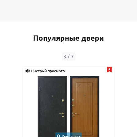
Популярные двери
4
/
7
Быстрый просмотр
Быс
Увеличить