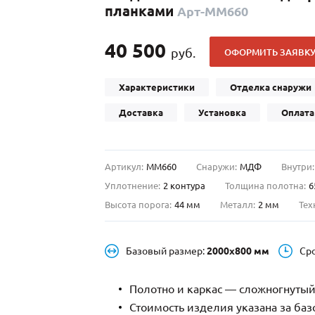
планками
Арт-ММ660
С отбойником
203)
(91)
С кнокером
42)
(94)
40 500
руб.
ОФОРМИТЬ ЗАЯВК
твенных зданий
С импостами
(93)
(73)
ина
С карнизом
(49)
(207)
Характеристики
Отделка снаружи
рощитовой
С витражами
(14)
(11)
Доставка
Установка
Оплата
ые холлы
В современном стиле
(23)
(183)
Артикул:
ММ660
Снаружи:
МДФ
Внутри:
Уплотнение:
2 контура
Толщина полотна:
6
Высота порога:
44 мм
Металл:
2 мм
Тех
Базовый размер:
2000х800 мм
Ср
Полотно и каркас — сложногнутый
Стоимость изделия указана за ба