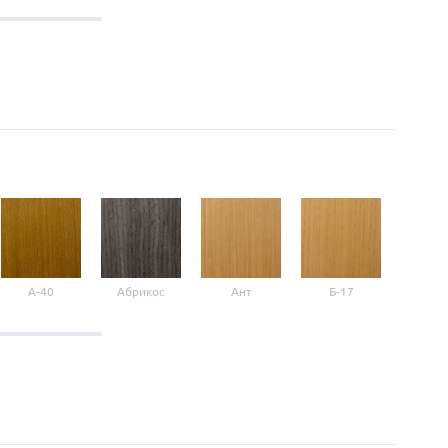
A-40
Абрикос
Ант
Б-17
Б-3