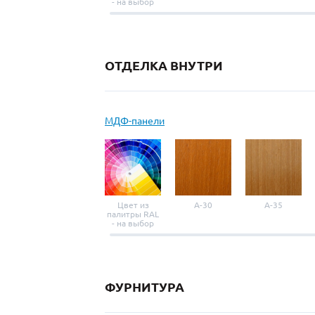
- на выбор
ОТДЕЛКА ВНУТРИ
МДФ-панели
Цвет из
A-30
A-35
палитры RAL
- на выбор
ФУРНИТУРА