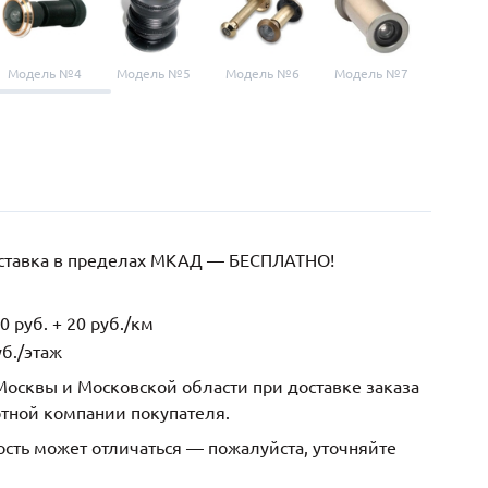
Модель №4
Модель №5
Модель №6
Модель №7
Модел
оставка в пределах МКАД — БЕСПЛАТНО!
 руб. + 20 руб./км
б./этаж
осквы и Московской области при доставке заказа
ртной компании покупателя.
ость может отличаться — пожалуйста, уточняйте