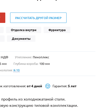
Нестандартные
(479)
Двустворчатые
(42)
У
РАССЧИТАТЬ ДРУГОЙ РАЗМЕР
С фрамугой
(265)
С внутренним открыванием
(2)
Отделка внутри
Фурнитура
4-го класса защиты
(499)
Документы
Полуторапольные
(289)
МДФ
Утепление:
Пеноплекс
5 мм
Глубина короба:
100 мм
нология:
K-10
ок изготовления:
от 4 дней
Гарантия:
5 лет
 профиль из холоднокатаной стали.
зовую конструкцию типовой комплектации.