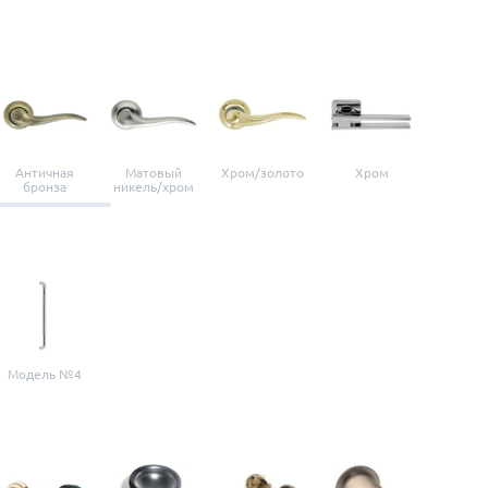
Античная
Матовый
Хром/золото
Хром
Мато
бронза
никель/хром
нике
Модель №4