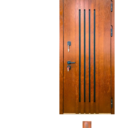
С зеркалом
Для дачи
(13)
(
С выдавленным рисунком
Для бани
(35)
(
С металлобагетом
Для общес
(571)
Белые
Для магаз
(108)
С геометрическим рисунком
Для элект
(46)
С реечным дизайном
В лифтов
(29)