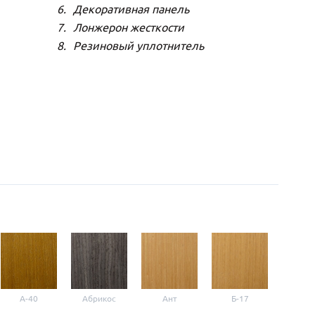
Декоративная панель
Лонжерон жесткости
Резиновый уплотнитель
A-40
Абрикос
Ант
Б-17
Б-3