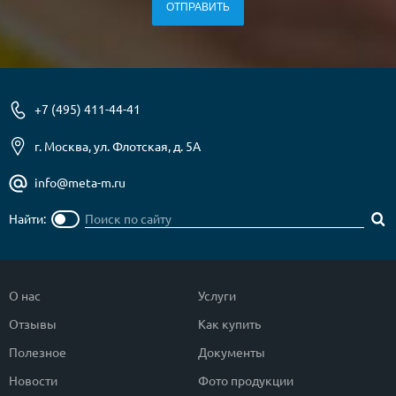
О НАС
КОНТАКТЫ
+7 (495) 411-44-41
Металлические двери от производителя с доставкой и установкой в
Москве и МО
г. Москва, ул. Флотская, д. 5А
НАЙТИ:
info@meta-m.ru
ПН-СБ - с 9:00 до 21:00, ВС - до 19:00
Найти:
+7 (495) 411-44-41
INFO@META-M.RU
О нас
Услуги
ЗАПРОСИТЬ РАСЧЕТ
Отзывы
Как купить
Каталог
Распродажа
Как купить
Полезное
Документы
Новости
Фото продукции
Записаться на замер