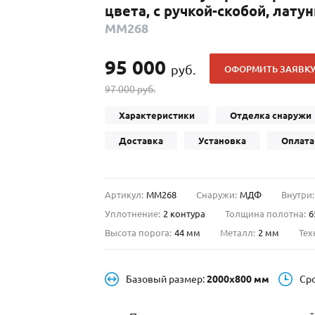
цвета, с ручкой-скобой, лат
С отбойником
203)
(91)
ММ268
С кнокером
42)
(94)
твенных зданий
С импостами
(93)
(73)
95 000
руб.
ОФОРМИТЬ ЗАЯВК
ина
С карнизом
(49)
(207)
97 000 руб.
рощитовой
С витражами
(14)
(11)
ые холлы
В современном стиле
(23)
(183)
Характеристики
Отделка снаружи
Доставка
Установка
Оплата
Артикул:
ММ268
Снаружи:
МДФ
Внутри:
Уплотнение:
2 контура
Толщина полотна:
6
Высота порога:
44 мм
Металл:
2 мм
Тех
Базовый размер:
2000х800 мм
Ср