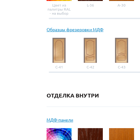
Цвет из
L-36
A-30
палитры RAL
- на выбор
Образцы фрезеровки МДФ
С-41
С-42
С-43
ОТДЕЛКА ВНУТРИ
МДФ-панели