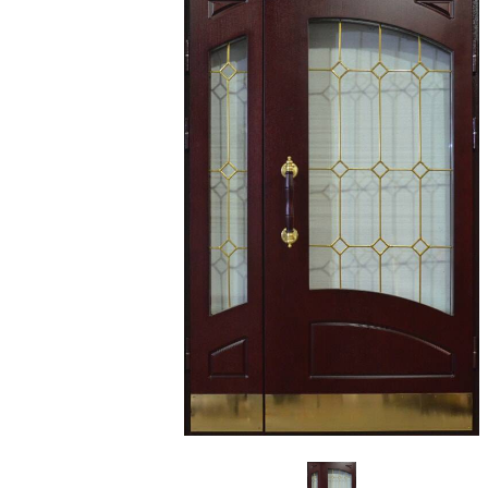
С зеркалом
Для дачи
(13)
(
С выдавленным рисунком
Для бани
(35)
(
С металлобагетом
Для общес
(571)
Белые
Для магаз
(108)
С геометрическим рисунком
Для элект
(46)
С реечным дизайном
В лифтов
(29)