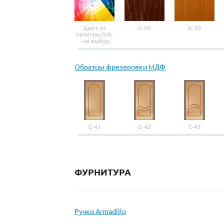
Цвет из
L-36
A-30
палитры RAL
- на выбор
Образцы фрезеровки МДФ
С-41
С-42
С-43
ФУРНИТУРА
Ручки Armadillo