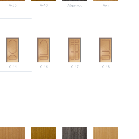
A-35
A-40
Абрикос
Ант
Б-1
С-44
С-46
С-47
С-48
С-4