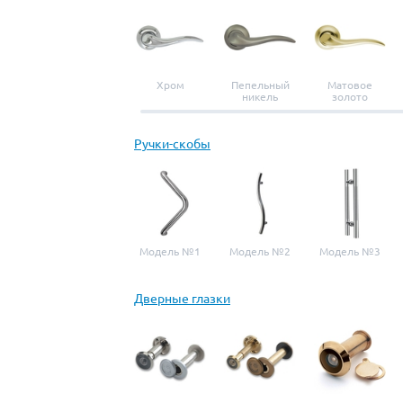
Хром
Пепельный
Матовое
никель
золото
Ручки-скобы
Модель №1
Модель №2
Модель №3
Дверные глазки