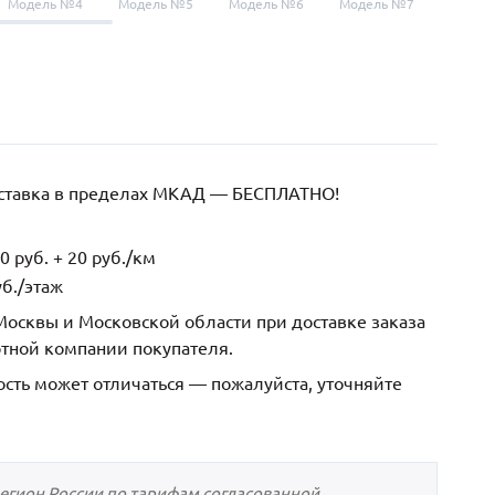
Модель №4
Модель №5
Модель №6
Модель №7
Модел
оставка в пределах МКАД — БЕСПЛАТНО!
 руб. + 20 руб./км
б./этаж
осквы и Московской области при доставке заказа
ртной компании покупателя.
ость может отличаться — пожалуйста, уточняйте
регион России по тарифам согласованной