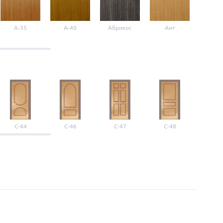
A-35
A-40
Абрикос
Ант
Б-1
С-44
С-46
С-47
С-48
С-4