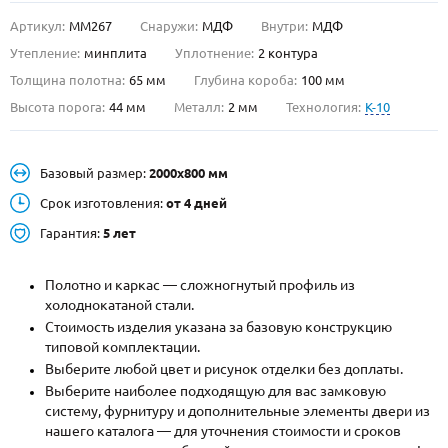
Артикул:
ММ267
Снаружи:
МДФ
Внутри:
МДФ
О НАС
Утепление:
минплита
Уплотнение:
2 контура
КОНТАКТЫ
Толщина полотна:
65 мм
Глубина короба:
100 мм
Высота порога:
44 мм
Металл:
2 мм
Технология:
K-10
Металлические двери от производителя с доставкой и установкой в
Москве и МО
Базовый размер:
2000х800 мм
НАЙТИ:
Срок изготовления:
от 4 дней
ПН-СБ - с 9:00 до 21:00, ВС - до 19:00
Гарантия:
5 лет
+7 (495) 411-44-41
Полотно и каркас — сложногнутый профиль из
INFO@META-M.RU
холоднокатаной стали.
Стоимость изделия указана за базовую конструкцию
ЗАПРОСИТЬ РАСЧЕТ
типовой комплектации.
Выберите любой цвет и рисунок отделки без доплаты.
Выберите наиболее подходящую для вас замковую
Каталог
Распродажа
Как купить
систему, фурнитуру и дополнительные элементы двери из
нашего каталога — для уточнения стоимости и сроков
Записаться на замер