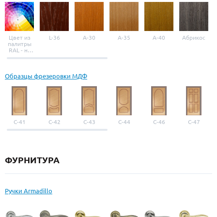
Цвет из
L-36
A-30
A-35
A-40
Абрикос
палитры
RAL - на
выбор
Образцы фрезеровки МДФ
С-41
С-42
С-43
С-44
С-46
С-47
ФУРНИТУРА
Ручки Armadillo