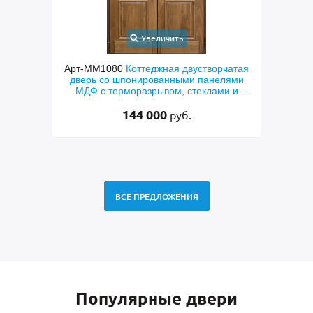
Увеличить
Увеличить
0
Коттеджная двустворчатая
Арт-ММ578
Входная утепленна
шпонированными панелями
терморазрывом, белыми нали
рморазрывом, стеклами и
коричневыми плитами МДФ (о
ваными решетками
RAL) и стеклом
144 000
48 500
руб.
руб.
ВСЕ ПРЕДЛОЖЕНИЯ
Популярные двери