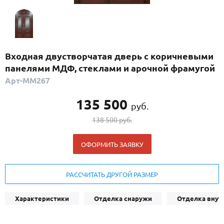
С реечным дизайном
(29)
ПО НАЗНАЧЕНИЮ
ПО ОСОБЕННОСТЯМ
Входная двустворчатая дверь с коричневыми
ПО КОНСТРУКЦИИ
панелями МДФ, стеклами и арочной фрамугой
Арт-ММ267
Популярные двери
135 500
руб.
Двери со скидкой
138 500 руб.
ДВЕРИ С ТЕРМОРАЗРЫВОМ
ОФОРМИТЬ ЗАЯВКУ
ГАЛЕРЕЯ
РАССЧИТАТЬ ДРУГОЙ РАЗМЕР
ОПЛАТА
Характеристики
Отделка снаружи
Отделка внут
ДОСТАВКА
УСТАНОВКА