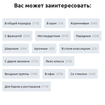
Вас может заинтересовать:
В общий коридор
(176)
В храм
(10)
Коричневые
(549)
С фрамугой
(265)
Нестандартные
(479)
Парадные
(298)
Широкие
(344)
Арочные
(43)
В стиле классицизм
(25)
С двумя замками
(715)
Люкс-класса
(124)
Входные группы
(190)
В офис
(478)
Со стеклом
(344)
Для баров и ресторанов
(119)