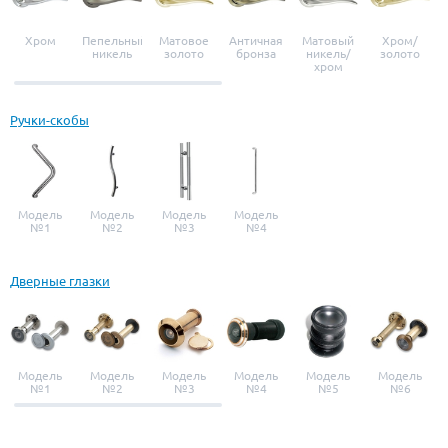
Хром
Пепельный
Матовое
Античная
Матовый
Хром/
никель
золото
бронза
никель/
золото
хром
Ручки-скобы
Модель
Модель
Модель
Модель
№1
№2
№3
№4
Дверные глазки
Модель
Модель
Модель
Модель
Модель
Модель
№1
№2
№3
№4
№5
№6