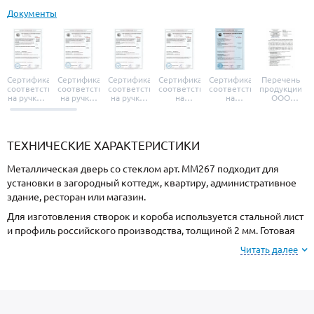
Документы
Сертификат
Сертификат
Сертификат
Сертификат
Сертификат
Перечень
соответствия
соответствия
соответствия
соответствия
соответствия
продукции
на ручки и
на ручки-
на ручки-
на
на
ООО
броненакладки
защелки
защелки
дверные
уплотнители
«УЗК», не
«Armadillo»
«Fuaro»
«Punto»
доводчики
«Schlegel
требующей
«Ajax»
Q-Lon»
сертификаци
ТЕХНИЧЕСКИЕ ХАРАКТЕРИСТИКИ
Металлическая дверь со стеклом арт. ММ267 подходит для
установки в загородный коттедж, квартиру, административное
здание, ресторан или магазин.
Для изготовления створок и короба используется стальной лист
и профиль российского производства, толщиной 2 мм. Готовая
конструкция имеет необходимую жесткость и взломостойкость.
Читать далее
Отделка снаружи МДФ, внутри МДФ. Вы можете выбрать цвет и
фактуру покрытия.
В комплект входят: утеплитель полотна минплита с низким
коэффициентом теплопроводности и 2 контура уплотнения