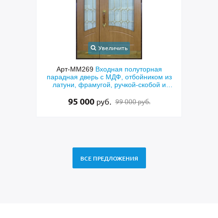
Увеличить
Увеличить
269
Входная полуторная
Арт-ММ273
Металлическая по
верь с МДФ, отбойником из
техническая дверь с большими
рамугой, ручкой-скобой и
и порошковым серым окраши
стеклом
000
40 000
руб.
руб.
99 000 руб.
37 000 ру
ВСЕ ПРЕДЛОЖЕНИЯ