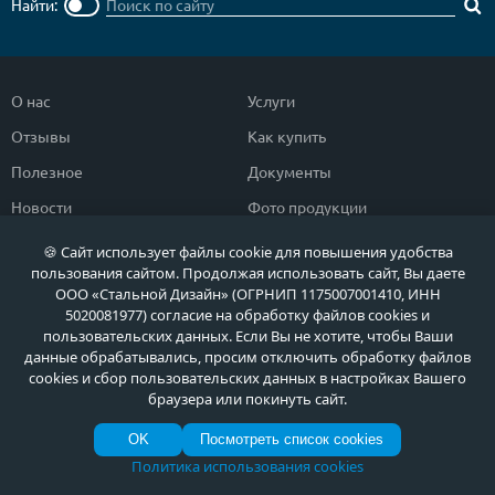
Найти:
О нас
Услуги
Отзывы
Как купить
Полезное
Документы
Новости
Фото продукции
Контакты
Гарантии и возврат
🍪 Сайт использует файлы cookie для повышения удобства
пользования сайтом. Продолжая использовать сайт, Вы даете
ООО «Стальной Дизайн» (ОГРНИП 1175007001410, ИНН
Каталог дверей
Двери в дом
5020081977) согласие на обработку файлов cookies и
пользовательских данных. Если Вы не хотите, чтобы Ваши
Двери со скидкой
Парадные двери
данные обрабатывались, просим отключить обработку файлов
Популярные двери
Двери в квартиру
cookies и сбор пользовательских данных в настройках Вашего
браузера или покинуть сайт.
Быстрый подбор двери
Тамбурные двери
OK
Посмотреть список cookies
Двери класса ЭКОНОМ
Противопожарные двери
Политика использования cookies