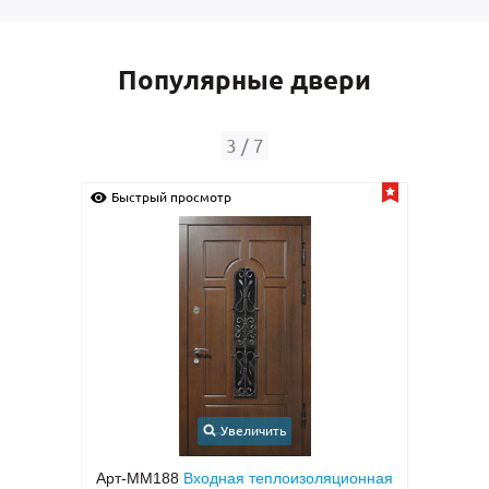
Популярные двери
4
/
7
Быстрый просмотр
Быс
Увеличить
ионная
Арт-ММ24
Входная дверь с порошковым