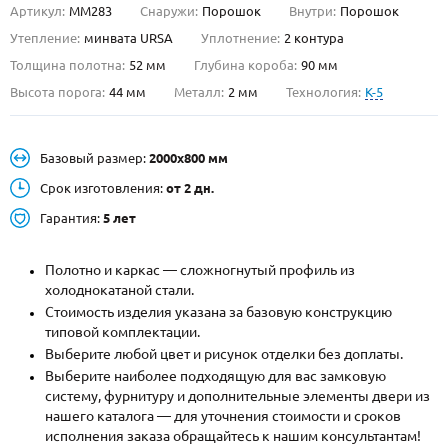
Артикул:
ММ283
Снаружи:
Порошок
Внутри:
Порошок
О НАС
Утепление:
минвата URSA
Уплотнение:
2 контура
Толщина полотна:
52 мм
Глубина короба:
90 мм
КОНТАКТЫ
Высота порога:
44 мм
Металл:
2 мм
Технология:
K-5
Металлические двери от производителя с доставкой и установкой в
Базовый размер:
2000х800 мм
Москве и МО
Срок изготовления:
от 2 дн.
НАЙТИ:
Гарантия:
5 лет
ПН-СБ - с 9:00 до 21:00, ВС - до 19:00
+7 (495) 411-44-41
Полотно и каркас — сложногнутый профиль из
холоднокатаной стали.
INFO@META-M.RU
Стоимость изделия указана за базовую конструкцию
типовой комплектации.
ЗАПРОСИТЬ РАСЧЕТ
Выберите любой цвет и рисунок отделки без доплаты.
Выберите наиболее подходящую для вас замковую
систему, фурнитуру и дополнительные элементы двери из
Каталог
Распродажа
Как купить
нашего каталога — для уточнения стоимости и сроков
исполнения заказа обращайтесь к нашим консультантам!
Записаться на замер