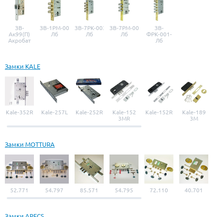
ЗВ-
ЗВ-1РМ-001-
ЗВ-7РК-003-
ЗВ-7РМ-006-
ЗВ-
Ак99(П)
Лб
Лб
Лб
ФРК-001-
Акробат
Лб
Замки KALE
Kale-352R
Kale-257L
Kale-252R
Kale-152
Kale-152R
Kale-189
3MR
3M
Замки MOTTURA
52.771
54.797
85.571
54.795
72.110
40.701
Замки APECS