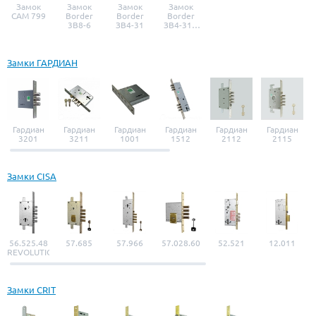
Замок
Замок
Замок
Замок
САМ 799
Border
Border
Border
3B8-6
ЗВ4-31
ЗВ4-31 с
ручкой
Замки ГАРДИАН
Гардиан
Гардиан
Гардиан
Гардиан
Гардиан
Гардиан
3201
3211
1001
1512
2112
2115
Замки CISA
56.525.48
57.685
57.966
57.028.60
52.521
12.011
REVOLUTION
Замки CRIT