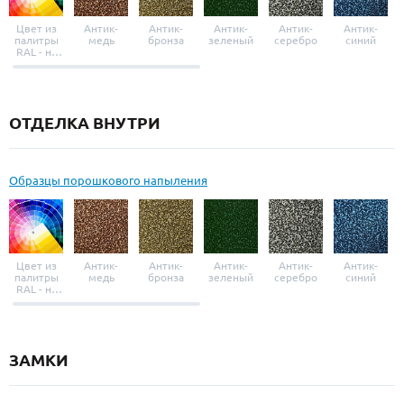
Цвет из
Антик-
Антик-
Антик-
Антик-
Антик-
палитры
медь
бронза
зеленый
серебро
синий
RAL - на
выбор
ОТДЕЛКА ВНУТРИ
Образцы порошкового напыления
Цвет из
Антик-
Антик-
Антик-
Антик-
Антик-
палитры
медь
бронза
зеленый
серебро
синий
RAL - на
выбор
ЗАМКИ