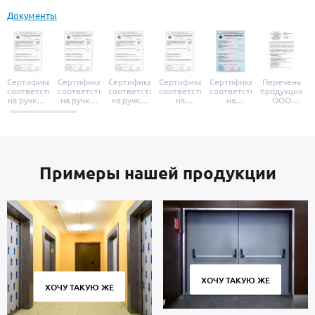
Документы
Сертификат
Сертификат
Сертификат
Сертификат
Сертификат
Перечень
соответствия
соответствия
соответствия
соответствия
соответствия
продукции
на ручки и
на ручки-
на ручки-
на
на
ООО
броненакладки
защелки
защелки
дверные
уплотнители
«УЗК», не
«Armadillo»
«Fuaro»
«Punto»
доводчики
«Schlegel
требующей
«Ajax»
Q-Lon»
сертификаци
Примеры нашей продукции
ХОЧУ ТАКУЮ ЖЕ
ХОЧУ ТАКУЮ ЖЕ