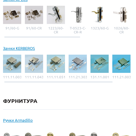
91/60-G
91/60-CR
1223/60-
Т-0523-С-
1323/60-G
1026/60-
CR
CR-R
CR
Замки KERBEROS
111.11.003
111.11.043
111.11.051
111.21.303
131.11.001
111.21.003
ФУРНИТУРА
Ручки Armadillo