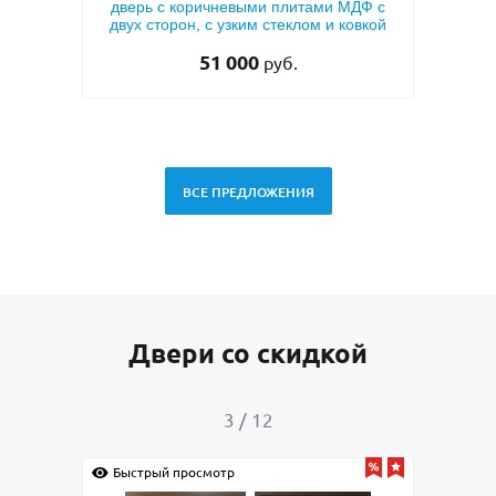
ДФ с
напылением «серый шелк» и МДФ ПВХ
мета
овкой
для квартиры
тем
33 000
руб.
ВСЕ ПРЕДЛОЖЕНИЯ
Двери со скидкой
4
/
12
Быстрый просмотр
Быс