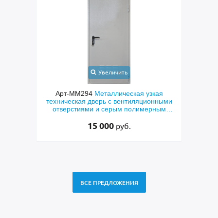
Увеличить
ая
Арт-ММ273
Металлическая полуторная
Ар
нными
техническая дверь с большими стеклами
мета
ным
и порошковым серым окрашиванием
тран
40 000
руб.
37 000 руб.
ВСЕ ПРЕДЛОЖЕНИЯ