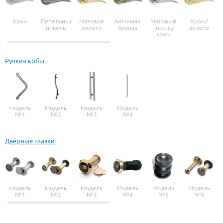
Хром
Пепельный
Матовое
Античная
Матовый
Хром/
никель
золото
бронза
никель/
золото
хром
Ручки-скобы
Модель
Модель
Модель
Модель
№1
№2
№3
№4
Дверные глазки
Модель
Модель
Модель
Модель
Модель
Модель
№1
№2
№3
№4
№5
№6