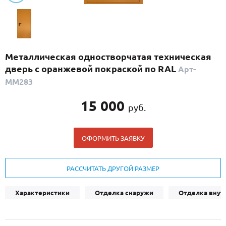
С реечным дизайном
(29)
ПО НАЗНАЧЕНИЮ
ПО ОСОБЕННОСТЯМ
Металлическая одностворчатая техническая
ПО КОНСТРУКЦИИ
дверь с оранжевой покраской по RAL
Арт-
ММ283
Популярные двери
15 000
руб.
Двери со скидкой
ОФОРМИТЬ ЗАЯВКУ
ДВЕРИ С ТЕРМОРАЗРЫВОМ
ГАЛЕРЕЯ
РАССЧИТАТЬ ДРУГОЙ РАЗМЕР
ОПЛАТА
Характеристики
Отделка снаружи
Отделка внут
ДОСТАВКА
УСТАНОВКА