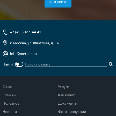
О НАС
КОНТАКТЫ
+7 (495) 411-44-41
Металлические двери от производителя с доставкой и установкой в
Москве и МО
г. Москва, ул. Флотская, д. 5А
НАЙТИ:
info@meta-m.ru
ПН-СБ - с 9:00 до 21:00, ВС - до 19:00
Найти:
+7 (495) 411-44-41
INFO@META-M.RU
О нас
Услуги
ЗАПРОСИТЬ РАСЧЕТ
Отзывы
Как купить
Каталог
Распродажа
Как купить
Полезное
Документы
Новости
Фото продукции
Записаться на замер