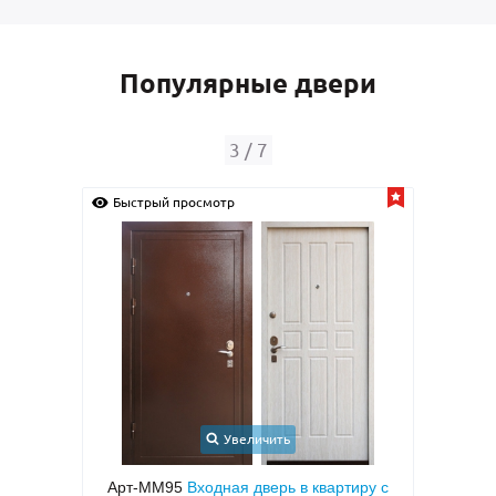
Популярные двери
4
/
7
й просмотр
Быстрый просмотр
Увеличить
Увеличить
М95
Входная дверь в квартиру с
Арт-ММ24
Входная дверь 