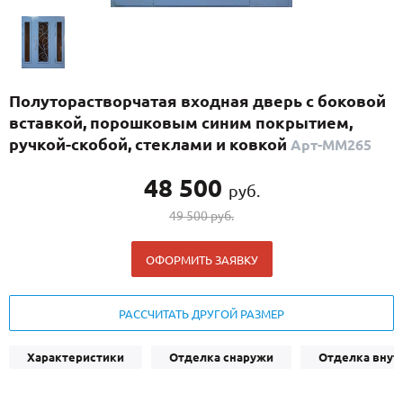
С реечным дизайном
(29)
ПО НАЗНАЧЕНИЮ
ПО ОСОБЕННОСТЯМ
Полуторастворчатая входная дверь с боковой
ПО КОНСТРУКЦИИ
вставкой, порошковым синим покрытием,
ручкой-скобой, стеклами и ковкой
Арт-ММ265
Популярные двери
48 500
руб.
Двери со скидкой
49 500 руб.
ДВЕРИ С ТЕРМОРАЗРЫВОМ
ОФОРМИТЬ ЗАЯВКУ
ГАЛЕРЕЯ
РАССЧИТАТЬ ДРУГОЙ РАЗМЕР
ОПЛАТА
Характеристики
Отделка снаружи
Отделка внут
ДОСТАВКА
УСТАНОВКА