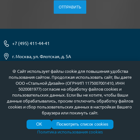
+7 (495) 411-44-41
г. Москва, ул. Флотская, д. 5А
info@meta-m.ru
🍪 Сайт использует файлы cookie для повышения удобства
пользования сайтом. Продолжая использовать сайт, Вы даете
Найти:
ООО «Стальной Дизайн» (ОГРНИП 1175007001410, ИНН
5020081977) согласие на обработку файлов cookies и
пользовательских данных. Если Вы не хотите, чтобы Ваши
данные обрабатывались, просим отключить обработку файлов
cookies и сбор пользовательских данных в настройках Вашего
О нас
Услуги
браузера или покинуть сайт.
Отзывы
Как купить
OK
Посмотреть список cookies
Полезное
Документы
Политика использования cookies
Новости
Фото продукции