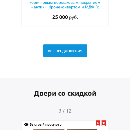
невым порошковым покрытием
напылением «серый шелк
к», бронеконвертом и МДФ (с
для квартиры
теплоизоляцией)
25 000
33 000
руб.
руб.
ВСЕ ПРЕДЛОЖЕНИЯ
Двери со скидкой
4
/
12
рый просмотр
Быстрый просмотр