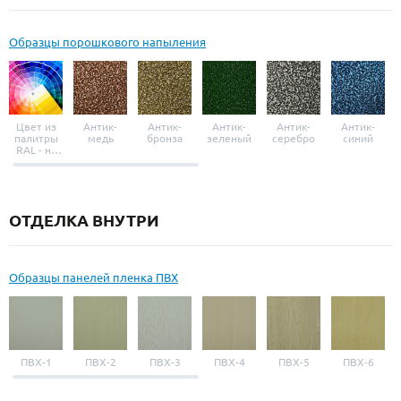
Образцы порошкового напыления
Цвет из
Антик-
Антик-
Антик-
Антик-
Антик-
палитры
медь
бронза
зеленый
серебро
синий
RAL - на
выбор
ОТДЕЛКА ВНУТРИ
Образцы панелей пленка ПВХ
ПВХ-1
ПВХ-2
ПВХ-3
ПВХ-4
ПВХ-5
ПВХ-6