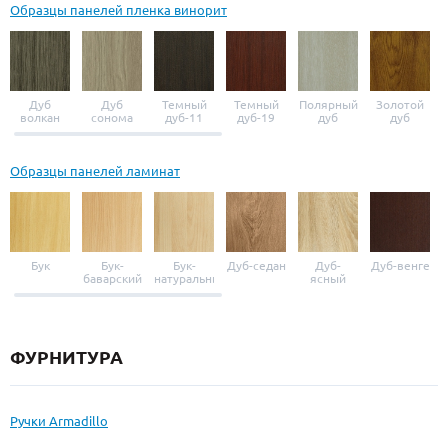
Образцы панелей пленка винорит
Дуб
Дуб
Темный
Темный
Полярный
Золотой
волкан
сонома
дуб-11
дуб-19
дуб
дуб
Образцы панелей ламинат
Бук
Бук-
Бук-
Дуб-седан
Дуб-
Дуб-венге
баварский
натуральный
ясный
ФУРНИТУРА
Ручки Armadillo