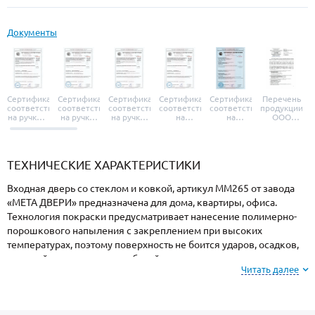
Документы
Сертификат
Сертификат
Сертификат
Сертификат
Сертификат
Перечень
соответствия
соответствия
соответствия
соответствия
соответствия
продукции
на ручки и
на ручки-
на ручки-
на
на
ООО
броненакладки
защелки
защелки
дверные
уплотнители
«УЗК», не
«Armadillo»
«Fuaro»
«Punto»
доводчики
«Schlegel
требующей
«Ajax»
Q-Lon»
сертификаци
ТЕХНИЧЕСКИЕ ХАРАКТЕРИСТИКИ
Входная дверь со стеклом и ковкой, артикул ММ265 от завода
«МЕТА ДВЕРИ» предназначена для дома, квартиры, офиса.
Технология покраски предусматривает нанесение полимерно-
порошкового напыления с закреплением при высоких
температурах, поэтому поверхность не боится ударов, осадков,
высокой влажности и колебаний температуры.
Читать далее
Внимание: при заказе, вы можете
выбрать цвет и