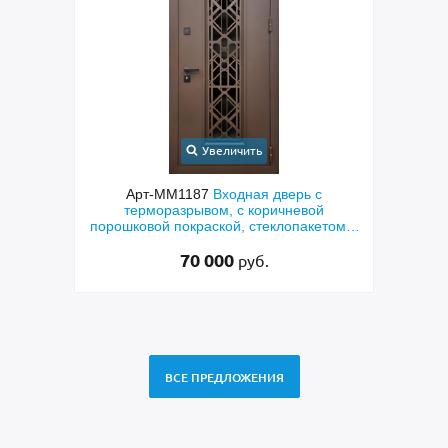
Увеличить
Увеличить
т-ММ1187
Входная дверь с
Арт-ММ1384
Входная 
рморазрывом, с коричневой
металлофиленкой, бугельн
вой покраской, стеклопакетом и
порошковым напылением
ешеткой «лазерная резка»
70 000
45 000
руб.
руб.
ВСЕ ПРЕДЛОЖЕНИЯ