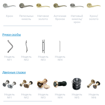
Хром
Пепельный
Матовое
Античная
Матовый
Хром/
никель
золото
бронза
никель/
золото
хром
Ручки-скобы
Модель
Модель
Модель
Модель
№1
№2
№3
№4
Дверные глазки
Модель
Модель
Модель
Модель
Модель
Модель
№1
№2
№3
№4
№5
№6