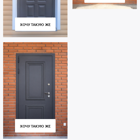
ХОЧУ ТАКУЮ ЖЕ
ХОЧУ ТАКУЮ ЖЕ