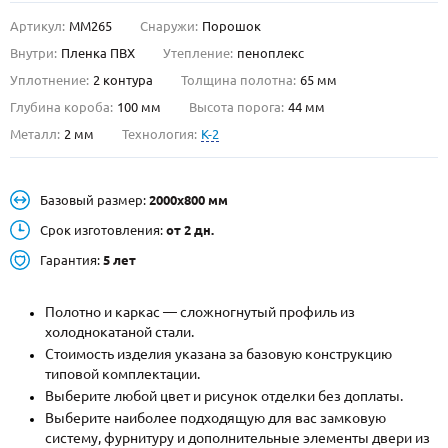
Артикул:
ММ265
Снаружи:
Порошок
О НАС
Внутри:
Пленка ПВХ
Утепление:
пеноплекс
КОНТАКТЫ
Уплотнение:
2 контура
Толщина полотна:
65 мм
Глубина короба:
100 мм
Высота порога:
44 мм
Металл:
2 мм
Технология:
K-2
Металлические двери от производителя с доставкой и установкой в
Москве и МО
НАЙТИ:
Базовый размер:
2000х800 мм
Срок изготовления:
ПН-СБ - с 9:00 до 21:00, ВС - до 19:00
от 2 дн.
Гарантия:
5 лет
+7 (495) 411-44-41
INFO@META-M.RU
Полотно и каркас — сложногнутый профиль из
холоднокатаной стали.
ЗАПРОСИТЬ РАСЧЕТ
Стоимость изделия указана за базовую конструкцию
типовой комплектации.
Выберите любой цвет и рисунок отделки без доплаты.
Каталог
Распродажа
Как купить
Выберите наиболее подходящую для вас замковую
Записаться на замер
систему, фурнитуру и дополнительные элементы двери из