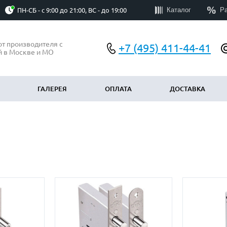
Каталог
Р
ПН-СБ - с 9:00 до 21:00, ВС - до 19:00
от производителя с
+7 (495) 411-44-41
й в Москве и МО
ГАЛЕРЕЯ
ОПЛАТА
ДОСТАВКА
АЧЕНИЮ
ПО ОСОБЕННОСТЯМ
у
Эконом
(300)
(199)
Элитные
)
(60)
Со стеклом
8)
(344)
ые тамбурные
С ковкой и стеклом
(175)
(384)
С бугельной ручкой
(298)
(159)
группы
С электронным замком
(190)
(17)