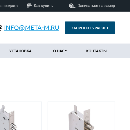
аспродажа
Как купить
Записаться на замер
INFO@META-M.RU
ЗАПРОСИТЬ РАСЧЕТ
УСТАНОВКА
О НАС
КОНТАКТЫ
ПО КОНСТРУКЦИИ
Уличные с терморазрывом
(673)
Противопожарные
(14)
Технические
(34)
С шумоизоляцией и утеплением
(747)
Трехконтурные
(793)
Арочные
(43)