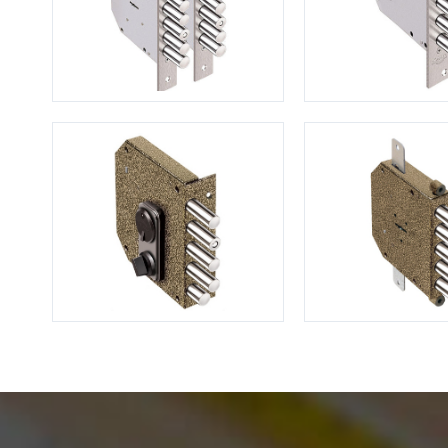
С зеркалом
Для дачи
(13)
(
С выдавленным рисунком
Для бани
(35)
(
С металлобагетом
Для общес
(571)
Белые
Для магаз
(108)
С геометрическим рисунком
Для элект
(46)
С реечным дизайном
В лифтов
(29)