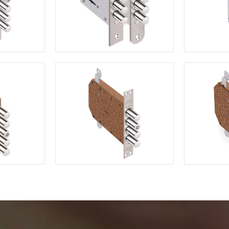
С отбойником
203)
(91)
С кнокером
42)
(94)
твенных зданий
С импостами
(93)
(73)
ина
С карнизом
(49)
(207)
рощитовой
С витражами
(14)
(11)
ые холлы
В современном стиле
(23)
(183)