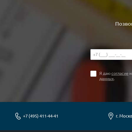
Позвон
Я даю
согласие
н
данных
.
+7 (495) 411-44-41
г. Москв