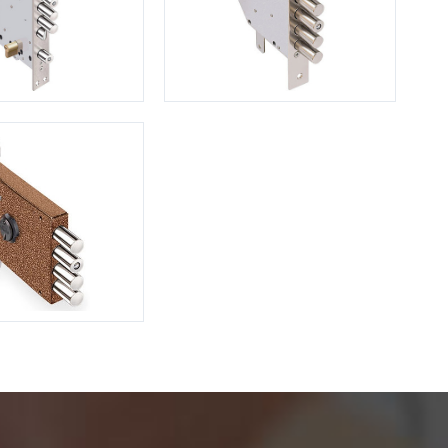
Нестандартные
(479)
Двустворчатые
(42)
С фрамугой
(265)
С внутренним открыванием
(2)
4-го класса защиты
(499)
Полуторапольные
(289)