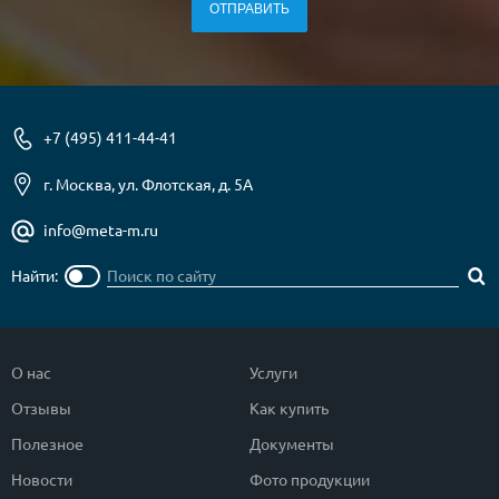
О НАС
КОНТАКТЫ
+7 (495) 411-44-41
Металлические двери от производителя с доставкой и установкой в
Москве и МО
г. Москва, ул. Флотская, д. 5А
НАЙТИ:
info@meta-m.ru
ПН-СБ - с 9:00 до 21:00, ВС - до 19:00
Найти:
+7 (495) 411-44-41
INFO@META-M.RU
О нас
Услуги
ЗАПРОСИТЬ РАСЧЕТ
Отзывы
Как купить
Каталог
Распродажа
Как купить
Полезное
Документы
Новости
Фото продукции
Записаться на замер