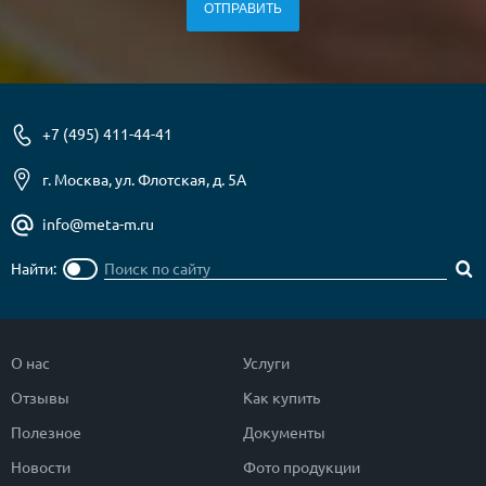
О НАС
КОНТАКТЫ
+7 (495) 411-44-41
Металлические двери от производителя с доставкой и установкой в
Москве и МО
г. Москва, ул. Флотская, д. 5А
НАЙТИ:
info@meta-m.ru
ПН-СБ - с 9:00 до 21:00, ВС - до 19:00
Найти:
+7 (495) 411-44-41
INFO@META-M.RU
О нас
Услуги
ЗАПРОСИТЬ РАСЧЕТ
Отзывы
Как купить
Каталог
Распродажа
Как купить
Полезное
Документы
Новости
Фото продукции
Записаться на замер