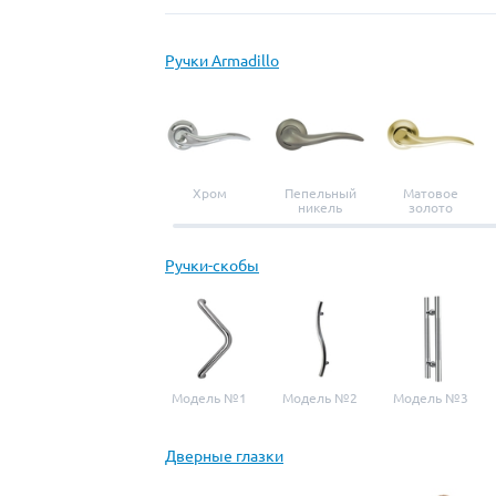
Ручки Armadillo
Хром
Пепельный
Матовое
никель
золото
Ручки-скобы
Модель №1
Модель №2
Модель №3
Дверные глазки