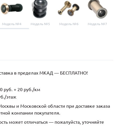
Модель №4
Модель №5
Модель №6
Модель №7
Модел
оставка в пределах МКАД — БЕСПЛАТНО!
 руб. + 20 руб./км
б./этаж
осквы и Московской области при доставке заказа
ртной компании покупателя.
ость может отличаться — пожалуйста, уточняйте