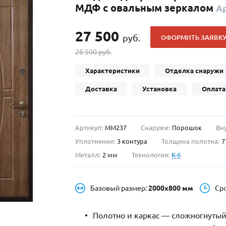
МДФ с овальным зеркалом
А
С отбойником
203)
(91)
С кнокером
42)
(94)
27 500
руб.
ОФОРМИТЬ ЗАЯВК
твенных зданий
С импостами
(93)
(73)
28 500 руб.
ина
С карнизом
(49)
(207)
рощитовой
С витражами
(14)
(11)
Характеристики
Отделка снаружи
ые холлы
В современном стиле
(23)
(183)
Доставка
Установка
Оплата
Артикул:
ММ237
Снаружи:
Порошок
Вн
Уплотнение:
3 контура
Толщина полотна:
7
Металл:
2 мм
Технология:
K-6
Базовый размер:
2000х800 мм
Ср
Полотно и каркас — сложногнутый