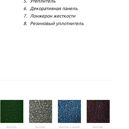
Утеплитель
Декоративная панель
Лонжерон жесткости
Резиновый уплотнитель
Антик-
Антик-
Антик-синий
Антик-
Анти