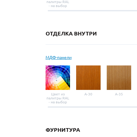
палитры RAL
- на выбор
ОТДЕЛКА ВНУТРИ
МДФ-панели
Цвет из
A-30
A-35
палитры RAL
- на выбор
ФУРНИТУРА