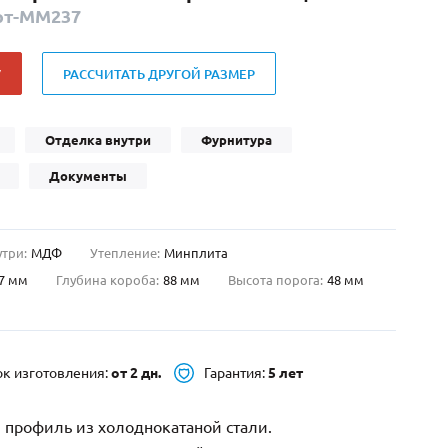
рт-ММ237
Нестандартные
(479)
Двустворчатые
(42)
У
РАССЧИТАТЬ ДРУГОЙ РАЗМЕР
С фрамугой
(265)
С внутренним открыванием
(2)
4-го класса защиты
(499)
Отделка внутри
Фурнитура
Полуторапольные
(289)
Документы
утри:
МДФ
Утепление:
Минплита
7 мм
Глубина короба:
88 мм
Высота порога:
48 мм
ок изготовления:
от 2 дн.
Гарантия:
5 лет
 профиль из холоднокатаной стали.