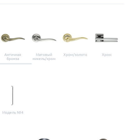
Античная
Матовый
Хром/золото
Хром
Мато
бронза
никель/хром
нике
Модель №4