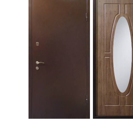
С зеркалом
Для дачи
(13)
(
С выдавленным рисунком
Для бани
(35)
(
С металлобагетом
Для общес
(571)
Белые
Для магаз
(108)
С геометрическим рисунком
Для элект
(46)
С реечным дизайном
В лифтов
(29)