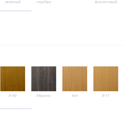
зеленый
серебро
фиолетовый
крас
A-40
Абрикос
Ант
Б-17
Б-3