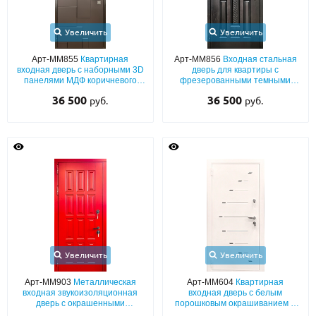
Увеличить
Увеличить
Арт-ММ855
Квартирная
Арт-ММ856
Входная стальная
входная дверь с наборными 3D
дверь для квартиры с
панелями МДФ коричневого
фрезерованными темными
цвета с обеих сторон
панелями МДФ со шпоном (с
36 500
36 500
руб.
руб.
шумоизоляцией)
Увеличить
Увеличить
Арт-ММ903
Металлическая
Арт-ММ604
Квартирная
входная звукоизоляционная
входная дверь с белым
дверь с окрашенными
порошковым окрашиванием и
панелями МДФ (красный
лазерным рисунком