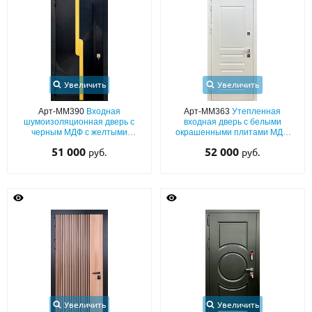
Увеличить
Увеличить
Арт-ММ390
Входная
Арт-ММ363
Утепленная
шумоизоляционная дверь с
входная дверь с белыми
черным МДФ с желтыми
окрашенными плитами МДФ
полосами и с бугельной
(подбор по RAL) с капителями
51 000
52 000
руб.
руб.
длинной ручкой
Увеличить
Увеличить