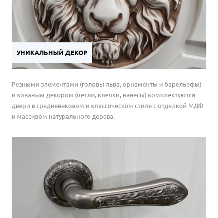
разных объектов:
для частного дома
,
коттеджа
,
дачи
;
для квартиры
, апартаментов;
для магазина
, салона и тд.
УНИКАЛЬНЫЙ ДЕКОР
Резными элементами (головы льва, орнаменты и барельефы)
и кованым декором (петли, клепки, навесы) комплектуются
двери в средневековом и классическом стиле с отделкой МДФ
и массивом натурального дерева.