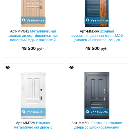
Увеличить
Увеличить
Арт-ММ842
Металлическая
Арт-ММ566
Входная
входная дверь с филенчатыми
шумоизоляционная дверь МДФ
панелями МДФ с покраской
(эмалевый окрас по RAL) со
эмалью по RAL (со
вставкой из натурального
48 500
48 500
руб.
руб.
звукоизоляцией)
шпона
Увеличить
Увеличить
Арт-ММ729
Входная
Арт-ММ508
Стальная входная
металлическая дверь с
дверь со шпонированными