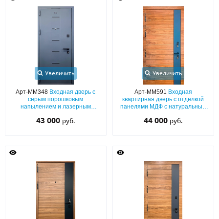
Увеличить
Увеличить
Арт-ММ348
Входная дверь с
Арт-ММ591
Входная
серым порошковым
квартирная дверь с отделкой
напылением и лазерным
панелями МДФ с натуральным
декором в видео полос и
шпоном и вертикальной
43 000
44 000
руб.
руб.
номера квартиры
окрашенной вставкой