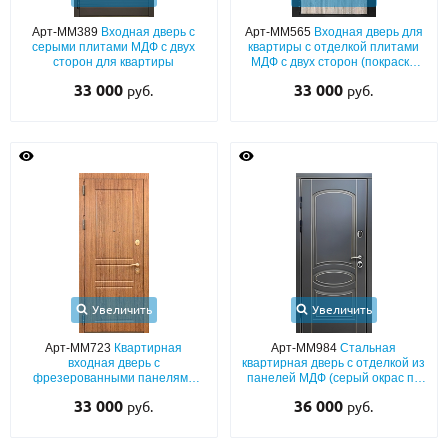
Арт-ММ389
Входная дверь с
Арт-ММ565
Входная дверь для
О НАС
серыми плитами МДФ с двух
квартиры с отделкой плитами
сторон для квартиры
МДФ с двух сторон (покраска
КОНТАКТЫ
наличников черным
33 000
33 000
руб.
руб.
порошковым напылением)
Металлические двери от производителя с доставкой и установкой в
Москве и МО
НАЙТИ:
ПН-СБ - с 9:00 до 21:00, ВС - до 19:00
+7 (495) 411-44-41
INFO@META-M.RU
Увеличить
Увеличить
ЗАПРОСИТЬ РАСЧЕТ
Арт-ММ723
Квартирная
Арт-ММ984
Стальная
входная дверь с
квартирная дверь с отделкой из
фрезерованными панелями
панелей МДФ (серый окрас по
МДФ ПВХ с обеих сторон
RAL) с патиной и фрезеровкой
Каталог
Распродажа
Как купить
33 000
36 000
руб.
руб.
«классика»
Записаться на замер