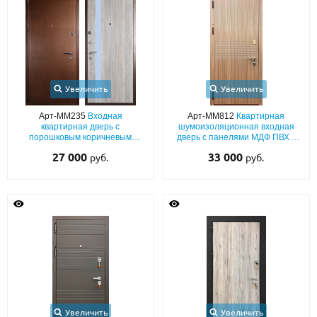
С реечным дизайном
(29)
ПО НАЗНАЧЕНИЮ
ПО ОСОБЕННОСТЯМ
ПО КОНСТРУКЦИИ
Увеличить
Увеличить
Арт-ММ235
Входная
Арт-ММ812
Квартирная
квартирная дверь с
шумоизоляционная входная
Популярные двери
порошковым коричневым
дверь с панелями МДФ ПВХ с
напылением и МДФ с узкой
двух сторон
27 000
33 000
руб.
руб.
Двери со скидкой
зеркальной вставкой
ДВЕРИ С ТЕРМОРАЗРЫВОМ
ГАЛЕРЕЯ
ОПЛАТА
ДОСТАВКА
Увеличить
Увеличить
УСТАНОВКА