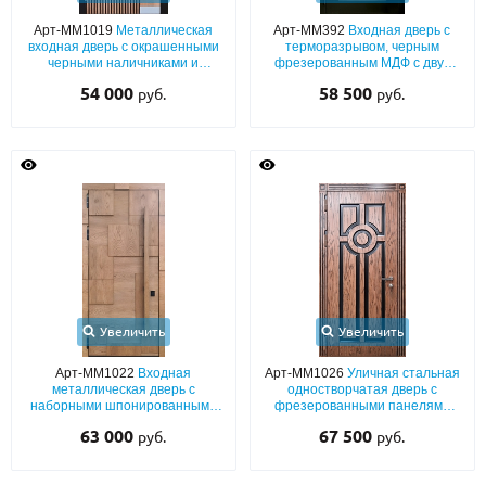
Арт-ММ1019
Металлическая
Арт-ММ392
Входная дверь с
входная дверь с окрашенными
терморазрывом, черным
черными наличниками и
фрезерованным МДФ с двух
вертикальной фрезеровкой на
сторон
54 000
58 500
руб.
руб.
панелях МДФ со шпоновым
покрытием
Увеличить
Увеличить
Арт-ММ1022
Входная
Арт-ММ1026
Уличная стальная
металлическая дверь с
одностворчатая дверь с
наборными шпонированными
фрезерованными панелями
панелями МДФ и бугельной
МДФ со шпоном и патиной (с
63 000
67 500
руб.
руб.
вертикальной ручкой
терморазрывом)