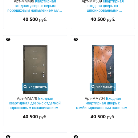
Арт-ММ499
Квартирная
Арт-ММ539
Квартирная
входная дверь с серым
входная дверь со
порошковым напылением муар
шпонированными
и лазерным декором (опция –
фрезерованными панелями
40 500
40 500
руб.
руб.
номер квартиры)
МДФ с двух сторон
Увеличить
Увеличить
Арт-ММ779
Входная
Арт-ММ704
Входная
квартирная дверь с отделкой
квартирная дверь с
порошковым окрашиванием и
комбинированными панелями
лазерным рисунком
МДФ (RAL со вставками шпона)
40 500
40 500
руб.
руб.