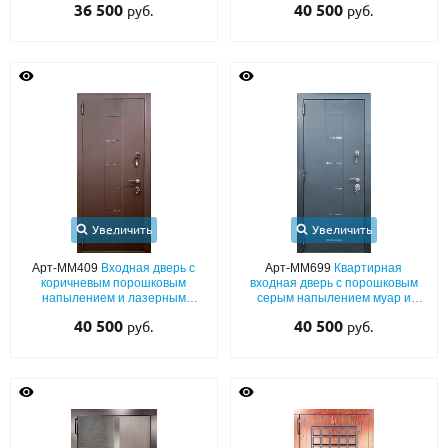
36 500
40 500
руб.
руб.
оттенок по RAL) с двух сторон
Увеличить
Увеличить
Арт-ММ409
Входная дверь с
Арт-ММ699
Квартирная
коричневым порошковым
входная дверь с порошковым
напылением и лазерным
серым напылением муар и
декором (опция – номер
лазерными вырезами
40 500
40 500
руб.
руб.
квартиры)