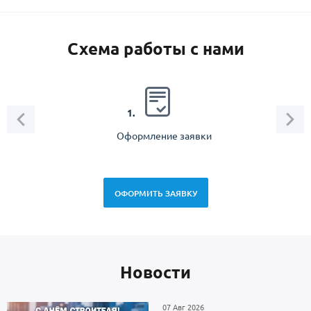
Схема работы с нами
2.
1.
Оформление заявки
Зам
спец
ОФОРМИТЬ ЗАЯВКУ
Новоcти
07 Авг 2026