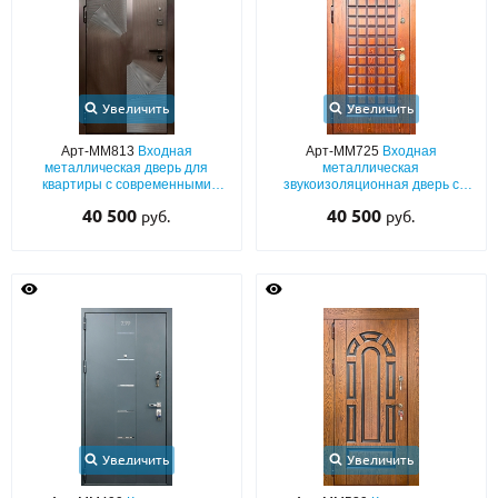
Увеличить
Увеличить
Арт-ММ813
Входная
Арт-ММ725
Входная
металлическая дверь для
металлическая
квартиры с современными
звукоизоляционная дверь с
фрезерованными панелями
отделкой из панелей МДФ с
40 500
40 500
руб.
руб.
МДФ коричневого цвета (окрас
фрезерованным рисунком (с
по RAL)
утеплением)
Увеличить
Увеличить