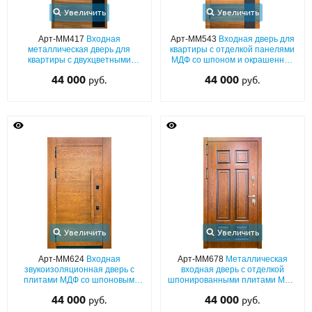
Увеличить
Увеличить
Арт-ММ417
Входная
Арт-ММ543
Входная дверь для
металлическая дверь для
квартиры с отделкой панелями
квартиры с двухцветными
МДФ со шпоном и окрашенной
плитами МДФ (шпон + RAL) с
вставкой цвета графит с обеих
44 000
44 000
руб.
руб.
двух сторон
сторон
Увеличить
Увеличить
Арт-ММ624
Входная
Арт-ММ678
Металлическая
звукоизоляционная дверь с
входная дверь с отделкой
плитами МДФ со шпоновым
шпонированными плитами МДФ
покрытием, широкими
с обеих сторон
44 000
44 000
руб.
руб.
наличниками и бугельной
ручкой