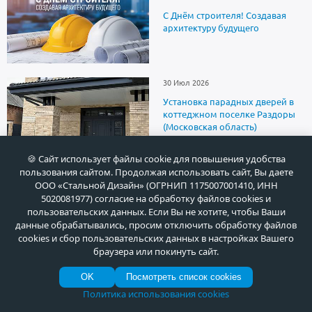
С Днём строителя! Создавая
архитектуру будущего
30 Июл 2026
Установка парадных дверей в
коттеджном поселке Раздоры
(Московская область)
🍪 Сайт использует файлы cookie для повышения удобства
пользования сайтом. Продолжая использовать сайт, Вы даете
ООО «Стальной Дизайн» (ОГРНИП 1175007001410, ИНН
5020081977) согласие на обработку файлов cookies и
О продукции
пользовательских данных. Если Вы не хотите, чтобы Ваши
данные обрабатывались, просим отключить обработку файлов
cookies и сбор пользовательских данных в настройках Вашего
браузера или покинуть сайт.
Установка
OK
Посмотреть список cookies
Политика использования cookies