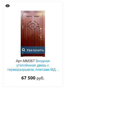
Увеличить
Арт-ММ367
Входная
утеплённая дверь с
терморазрывом, плитами МДФ
со шпонированием с двух
67 500
руб.
сторон