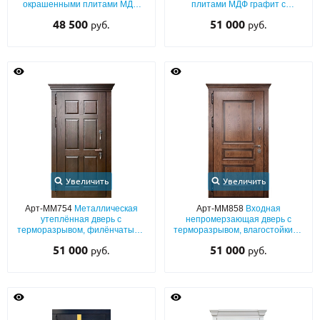
окрашенными плитами МДФ
плитами МДФ графит с
(белый цвет по RAL) с багетной
багетной раскладкой
48 500
51 000
руб.
руб.
раскладкой
Увеличить
Увеличить
Арт-ММ754
Металлическая
Арт-ММ858
Входная
утеплённая дверь с
непромерзающая дверь с
терморазрывом, филёнчатыми
терморазрывом, влагостойкими
плитами МДФ со шпоном и
плитами МДФ с багетным
51 000
51 000
руб.
руб.
карнизом
раскладом и карнизом