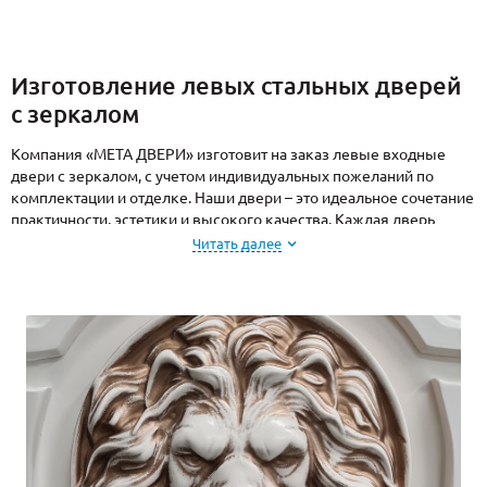
Изготовление левых стальных дверей
с зеркалом
Компания «МЕТА ДВЕРИ» изготовит на заказ левые входные
двери с зеркалом, с учетом индивидуальных пожеланий по
комплектации и отделке. Наши двери – это идеальное сочетание
практичности, эстетики и высокого качества. Каждая дверь
проходит строгий контроль качества, что гарантирует ее
Читать далее
надежность и долговечность. Изготовление на заказ позволяет
адаптировать конструкцию под любые размеры проема,
особенности помещения и дизайн-проект. Мы учитываем все: от
габаритов до стилистики интерьера, чтобы дверь идеально
вписалась в пространство.
Петли на дверях этой серии расположены слева и открывание
наружу выполняется справа налево, что очень удобно в случаях,
когда с правой стороны от коробки нет свободного места или
открытая вправо створка загораживает проход.
Из нашего каталога вы можете выбрать и заказать двери для