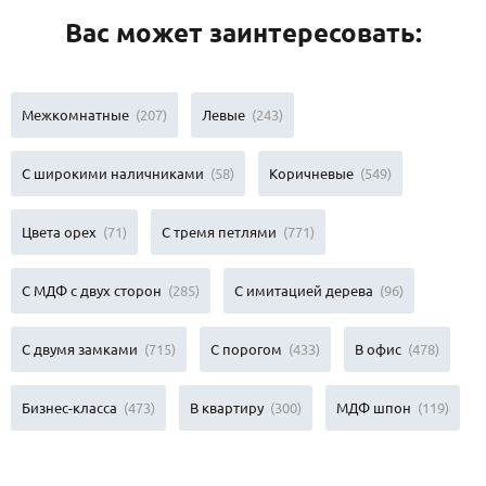
Вас может заинтересовать:
Межкомнатные
(207)
Левые
(243)
С широкими наличниками
(58)
Коричневые
(549)
Цвета орех
(71)
С тремя петлями
(771)
С МДФ с двух сторон
(285)
С имитацией дерева
(96)
С двумя замками
(715)
С порогом
(433)
В офис
(478)
Бизнес-класса
(473)
В квартиру
(300)
МДФ шпон
(119)