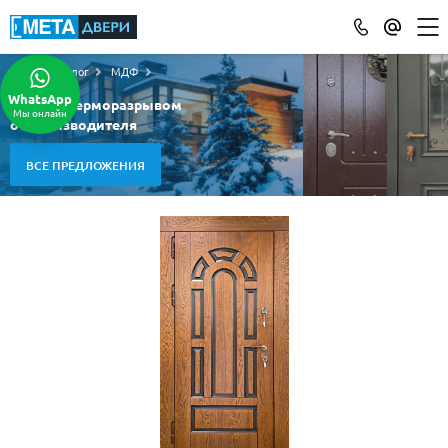
Каталог
МДФ
КАТАЛОГ ДВЕРЕЙ
WhatsApp
Двери с терморазрывом
Мы онлайн
ПО ОТДЕЛКЕ
от производителя
МДФ
(865)
ВСЕ ПРЕДЛОЖЕНИЯ
Порошковое напыление
(715)
Ламинат
(21)
Массив
(52)
МДФ наборный
(58)
МДФ шпон
(119)
С зеркалом
(13)
С выдавленным рисунком
(35)
С металлобагетом
(571)
Белые
(108)
С геометрическим рисунком
(46)