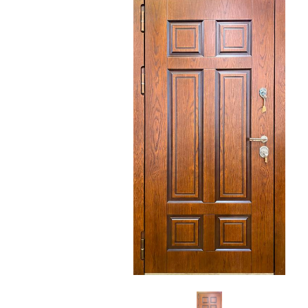
С зеркалом
Для дачи
(13)
(
С выдавленным рисунком
Для бани
(35)
(
С металлобагетом
Для общес
(571)
Белые
Для магаз
(108)
С геометрическим рисунком
Для элект
(46)
С реечным дизайном
В лифтов
(29)