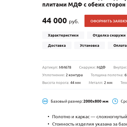
плитами МДФ с обеих сторон
С отбойником
203)
(91)
С кнокером
42)
(94)
44 000
руб.
ОФОРМИТЬ ЗАЯВК
твенных зданий
С импостами
(93)
(73)
ина
С карнизом
(49)
(207)
Характеристики
Отделка снаружи
рощитовой
С витражами
(14)
(11)
Доставка
Установка
Оплата
ые холлы
В современном стиле
(23)
(183)
Артикул:
ММ678
Снаружи:
МДФ
Внутри:
Уплотнение:
2 контура
Толщина полотна:
6
Высота порога:
44 мм
Металл:
2 мм
Тех
Базовый размер:
2000х800 мм
Ср
Полотно и каркас — сложногнутый
Стоимость изделия указана за ба