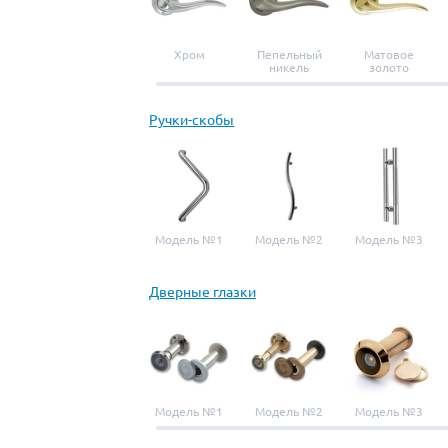
Хром
Пепельный
Матовое
никель
золото
Ручки-скобы
Модель №1
Модель №2
Модель №3
Дверные глазки
Модель №1
Модель №2
Модель №3