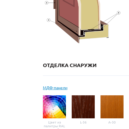
ОТДЕЛКА СНАРУЖИ
МДФ-панели
Цвет из
L-36
A-30
палитры RAL