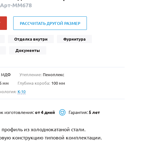
Арт-ММ678
Нестандартные
(479)
Двустворчатые
(42)
У
РАССЧИТАТЬ ДРУГОЙ РАЗМЕР
С фрамугой
(265)
С внутренним открыванием
(2)
Отделка внутри
Фурнитура
4-го класса защиты
(499)
Документы
Полуторапольные
(289)
МДФ
Утепление:
Пеноплекс
5 мм
Глубина короба:
100 мм
нология:
K-10
ок изготовления:
от 4 дней
Гарантия:
5 лет
 профиль из холоднокатаной стали.
зовую конструкцию типовой комплектации.