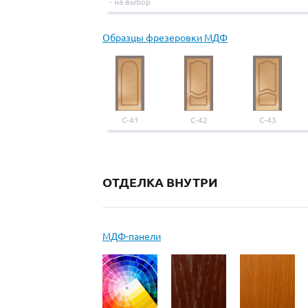
- на выбор
Образцы фрезеровки МДФ
С-41
С-42
С-43
ОТДЕЛКА ВНУТРИ
МДФ-панели