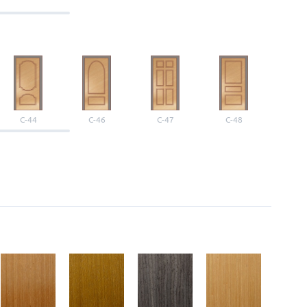
С-44
С-46
С-47
С-48
С-4