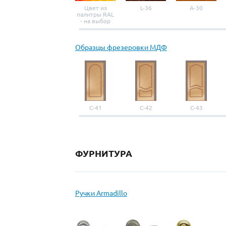
Цвет из
L-36
A-30
палитры RAL
- на выбор
Образцы фрезеровки МДФ
С-41
С-42
С-43
ФУРНИТУРА
Ручки Armadillo