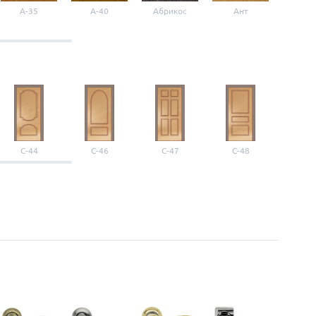
A-35
A-40
Абрикос
Ант
Б-1
С-44
С-46
С-47
С-48
С-4