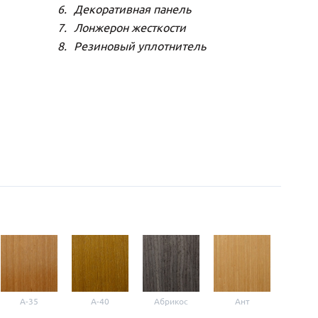
Декоративная панель
Лонжерон жесткости
Резиновый уплотнитель
A-35
A-40
Абрикос
Ант
Б-1